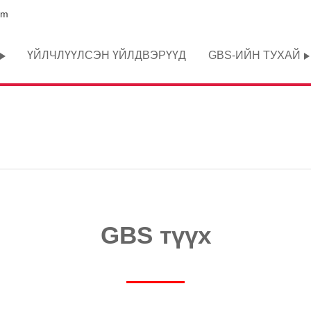
om
ҮЙЛЧЛҮҮЛСЭН ҮЙЛДВЭРҮҮД
GBS-ИЙН ТУХАЙ
GBS түүх