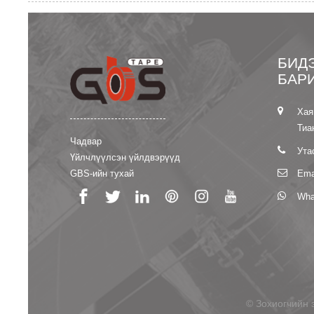
БИД
БАР
Хая
Тиа
Чадвар
Ута
Үйлчлүүлсэн үйлдвэрүүд
GBS-ийн тухай
Ema
Wha
© Зохиогчийн эр