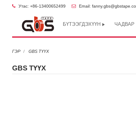
Утас: +86-13400652499
Email: fanny.gbs@gbstape.c
БҮТЭЭГДЭХҮҮН
ЧАДВАР
ГЭР
GBS ТҮҮХ
GBS ТҮҮХ