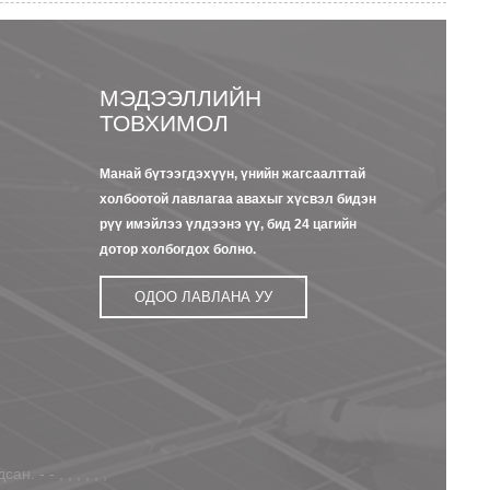
Н
МЭДЭЭЛЛИЙН
ТОВХИМОЛ
Манай бүтээгдэхүүн, үнийн жагсаалттай
23/09/22
13/09/2
холбоотой лавлагаа авахыг хүсвэл бидэн
s
Kapton Polyimi-ийн
8 Nome
рүү имэйлээ үлдээнэ үү, бид 24 цагийн
товч танилцуулга...
тусгаар
онцлог
дотор холбогдох болно.
15/09/22
ОДОО ЛАВЛАНА УУ
Dupont Nomex
Paper 400 цуврал
цахилгаан...
 - - , , , , , ,