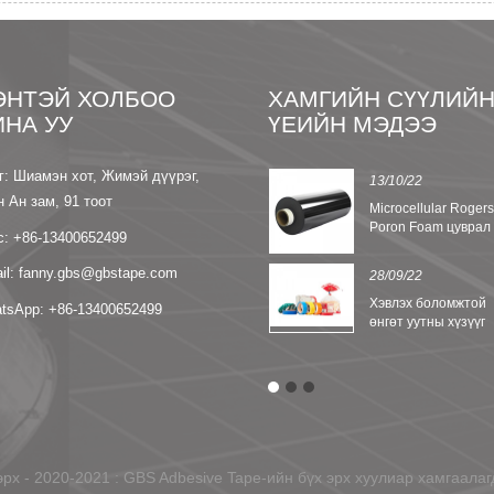
ЭНТЭЙ ХОЛБОО
ХАМГИЙН СҮҮЛИЙ
ИНА УУ
ҮЕИЙН МЭДЭЭ
г: Шиамэн хот, Жимэй дүүрэг,
13/09/22
13/10/22
н Ан зам, 91 тоот
8 Nomex
Microcellular Roger
тусгаарлагч цаасны
Poron Foam цуврал
с: +86-13400652499
онцлог
il: fanny.gbs@gbstape.com
28/09/22
Хэвлэх боломжтой
tsApp: +86-13400652499
өнгөт уутны хүзүүг
битүүмжлэх
соронзон хальс
х - 2020-2021 : GBS Adbesive Tape-ийн бүх эрх хуулиар хамгаалагдсан.