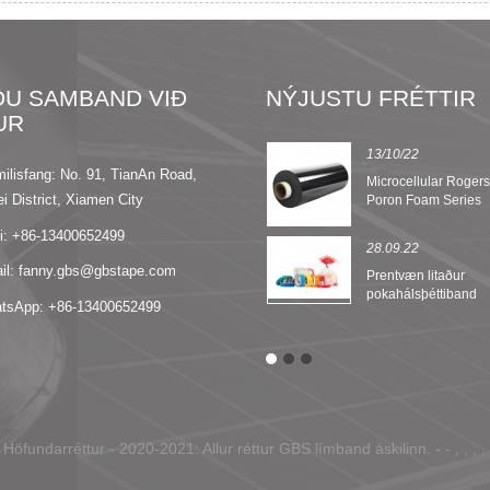
ÐU SAMBAND VIÐ
NÝJUSTU FRÉTTIR
UR
13.09.22
13/10/22
milisfang: No. 91, TianAn Road,
8 eiginleikar Nomex
Microcellular Roger
i District, Xiamen City
einangrunarpappírs
Poron Foam Series
i: +86-13400652499
28.09.22
il: fanny.gbs@gbstape.com
Prentvæn litaður
pokahálsþéttiband
tsApp: +86-13400652499
 Höfundarréttur - 2020-2021: Allur réttur GBS límband áskilinn. - - , , , , ,