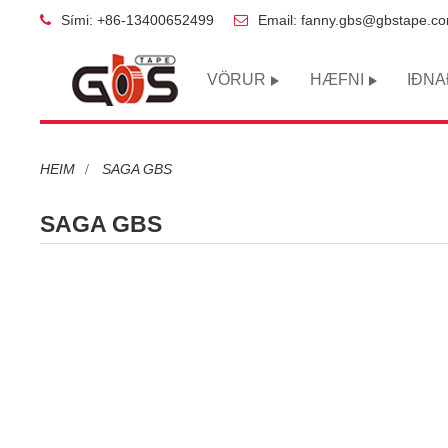
Sími: +86-13400652499
Email: fanny.gbs@gbstape.c
VÖRUR
HÆFNI
IÐN
HEIM
SAGA GBS
SAGA GBS