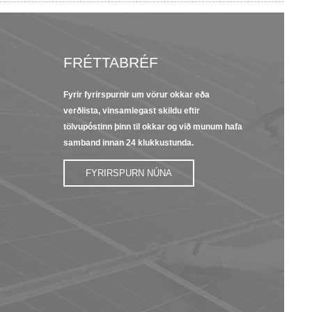
FRÉTTABRÉF
Fyrir fyrirspurnir um vörur okkar eða
23.09.22
13.09.2
verðlista, vinsamlegast skildu eftir
s
Nokkur stutt kynning
8 eiginl
tölvupóstinn þinn til okkar og við munum hafa
á Kapton Polyimi...
einangr
samband innan 24 klukkustunda.
15.09.22
FYRIRSPURN NÚNA
Dupont Nomex
Paper 400 Series
fyrir rafmagns...
 ,