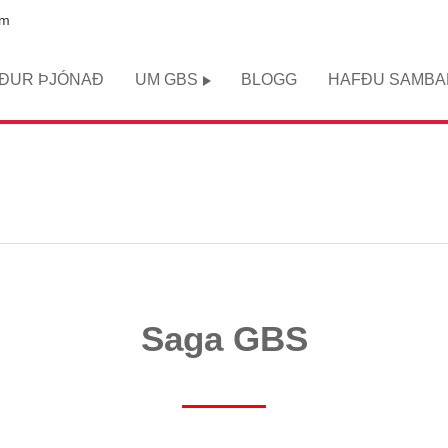
om
AÐUR ÞJÓNAÐ
UM GBS
BLOGG
HAFÐU SAMBA
Saga GBS