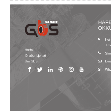
HAF
OKK
Hei
Jime
Hæfni
Sím
Iðnaður þjónað
Um GBS
Ema
Wha
©