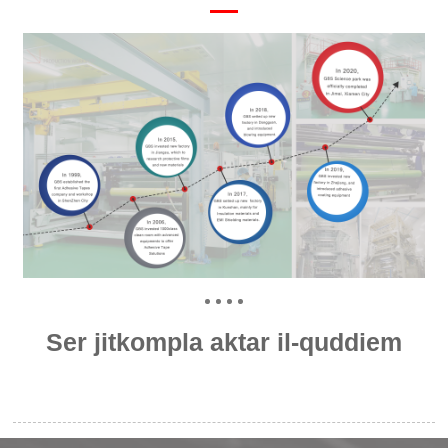
Ser jitkompla aktar il-quddiem