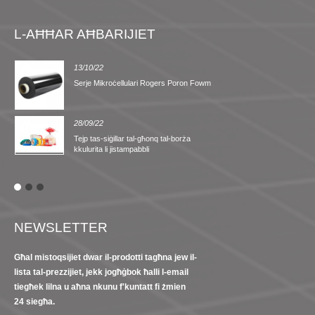
L-AĦĦAR AĦBARIJIET
13/10/22
Serje Mikroċellulari Rogers Poron Fowm
28/09/22
Tejp tas-siġillar tal-għonq tal-borża
kkulurita li jistampabbli
NEWSLETTER
Għal mistoqsijiet dwar il-prodotti tagħna jew il-
lista tal-prezzijiet, jekk jogħġbok ħalli l-email
tiegħek lilna u aħna nkunu f'kuntatt fi żmien
24 siegħa.