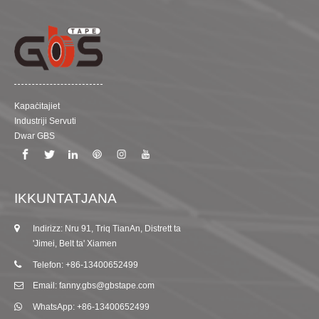
Kapaċitajiet
Industriji Servuti
Dwar GBS
IKKUNTATJANA
Indirizz: Nru 91, Triq TianAn, Distrett ta
'Jimei, Belt ta' Xiamen
Telefon: +86-13400652499
Email: fanny.gbs@gbstape.com
WhatsApp: +86-13400652499