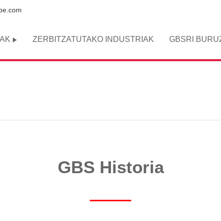
ape.com
NAK
ZERBITZATUTAKO INDUSTRIAK
GBSRI BURU
GBS Historia