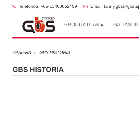
Telefonoa: +86-13400652499
Email: fanny.gbs@gbst
PRODUKTUAK
GAITASU
HASIERA
GBS HISTORIA
GBS HISTORIA