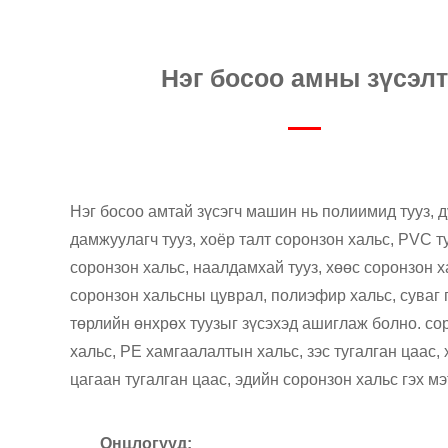
Нэг босоо амны зүсэл
Нэг босоо амтай зүсэгч машин нь полиимид тууз, 
дамжуулагч тууз, хоёр талт соронзон хальс, PVC т
соронзон хальс, наалдамхай тууз, хөөс соронзон х
соронзон хальсны цуврал, полиэфир хальс, суваг г
төрлийн өнхрөх туузыг зүсэхэд ашиглаж болно. со
хальс, PE хамгаалалтын хальс, зэс тугалган цаас, 
цагаан тугалган цаас, эдийн соронзон хальс гэх мэ
Онцлогууд: