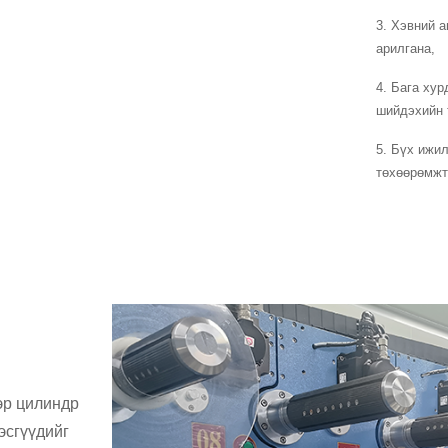
3. Хэвний 
арилгана,
4. Бага ху
шийдэхийн 
5. Бүх ижил
төхөөрөмжт
ээр цилиндр
эсгүүдийг