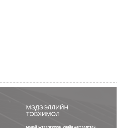
Н
МЭДЭЭЛЛИЙН
ТОВХИМОЛ
Манай бүтээгдэхүүн, үнийн жагсаалттай