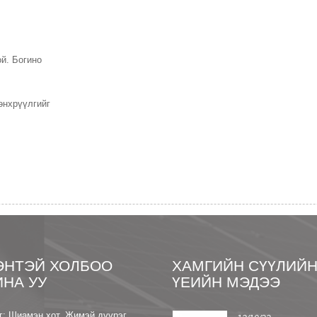
й. Богино
өнхрүүлгийг
ЭНТЭЙ ХОЛБОО
ХАМГИЙН СҮҮЛИЙ
ИНА УУ
ҮЕИЙН МЭДЭЭ
г: Шиамэн хот, Жимэй дүүрэг,