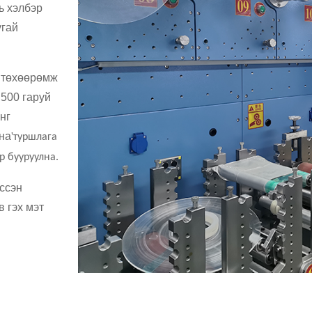
ь хэлбэр
угай
х төхөөрөмж
 500 гаруй
нг
на
'
туршлага
р бууруулна.
үссэн
 гэх мэт