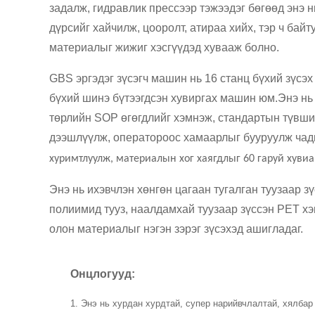
задалж, гидравлик прессээр тэжээдэг бөгөөд энэ н
дүрсийг хайчилж, цооролт, атираа хийх, тэр ч байт
материалыг жижиг хэсгүүдэд хувааж болно.
GBS эргэдэг зүсэгч машин нь 16 станц бүхий зүсэ
бүхий шинэ бүтээгдсэн хувиргах машин юм.Энэ нь
төрлийн SOP өгөгдлийг хэмнэж, стандартын түвши
дээшлүүлж, оператороос хамаарлыг бууруулж чад
хуримтлуулж, материалын хог хаягдлыг 60 гаруй хувиа
Энэ нь ихэвчлэн хөнгөн цагаан тугалган туузаар з
полиимид тууз, наалдамхай туузаар зүссэн PET хэв
олон материалыг нэгэн зэрэг зүсэхэд ашигладаг.
Онцлогууд:
1. Энэ нь хурдан хурдтай, супер нарийвчлалтай, хялбар