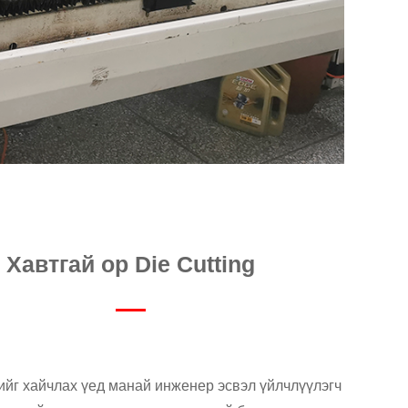
Хавтгай ор Die Cutting
ийг хайчлах үед манай инженер эсвэл үйлчлүүлэгч