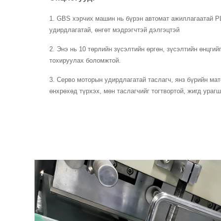
1. GBS хэрчих машин нь бүрэн автомат ажиллагаатай P
удирдлагатай, өнгөт мэдрэгчтэй дэлгэцтэй
2. Энэ нь 10 төрлийн зүсэлтийн өргөн, зүсэлтийн өнцгий
тохируулах боломжтой.
3. Серво моторын удирдлагатай таслагч, янз бүрийн ма
өнхрөхөд түрхэх, мөн таслагчийг тогтвортой, жигд ураг