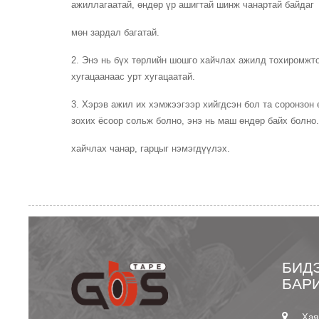
ажиллагаатай, өндөр үр ашигтай шинж чанартай байдаг
мөн зардал багатай.
2. Энэ нь бүх төрлийн шошго хайчлах ажилд тохиромжто
хугацаанаас урт хугацаатай.
3. Хэрэв ажил их хэмжээгээр хийгдсэн бол та соронзон 
зохих ёсоор сольж болно, энэ нь маш өндөр байх болно.
хайчлах чанар, гарцыг нэмэгдүүлэх.
БИД
БАР
Хая