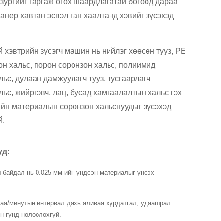
зургийг гаргаж өгөх шаардлагатай бөгөөд дараа
анер хавтан эсвэл ган хаалтанд хэвийг зүсэхэд
 хэвтрийн зүсэгч машин нь нийлэг хөөсөн тууз, PE
он хальс, порон соронзон хальс, полиимид
льс, дулаан дамжуулагч тууз, тусгаарлагч
льс, жийргэвч, лац, бусад хамгаалалтын хальс гэх
ийн материалын соронзон хальснуудыг зүсэхэд
й.
уд:
гш байдал нь 0.025 мм-ийн үндсэн материалыг үнсэх
удаа/минутын интервал дахь аливаа хурдатгал, удаашрал
йн гүнд нөлөөлөхгүй.