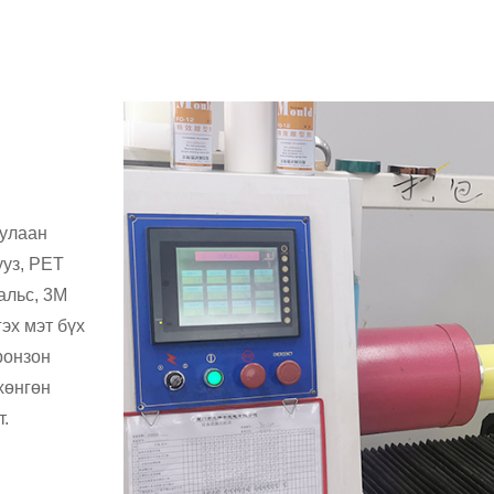
т
дулаан
ууз, PET
альс, 3М
эх мэт бүх
ронзон
хөнгөн
т.