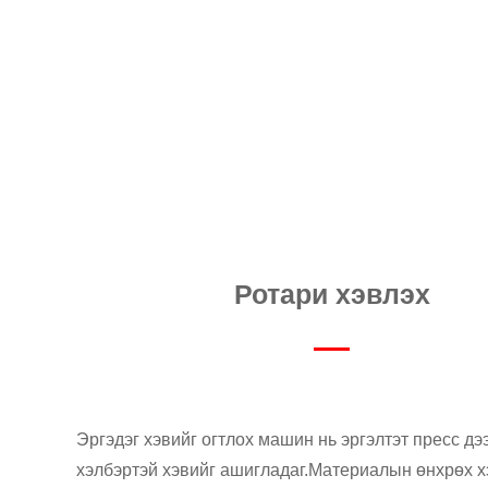
Ротари хэвлэх
Эргэдэг хэвийг огтлох машин нь эргэлтэт пресс д
хэлбэртэй хэвийг ашигладаг.Материалын өнхрөх х