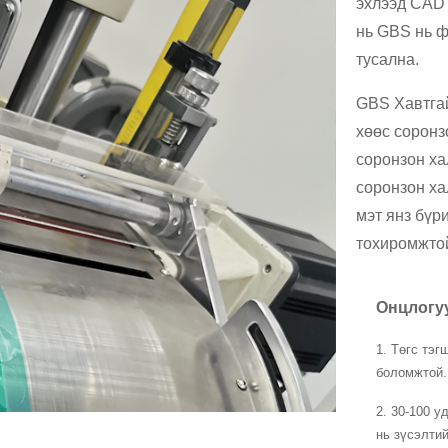
эхлээд CAD 
нь GBS нь ф
тусална.
GBS Хавтгай
хөөс соронз
соронзон ха
соронзон ха
мэт янз бүр
тохиромжто
Онцлогу
1. Төгс тэ
боломжтой.
2. 30-100 
нь зүсэлти