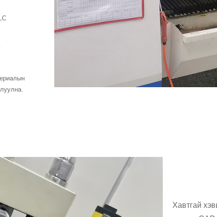
LC
г
териалын
шлуулна.
Хавтгай хэв