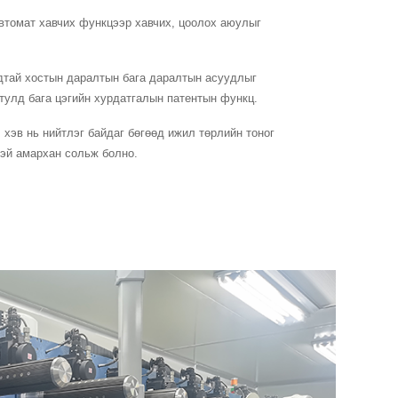
автомат хавчих функцээр хавчих, цоолох аюулыг
рдтай хостын даралтын бага даралтын асуудлыг
тулд бага цэгийн хурдатгалын патентын функц.
 хэв нь нийтлэг байдаг бөгөөд ижил төрлийн тоног
эй амархан сольж болно.