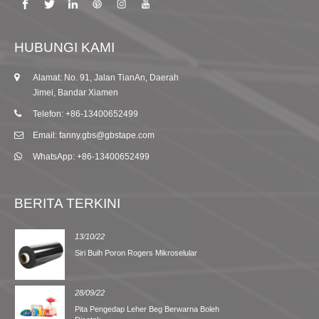
HUBUNGI KAMI
Alamat: No. 91, Jalan TianAn, Daerah
Jimei, Bandar Xiamen
Telefon: +86-13400652499
Email: fanny.gbs@gbstape.com
WhatsApp: +86-13400652499
BERITA TERKINI
13/10/22
Siri Buih Poron Rogers Mikroselular
28/09/22
Pita Pengedap Leher Beg Berwarna Boleh