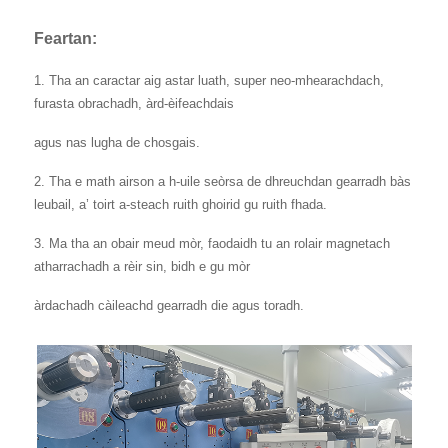
Feartan:
1. Tha an caractar aig astar luath, super neo-mhearachdach,
furasta obrachadh, àrd-èifeachdais
agus nas lugha de chosgais.
2. Tha e math airson a h-uile seòrsa de dhreuchdan gearradh bàs
leubail, a’ toirt a-steach ruith ghoirid gu ruith fhada.
3. Ma tha an obair meud mòr, faodaidh tu an rolair magnetach
atharrachadh a rèir sin, bidh e gu mòr
àrdachadh càileachd gearradh die agus toradh.