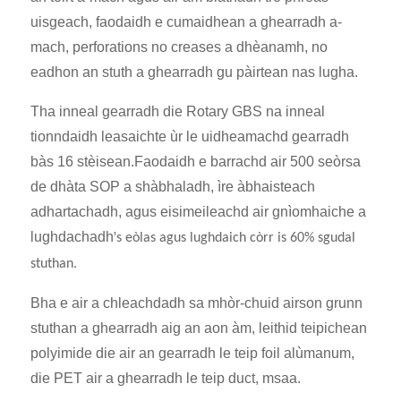
uisgeach, faodaidh e cumaidhean a ghearradh a-
mach, perforations no creases a dhèanamh, no
eadhon an stuth a ghearradh gu pàirtean nas lugha.
Tha inneal gearradh die Rotary GBS na inneal
tionndaidh leasaichte ùr le uidheamachd gearradh
bàs 16 stèisean.Faodaidh e barrachd air 500 seòrsa
de dhàta SOP a shàbhaladh, ìre àbhaisteach
adhartachadh, agus eisimeileachd air gnìomhaiche a
lughdachadh
'
s eòlas agus lughdaich còrr is 60% sgudal
stuthan.
Bha e air a chleachdadh sa mhòr-chuid airson grunn
stuthan a ghearradh aig an aon àm, leithid teipichean
polyimide die air an gearradh le teip foil alùmanum,
die PET air a ghearradh le teip duct, msaa.