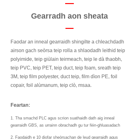
Gearradh aon sheata
Faodar an inneal gearraidh shingilte a chleachdadh
airson gach seòrsa teip rolla a shlaodadh leithid teip
polyimide, teip giùlain teirmeach, teip le dà thaobh,
teip PVC, teip PET, teip duct, teip foam, sreath teip
3M, teip film polyester, duct teip, film dìon PE, foil
copair, foil alùmanum, teip clò, msaa.
Feartan:
1. Tha smachd PLC agus scrion suathaidh dath aig inneal
gearraidh GBS, as urrainn obrachadh gu tur fèin-ghluasadach
2. Faodaidh e 10 diofar sheòrsachan de leud gearraidh agus