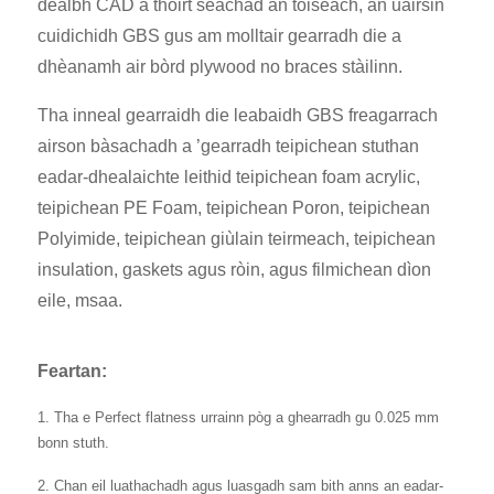
dealbh CAD a thoirt seachad an toiseach, an uairsin
cuidichidh GBS gus am molltair gearradh die a
dhèanamh air bòrd plywood no braces stàilinn.
Tha inneal gearraidh die leabaidh GBS freagarrach
airson bàsachadh a ’gearradh teipichean stuthan
eadar-dhealaichte leithid teipichean foam acrylic,
teipichean PE Foam, teipichean Poron, teipichean
Polyimide, teipichean giùlain teirmeach, teipichean
insulation, gaskets agus ròin, agus filmichean dìon
eile, msaa.
Feartan:
1. Tha e Perfect flatness urrainn pòg a ghearradh gu 0.025 mm
bonn stuth.
2. Chan eil luathachadh agus luasgadh sam bith anns an eadar-