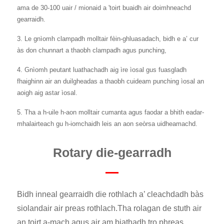
ama de 30-100 uair / mionaid a 'toirt buaidh air doimhneachd
gearraidh.
3. Le gnìomh clampadh molltair fèin-ghluasadach, bidh e a’ cur
às don chunnart a thaobh clampadh agus punching,
4. Gnìomh peutant luathachadh aig ìre ìosal gus fuasgladh
fhaighinn air an duilgheadas a thaobh cuideam punching ìosal an
aoigh aig astar ìosal.
5. Tha a h-uile h-aon molltair cumanta agus faodar a bhith eadar-
mhalairteach gu h-iomchaidh leis an aon seòrsa uidheamachd.
Rotary die-gearradh
Bidh inneal gearraidh die rothlach a’ cleachdadh bàs
siolandair air preas rothlach.Tha rolagan de stuth air
an toirt a-mach agus air am biathadh tro phreas