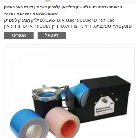
טראַנספּעראַנט ניט-גליטשיק סיליקאָן קלעפּיק דאַץ און פּאַדס פֿאַר האלטן
טעמפּלאַטעס און שרים אין פּלאַץ
אונדזער טראַנספּעראַנט אַנטי-צעטל
סיליקאָנע קלעפּיק
פּונקט
איז ספּעציעל דיזיינד צו האַלטן דיין מוסטער אָדער ווירע אין
פּלאַץ צו ויסמיידן סליפּידזש ווען ניצן די דריי-קאַטער, אַזוי די
דעטאַל
אָנפרעג
קאַטינג איז סאַפער, מער פּינטלעך און מער שליימעסדיק גלייַך
שורות.די גריפּ דאַץ איז געמאכט פון טראַנספּעראַנט סיליקאָנע
מאַטעריאַל און באַקט מיט 3M467 קלעפּיק, אַזוי דיין פּרויעקט
וויזאַביליטי וואָלט נישט זיין אַפעקטאַד.חוץ, מיט די זיך קלעפּיק
באַקט, די גריפּ דאַץ קענען זיין שטעקן צו רובֿ פון די ייבערפלאַך ווי
שטאָף, שטאָף, פּאַפּיר און אנדערע סערפאַסיז.עס איז זייער גרינג
צו נוצן, נאָר אַפּלייינג די דאַץ אויף די צוריק פון דיין שרים אָדער
טעמפּלאַטעס, און דאַן טרער זיי אַוועק אָן קיין רעזאַדו ווען איר ניט
מער דאַרפֿן זיי.
מיר קענען שטאַרבן שנייַדן ביידע שאַפּעס אין קייַלעכיק דיסקס
אָדער קוואַדראַט שטיק אויף אַ גרויס בויגן און יחיד פּאַקן עס מיט
קאַסטאַמייזד לאָגאָ, יעדער גרויס בויגן יוזשאַוואַלי כּולל 24 פּקס
גרויס דאַץ און 24 פּקס קליין דאַץ פֿאַר דיין פאַרשידענע
אַפּלאַקיישאַן.