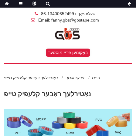
טעלעפאָן: +86-13400652499
Email: fanny.gbs@gbstape.com
באַקומען פריי מוסטער
היים
פּראָדוקטן
נאַטירלעך ראַבער קלעפּיק טייפּ
נאַטירלעך ראַבער קלעפּיק טייפּ