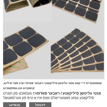
קאַסטאַמייזד דיי קאַט אַנטי גליטשן סיליקאָנע / ראַבער פּאַדס / שיץ פֿאַר סילינג,
קושאַנינג און גאַסקעטינג
אַנטי גליטשן סיליקאָנע / ראַבער פּאַדס
איז געמאכט פון האַרט
סיליקאָנע גומע מאַטעריאַלס וואָס איז אַ טיפּ פון ווערסאַטאַל
מאַטעריאַל פּראַוויידינג פילע פּראָפּערטיעס ווי אַנטי-צעטל,
דעטאַל
אָנפרעג
טראָגן-קעגנשטעל, שאָקפּראָאָף, אַנטי צונויפשטויס, עטק. אָדער