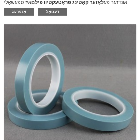
אונדזער פּע
לאַזער קאַטינג פּראַטעקטיוו פילם
איז ספּעשאַלי
דיזיינד צו באַשיצן ומבאַפלעקט שטאָל ייבערפלאַך פון סקראַטשט
דעטאַל
אָנפרעג
און דאַמידזשד בעשאַס די פאַבריקיישאַן פון לאַזער קאַטינג,
ינסטאַלירונג אָדער טראַנספּערטיישאַן.דער לאַזער פילם ניצט
ינווייראַנמענאַל פּאַליעטאַלין פילם ווי טרעגער און קאָוטאַד מיט
נאַטירלעך גומע קלעפּיק.עס קענען זיין געווענדט צו שפּיגל
ייבערפלאַך, בלאַסטיד אָדער סאַנדיד ייבערפלאַך און אנדערע 3D
אָדער אַנגגאַלד סערפאַסיז און גיט אַ זייער סטאַביל פעסט
אַדכיזשאַן צו די סערפאַסיז.די מערסט וויכטיק פונט איז נאָך פּילינג
אַוועק די פילם, די ייבערפלאַך זאָל בלייַבן בישליימעס ריין און
אַנטאַטשט.GBS איז ביכולת צו קאַסטאַמייז ביידע מיטל און הויך
אַדכיזשאַן לויט צו קונה פאדערונגען און אויך צושטעלן פּרינטינג
אַראָוז און סטריפּס צו געשווינד ידענטיפיצירן די פּאַלישט ריכטונג
פֿאַר די ומבאַפלעקט שטאָל לאַזער פילם.