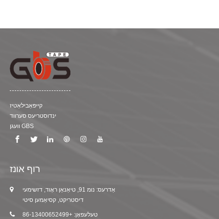
טראַנספּערטיישאַן.עס קענען באַשיצן די ייבערפלאַך פון
סקראַטשט און דאַמידזשד.מיט די שטאַרק טענסאַל שטאַרקייַט און
נידעריק ילאָנגגיישאַן, די פּאַליפּראָופּאַלין טייפּ קענען פעסט רימען
און האַלטן די אַפּפּליאַנסע.חוץ דעם, עס קענען זיין לייכט פּילד
אַוועק אָן געלאזן קיין רעזאַדוז אויף די ייבערפלאַך.דאָ, מיר האָבן
פיר פארבן פֿאַר אָפּציעס: ווייַס, ליכט בלוי, טונקל בלוי און ברוין.
קייפּאַבילאַטיז
ינדוסטריעס סערווד
וועגן GBS
רוף אונז
אַדרעס: נומ 91, טיאַנאַן ראָוד, דזשימעי
דיסטריקט, קסיאַמען סיטי
טעלעפאָן: +86-13400652499