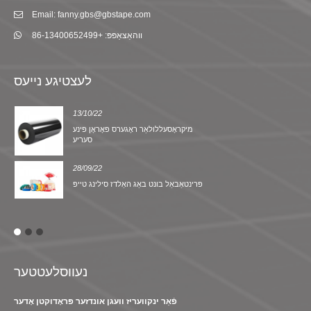
Email: fanny.gbs@gbstape.com
ווהאַצאַפּפּ: +86-13400652499
לעצטיגע נייעס
13/10/22
מיקראָסעללולאַר ראָגערס פּאָראָן פּינע
סעריע
28/09/22
פּרינטאַבאַל בונט באַג האַלדז סילינג טייפּ
נעווסלעטטער
פֿאַר ינקוועריז וועגן אונדזער פּראָדוקטן אָדער