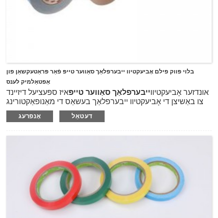
בלוי פּווק פילם אָביעקטיוו ייבערפלאַך סאַווער טייפּ פֿאַר פּראַטעקשאַן פון
אַפטאַלמיק לענס
אונדזער אָביעקטיוו
ייבערפלאַך סאַווער טייפּ
איז ספּעציעל דיזיינד
צו באַשיצן די אָביעקטיוו ייבערפלאַך בעשאַס די מאַנופאַקטורינג
פון רקס אָביעקטיוו ווי קאַטינג, פּאַלישינג און גרינדינג.עס קענען
דעטאַל
אָנפרעג
יפישאַנטלי העלפן פאַרמייַדן די סקראַטשיז אָדער פּאַרטיקאַלז
דאַמידזשינג די אָביעקטיוו בעשאַס מאַנופאַקטורינג פּראָצעס.די
ייבערפלאַך ויסלייזער טייפּ ניצט בלוי פלעקסאַבאַל פּווק פילם ווי
טרעגער, וואָס איז לייכט צו ויסטיילן פֿאַר באַזייַטיקונג נאָך דעם
פּראָצעס, און דעמאָלט קאָוטאַד מיט נאַטירלעך גומע קלעפּיק אין
פּראַוויידינג העכער אַדכיזשאַן צו די אָביעקטיוו מיט נידעריק טאָרק
צו ענשור פּינטלעך עדזשאַז.עס קענען זיין פּיילד ריין און לייכט פון די
אָביעקטיוו נאָך די-בלאַקינג אָן געלאזן קיין רעזאַדוז אָדער
גהאָסטינג אויף די אָביעקטיוו.אונדזער פּווק פילם טאַשמע קענען
זיין געווענדט ניט בלויז אויף די אָביעקטיוו אָבער אויך פּראָדוקציע
פון ​​גלאז און אנדערע אָפּטיש מאַטעריאַלס.