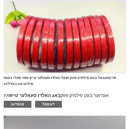
פּרינטאַבאַל בונט פילמיק פּווק זעקל האַלדז סעאַלער טייפּ פֿאַר פּאָלי באַגס
סילינג און בונדלינג
אונדזער בונט פילמיק פּווק
באַג האַלדז סעאַלער טייפּ
איז
ספּעציעל דיזיינד פֿאַר סילינג, באַנדינג און באַנדלינג די פּאָלי
דעטאַל
אָנפרעג
באַגס אין סופּער מאַרק, שפּייַזקראָם סטאָרז, בעקערייַ סטאָרז,
זיסוואַרג סטאָרז, און בלום שאַפּס, עטק.
עס ניצט פלעקסאַבאַל פּווק ווי טרעגער פילם און קאָוטאַד מיט
נאַטירלעך גומע קלעפּיק.עס האט אַ הויך ערשט טאַק און
ויסגעצייכנט אַדכיזשאַן צו זיין קאַמפּלייד אויף פאַרשידענע