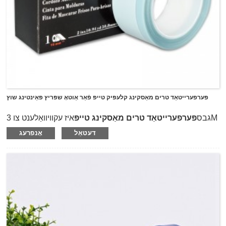
פּערפערייטאַד טרים מאַסקינג קלעפּיק טייפּ פֿאַר אַוטאָ שפּריץ פּאַינטינג שוץ
גבס
פּערפערייטאַד טרים מאַסקינג טייפּ
איז עקוויוואַלענט צו 3M
06349, וואָס איז ספּעשאַלי דיזיינד פֿאַר אַוטאָ שפּריץ געמעל
דעטאַל
אָנפרעג
מאַסקינג שוץ פון אָטאַמאָוטיוו אַפטערמאַרקיט וישאַלט און
פאַרריכטן.די פּערפערייטאַד פּלאַן אויף די טייפּ אַלאַוז צו טרער
לייכט מיט האַנט אָן מכשירים און די טרים מאַסקינג טייפּ האט אַ
שטרענג באַנד אין די ברעג וואָס קענען זיין אַ ביסל אויפגעהויבן און
אַרייַנלייגן אין די פאַרבאָרגן פאַרב עדזשאַז פון די טרים.דעם
טאַשמע אַלאַוז די פּיינץ צו לויפן אונטער די מאָולדינגז בשעת
מאַסקינג זייער יקסטיריערז אָן רימוווינג אָדער ריפּלייסינג די
מאָולדינגז אָדער ריווערק פֿאַר פּיינט שורות.