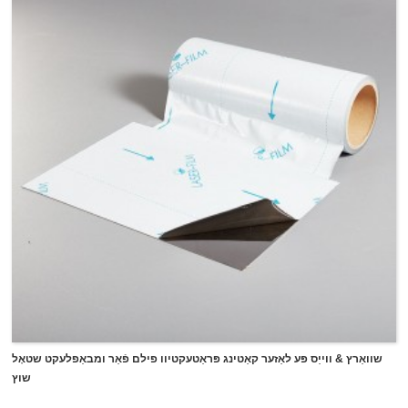
סערפאַסיז, ​​ווי ביידע פּאָליאַר און ניט-פּאָליאַר ייבערפלאַך.אונדזער
זעקל סילינג טייפּ איז דוראַבאַל און נעץ קעגנשטעל און אויך
גרינג-צו-נוצן דורך אַ זעקל סילינג דיספּענסער צו פעסט האַלטן די
פּאָלי באַגס צו פאַרמייַדן די זאכן ין די פּאָלי באַגס פון דאַמפּט און
פּאַסקודנע.אונדזער פּווק זעקל סילינג טאַשמע קענען פּלאָמבע
פּאַליעטאַלין און אנדערע פילם באַגס אַזאַ ווי פּראָדוצירן
פּאַקקאַגינג, בעקערייַ סכוירע סילינג, גרינס סילינג, קאַנדיז אָדער
ינדאַסטריאַל טיילן באַגס סילינג, עטק.מיט די פאַרביק און
פּרינטאַבאַל פאַרמאָג, אונדזער פּווק זעקל סילינג טייפּ קענען אויך
זיין געוויינט פֿאַר מאַרקינג און קאָליר קאָודינג.
שוואַרץ & ווייַס פּע לאַזער קאַטינג פּראַטעקטיוו פילם פֿאַר ומבאַפלעקט שטאָל
שוץ