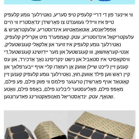
ווי איינער פון די דריי קלעפּיק טיפּ סעריע, נאַטירלעך גומע קלעפּיק
טייפּ איז וויידלי געווענדט צו פאַרשידן ינדאַסטריז ווי היים
אַפּפּליאַנסע, אַוטאָמאָטיווע אינדוסטריע, עלעקטראָניש &
עלעקטריקאַל אינדוסטריע, עטק.
קאַמפּערד מיט אַקריליק קלעפּיק,
נאַטירלעך גומע קלעפּיק איז זויער און אַלקאַלי קעגנשטעליק,
אַנטי-קעראָוזשאַן, ווו קעגנשטעל און מער יידזשינג קעגנשטעל.די
וויסקאָסיטי איז סטאַביל און נישט ינקריסינג נאָך אַדכירד, און עס
קענען זיין לייכט שיילן אַוועק אָן רעזאַדו קליי אויף ייבערפלאַך און
קיין ראַש ווען פּילד אַוועק.חוץ, נאַטירלעך גומע קלעפּיק קענען זיין
קאָוטאַד אויף פאַרשידן טרעגער פילמס ווי פּווק פילם, פּע פילם,
מאָפּפּ פילם, פּאָליעסטער ליבלינג פילם, באָפּפּ פילם, וואַטע
שטאָף, עטק. ינדאַסטריאַל מאַנופאַקטורינג פאדערונגען.