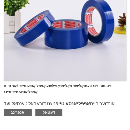
ניט-סטיינינג טענסאַליזעד פּאָליפּראָפּילענע אַפּפּליאַנסע טייפּ פֿאַר היים
אַפּפּליאַנסע סיקיורינג
אונדזער היים
אַפּפּליאַנסע טייפּ
ניצט דוראַבאַל טענסאַליזעד
פּאַליפּראָופּאַלין ווי טרעגער און קאָוטאַד מיט ניט-סטיינינג, רעזאַדו
דעטאַל
אָנפרעג
פריי נאַטירלעך גומע קלעפּיק.עס איז ספּעציעל דיזיינד פֿאַר נוצן
אויף אַפּפּליאַנסעס, אָפיס קאָמפּיוטער ויסריכט, אָפיס פּרינטערס,
מעבל, צו צושטעלן האלטן און סיקיורינג בעשאַס די