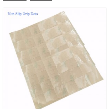
קיין אנדערע שאַפּעס לויט צו פאַרשידענע אַפּלאַקיישאַן.עס קענען
זיין גענוצט ווי אַנטי-צעטל פֿיס בלאָק אויף די מעבל, אַרויסווייַזן
פאַרשטעלן, דרוקער, היים אַפּפּליאַנסע עטק, צו באַשיצן זיי פון
סקראַטשינג און סליפּינג.חוץ דעם, סיליקאָנע גומע שיץ אָדער
סטריפּס קענען אויך זיין געוויינט ווי דאַמפּינג, קושאַנינג און אַנטי
סליפּינג פונקציע אין מעטאַל און פּלאַסטיקס אינדוסטריע,
מאַשינערי אינדוסטריע, גלאז אינדוסטריע און אנדערע אַרויסווייַזן
שעלוועס.קאָליר קענען זיין געמאכט טראַנספּעראַנט אָדער
אנדערע פארבן ווי ווייַס, שוואַרץ, בלוי, רויט, גרין, מאַראַנץ, עטק, ווי
ריקוועס.
גרעב איז בנימצא פון 0.2 מם צו 6 מם לויט צו קונה ס
אַפּלאַקיישאַן.