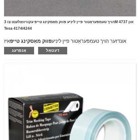
הויך טעמפּעראַטור פיין ליניע פּווק מאַסקינג טייפּ עקוויוואַלענט צו 3M 4737 און
Tesa 4174/4244
אונדזער הויך טעמפּעראַטור פיין ליניע
פּווק מאַסקינג טייפּ
איז
עקוויוואַלענט צו 3M 4737, Tesa 4174 און Tesa 4244, וואָס איז
דעטאַל
אָנפרעג
ספּעשלי דיזיינד פֿאַר ברייט קורוועס און גלייַך שורות קאָליר
צעשיידונג אויף אָטאַמאָוטיוו געמעל.עס ניצט פלעקסאַבאַל און
דוראַבאַל פּאָליוויניל קלאָרייד פּווק פילם ווי טרעגער און קאָוטאַד
מיט נאַטירלעך גומע קלעפּיק.די טייפּ האט ויסגעצייכנט פֿעיִקייטן
מיט הויך טעמפּעראַטור קעגנשטעל (וועגן אַרויף צו 150 ℃) פֿאַר
3 שעה, און קענען זיין לייכט פּילד אַוועק אָן געלאזן רעזאַדוז אויף
דעם גוף.עס אויך האט זייער שטאַרק שאָלעכץ אַדכיזשאַן און גוט
קאַנפאָרמאַטי צו אַדכיר אויף ביידע גלאַט אָדער אַניוואַן סערפאַסיז
צו צושטעלן ויסגעצייכנט קאָליר שורה צעשיידונג און מאַסקינג אין
הויך-טעמפּעראַטור אַוטאָ געמעל פּראַסעסאַז.