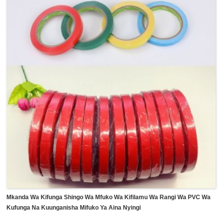
ambayo ni rahisi kutofautisha kwa kuondolewa baada ya
mchakato, na kisha kufunikwa na gundi ya asili ya mpira ili
kutoa mshikamano wa hali ya juu kwenye lenzi na torque
ya chini ili kuhakikisha ukingo sahihi.Inaweza kusafishwa
kwa urahisi na kwa urahisi kutoka kwa lenzi baada ya
kuzima bila kuacha mabaki yoyote au mzuka kwenye
lenzi.Mkanda wetu wa Filamu ya PVC hauwezi tu
kuwekwa kwenye lenzi bali pia glasi na utengenezaji wa
vifaa vingine vya macho.
Mkanda Wa Kifunga Shingo Wa Mfuko Wa Kifilamu Wa Rangi Wa PVC Wa
Kufunga Na Kuunganisha Mifuko Ya Aina Nyingi