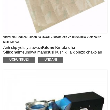
Vidoti Na Pedi Za Silicon Za Uwazi Zisizoteleza Za Kushikilia Violezo Na
Rula Mahali
Anti slip yetu ya uwazi
Kitone Kinata cha
Silicone
imeundwa mahususi kushikilia kiolezo chako au
rula mahali pake ili kuzuia kuteleza unapotumia kikata cha
UCHUNGUZI
UNDANI
kuzunguka, kwa hivyo ukataji ni salama, sahihi zaidi na
mistari iliyonyooka kikamilifu zaidi.Vitone vya mshiko
vimeundwa kwa nyenzo ya silikoni inayoonekana uwazi na
kuungwa mkono na gundi ya 3M467, ili mwonekano wa
mradi wako usiathirike.Kando na hilo, kibandiko chenyewe
kikiwa kimeungwa mkono, vitone vya mshiko vinaweza
kushikamana na sehemu nyingi za uso kama vile kitambaa,
nguo, karatasi na nyuso zingine.Ni rahisi sana kutumia,
kwa kutumia vitone kwenye sehemu ya nyuma ya rula au
violezo vyako, na kisha kuzing'oa bila masalio yoyote
wakati huzihitaji tena.