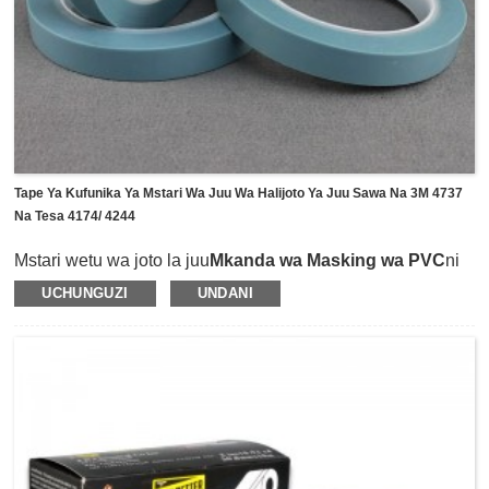
Tape Ya Kufunika Ya Mstari Wa Juu Wa Halijoto Ya Juu Sawa Na 3M 4737
Na Tesa 4174/ 4244
Mstari wetu wa joto la juu
Mkanda wa Masking wa PVC
ni
sawa na 3M 4737, Tesa 4174 na Tesa 4244, ambayo
UCHUNGUZI
UNDANI
imeundwa mahususi kwa mikondo mipana na utengano wa
rangi ya mistari iliyonyooka kwenye uchoraji wa
magari.Inatumia filamu ya PVC ya kloridi ya polyvinyl
inayoweza kunyumbulika na inayodumu kama mtoa
huduma na iliyopakwa na wambiso wa asili wa mpira.Tepi
ina sifa bora zenye upinzani wa halijoto ya juu (hadi 150
℃) kwa saa 3, na inaweza kuondolewa kwa urahisi bila
kuacha mabaki kwenye mwili.Pia ina mshikamano mkali
sana wa maganda na ulinganifu mzuri wa kuambatana na
nyuso laini au zisizo sawa ili kutoa utengano bora wa