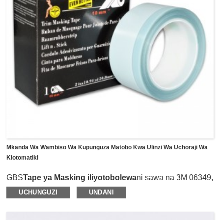
mstari wa rangi na ufunikaji katika michakato ya uchoraji
wa kiotomatiki ya halijoto ya juu.
Mkanda Wa Wambiso Wa Kupunguza Matobo Kwa Ulinzi Wa Uchoraji Wa
Kiotomatiki
GBS
Tape ya Masking iliyotobolewa
ni sawa na 3M 06349,
ambayo imeundwa mahususi kwa ajili ya ulinzi wa
UCHUNGUZI
UNDANI
masking ya uchoraji wa dawa otomatiki wa matengenezo
na ukarabati wa soko la baada ya gari.Muundo wenye
matundu kwenye mkanda huruhusu kurarua kwa urahisi