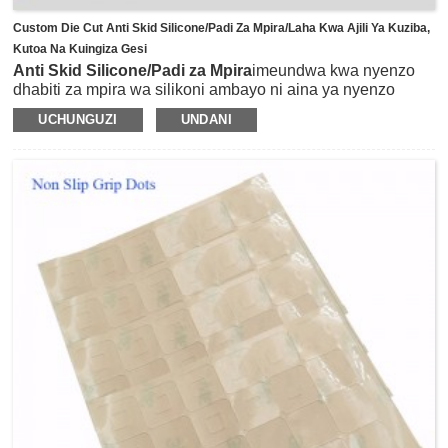
Custom Die Cut Anti Skid Silicone/Padi Za Mpira/Laha Kwa Ajili Ya Kuziba,
Kutoa Na Kuingiza Gesi
Anti Skid Silicone/Padi za Mpira
imeundwa kwa nyenzo
dhabiti za mpira wa silikoni ambayo ni aina ya nyenzo
zinazoweza kutumika nyingi zinazotoa sifa nyingi kama vile
UCHUNGUZI
UNDANI
kinga ya kuteleza, sugu ya kuvaa, isiyoweza kushtuka,
migongano, n.k. Kwa kawaida hutiwa lamu kwa mkanda
wa kunandisha upande mmoja wa 3M na kukatwa kwa
umbo la mraba, umbo la duara. au maumbo mengine
yoyote kulingana na matumizi tofauti.Inaweza kutumika
kama pedi ya kuzuia kuteleza kwenye fanicha, skrini ya
kuonyesha, kichapishi, kifaa cha nyumbani n.k, kuvilinda
dhidi ya kukwaruza na kuteleza.Kando na hayo, karatasi za
mpira wa silikoni au vibanzi vinaweza pia kutumika kama
kuondosha, kuweka mito na kazi ya kuzuia kuteleza katika
tasnia ya chuma na plastiki, tasnia ya mashine, tasnia ya
glasi, na rafu zingine za maonyesho.Rangi inaweza
kufanywa uwazi au rangi nyingine kama nyeupe, nyeusi,
bluu, nyekundu, kijani, machungwa, nk, kama maombi.
Unene unapatikana kutoka 0.2mm hadi 6mm kulingana na
maombi ya mteja.