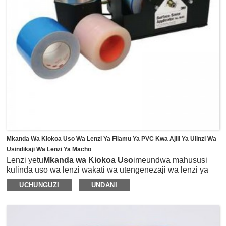
Tunaweza kufa tukikata maumbo yote mawili katika diski za
duara au kipande cha mraba kwenye laha kubwa na
kuipakia mtu binafsi ikiwa na nembo iliyobinafsishwa, kila
laha kubwa huwa na vitone vikubwa 24pcs na vitone 24pcs
vidogo kwa programu yako tofauti.
Mkanda Wa Kiokoa Uso Wa Lenzi Ya Filamu Ya PVC Kwa Ajili Ya Ulinzi Wa
Usindikaji Wa Lenzi Ya Macho
Lenzi yetu
Mkanda wa Kiokoa Uso
imeundwa mahususi
kulinda uso wa lenzi wakati wa utengenezaji wa lenzi ya
RX kama vile kukata, kung'arisha na kusaga.Inaweza
UCHUNGUZI
UNDANI
kusaidia kwa ufanisi kuzuia mikwaruzo au chembe
zinazoharibu lenzi wakati wa mchakato wa
utengenezaji.Utepe wa kiokoa uso hutumia filamu ya PVC
inayoweza kunyumbulika ya samawati kama mtoa huduma,