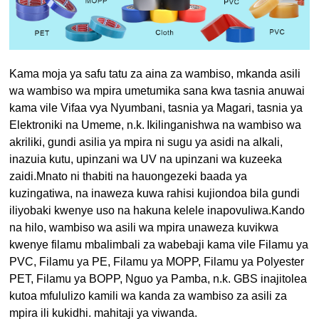
Kama moja ya safu tatu za aina za wambiso, mkanda asili
wa wambiso wa mpira umetumika sana kwa tasnia anuwai
kama vile Vifaa vya Nyumbani, tasnia ya Magari, tasnia ya
Elektroniki na Umeme, n.k.
Ikilinganishwa na wambiso wa
akriliki, gundi asilia ya mpira ni sugu ya asidi na alkali,
inazuia kutu, upinzani wa UV na upinzani wa kuzeeka
zaidi.Mnato ni thabiti na hauongezeki baada ya
kuzingatiwa, na inaweza kuwa rahisi kujiondoa bila gundi
iliyobaki kwenye uso na hakuna kelele inapovuliwa.Kando
na hilo, wambiso wa asili wa mpira unaweza kuvikwa
kwenye filamu mbalimbali za wabebaji kama vile Filamu ya
PVC, Filamu ya PE, Filamu ya MOPP, Filamu ya Polyester
PET, Filamu ya BOPP, Nguo ya Pamba, n.k. GBS inajitolea
kutoa mfululizo kamili wa kanda za wambiso za asili za
mpira ili kukidhi. mahitaji ya viwanda.