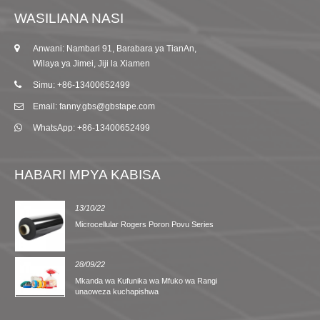
WASILIANA NASI
Anwani: Nambari 91, Barabara ya TianAn,
Wilaya ya Jimei, Jiji la Xiamen
Simu: +86-13400652499
Email: fanny.gbs@gbstape.com
WhatsApp: +86-13400652499
HABARI MPYA KABISA
13/10/22
Microcellular Rogers Poron Povu Series
28/09/22
Mkanda wa Kufunika wa Mfuko wa Rangi
unaoweza kuchapishwa