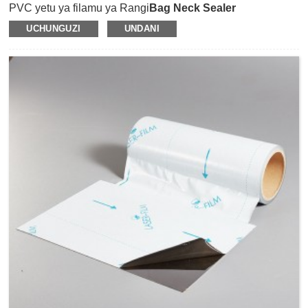
PVC yetu ya filamu ya Rangi
Bag Neck Sealer
Tape
imeundwa mahususi kwa ajili ya kuziba, kuunganisha
UCHUNGUZI
UNDANI
na kuunganisha mifuko ya aina nyingi katika soko kuu,
maduka ya mboga, maduka ya mikate, maduka ya
peremende na maduka ya maua, n.k.
Inatumia PVC inayoweza kunyumbulika kama filamu ya
mtoa huduma na iliyofunikwa na gundi asilia ya mpira.Ina
mshikamano wa juu wa awali na mshikamano bora zaidi
wa kuzingatiwa kwenye nyuso tofauti, kama vile uso wa
polar na usio wa polar.Utepe wetu wa kuziba mifuko ni wa
kudumu na unastahimili unyevu na pia ni rahisi kutumia
kwa kiganja cha kuziba begi ili kushikilia kwa uthabiti
mifuko ya aina nyingi ili kuzuia vitu vilivyo ndani ya mifuko
ya aina nyingi zisilowe na kuoza.Mkanda wetu wa kuziba
mifuko ya PVC unaweza kuziba polyethilini na mifuko
mingine ya filamu kama vile vifungashio, ufungaji wa
bidhaa za mkate, kuziba mboga, pipi au mifuko ya sehemu
za viwandani, n.k.Kwa sifa ya rangi na inayoweza
kuchapishwa, mkanda wetu wa kuziba mikoba ya PVC
unaweza pia kutumika kutia alama na kuweka usimbaji
rangi.