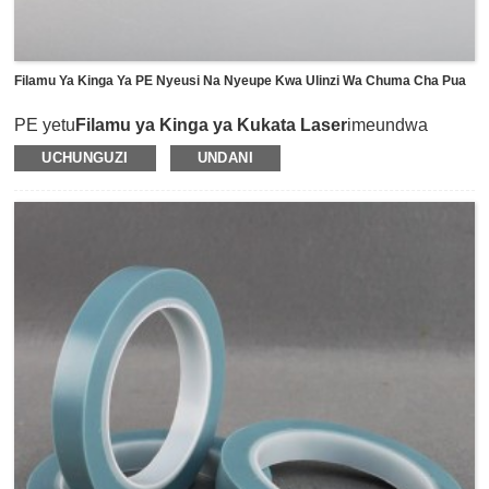
Filamu Ya Kinga Ya PE Nyeusi Na Nyeupe Kwa Ulinzi Wa Chuma Cha Pua
PE yetu
Filamu ya Kinga ya Kukata Laser
imeundwa
mahususi kulinda uso wa chuma cha pua dhidi ya
UCHUNGUZI
UNDANI
kuchanwa na kuharibiwa wakati wa kutengeneza leza ya
kukata, kusakinisha au kusafirisha.Filamu ya leza hutumia
filamu ya mazingira ya poliethilini kama kibebaji na
kufunikwa na wambiso wa asili wa mpira.Inaweza kutumika
kwa uso wa kioo, uso uliolipuliwa au mchanga, na nyuso
zingine za 3D au zenye pembe na hutoa mshikamano
thabiti kwenye nyuso.Jambo muhimu zaidi ni baada ya
kuondokana na filamu, uso unapaswa kubaki safi kabisa
na usiofaa.GBS ina uwezo wa kubinafsisha mshikamano
wa kati na wa juu kulingana na matakwa ya mteja na pia
kutoa mishale ya kuchapisha na mistari ili kusaidia
kutambua kwa haraka mwelekeo uliong'arishwa wa filamu
ya leza ya chuma cha pua.