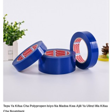
kwa mkono bila zana na utepe wa kufunika uso una
mkanda mgumu kwenye ukingo ambao unaweza kuinuliwa
kidogo na kuingizwa kwenye kingo za rangi zilizofichwa za
trim.Mkanda huu huruhusu rangi kutiririka chini ya ukingo
huku zikifunika sehemu zake za nje bila kuondoa au
kubadilisha ukingo au kutengeneza upya mistari ya rangi.
Tepu Ya Kifaa Cha Polypropen Isiyo Na Madoa Kwa Ajili Ya Ulinzi Wa Kifaa
Cha Nyumbani