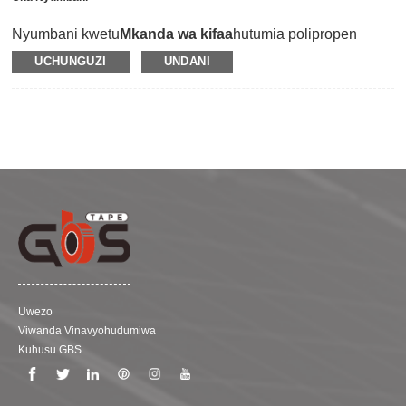
Nyumbani kwetu
Mkanda wa kifaa
hutumia polipropen
iliyoimarishwa kudumu kama mbebaji na kufunikwa na
UCHUNGUZI
UNDANI
gundi ya mpira asilia isiyo na madoa.Ni muundo maalum
kwa matumizi ya kifaa, vifaa vya kompyuta vya ofisini,
vichapishaji vya ofisi, fanicha, kutoa ulinzi na usalama
wakati wa usafirishaji.Inaweza kulinda uso kutoka kwa
kupigwa na kuharibiwa.Kwa nguvu kali ya mkazo na urefu
wa chini, mkanda wa polypropen unaweza kushika kamba
na kushikilia kifaa.Kando na hayo, inaweza kuondolewa
kwa urahisi bila kuacha mabaki yoyote juu ya uso.Hapa,
tuna rangi nne kwa chaguzi: nyeupe, rangi ya bluu, giza
bluu na kahawia.
Uwezo
Viwanda Vinavyohudumiwa
Kuhusu GBS