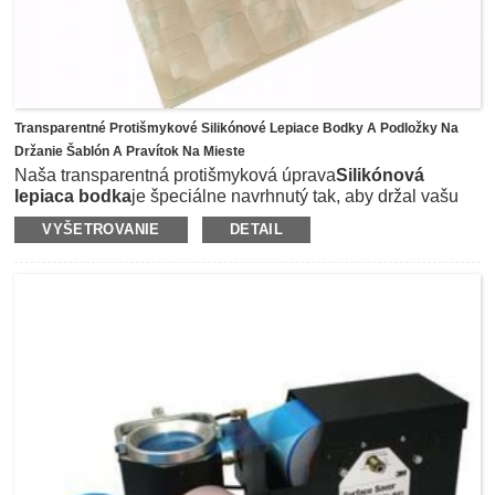
Transparentné Protišmykové Silikónové Lepiace Bodky A Podložky Na
Držanie Šablón A Pravítok Na Mieste
Naša transparentná protišmyková úprava
Silikónová
lepiaca bodka
je špeciálne navrhnutý tak, aby držal vašu
šablónu alebo pravítko na mieste, aby sa zabránilo
VYŠETROVANIE
DETAIL
skĺznutiu pri použití rotačnej rezačky, takže rezanie je
bezpečnejšie, presnejšie a dokonalejšie rovné
čiary.Úchopové body sú vyrobené z priehľadného
silikónového materiálu a podložené lepidlom 3M467, takže
viditeľnosť vášho projektu nebude ovplyvnená.Okrem toho,
so samolepiacou podložkou môžu byť úchopové body
prilepené na väčšinu povrchu, ako je tkanina, látka, papier
a iné povrchy.Použitie je veľmi jednoduché, stačí naniesť
bodky na zadnú stranu pravítok alebo šablón a potom ich
bezo zvyšku odtrhnúť, keď ich už nepotrebujete.
Môžeme vyrezať oba tvary v okrúhlych kotúčoch alebo
štvorcových kusoch na veľkom hárku a jednotlivo ho
zabaliť s prispôsobeným logom, každý veľký hárok