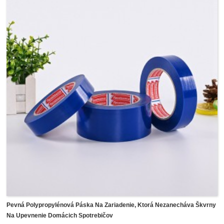
mierne nadvihnúť a vložiť do skrytých lakovaných okrajov
lišty.Táto páska umožňuje farbám tiecť pod lišty a zároveň
maskovať ich vonkajšok bez odstraňovania alebo výmeny
lišt alebo prepracovania čiar farby.
Pevná Polypropylénová Páska Na Zariadenie, Ktorá Nezanecháva Škvrny
Na Upevnenie Domácich Spotrebičov