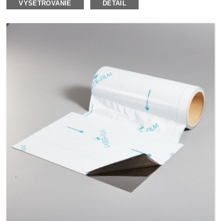
VYŠETROVANIE
DETAIL
a zväzovanie poly vreciek v supermarketoch, obchodoch s
potravinami, pekárňach, cukrárňach, kvetinárstvach atď.
Ako nosnú fóliu používa flexibilné PVC a potiahnuté
lepidlom z prírodného kaučuku.Má vysokú počiatočnú
lepivosť a vynikajúcu priľnavosť na rôzne povrchy, ako sú
polárne aj nepolárne povrchy.Naša tesniaca páska na
vrecká je odolná a odolná voči vlhkosti a tiež sa ľahko
používa pomocou dávkovača na uzatváranie vrecúšok, aby
pevne držala vrecia, aby sa zabránilo navlhnutiu a zhnitiu
predmetov vo vnútri vrecúšok.Naša tesniaca páska na
vrecká z PVC dokáže utesniť polyetylénové a iné fóliové
vrecká, ako sú obaly na výrobu, tesnenie pekárenských
výrobkov, tesnenie zeleniny, tesnenie vreciek na cukríky
alebo priemyselné diely atď.Vďaka farebnej a potlačiteľnej
vlastnosti je možné našu tesniacu pásku z PVC vrecka
použiť aj na označovanie a farebné označenie.