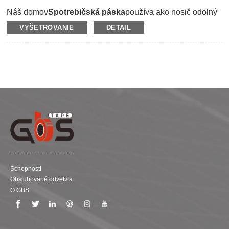
Náš domov
Spotrebičská páska
používa ako nosič odolný
natiahnutý polypropylén a potiahnutý nefarbiacim lepidlom
VYŠETROVANIE
DETAIL
z prírodného kaučuku bez zvyškov.Je špeciálne navrhnutý
na použitie na spotrebičoch, kancelárskych počítačových
zariadeniach, kancelárskych tlačiarňach, nábytku, aby sa
zabezpečilo držanie a zabezpečenie počas prepravy.Môže
chrániť povrch pred poškriabaním a poškodením.Vďaka
vysokej pevnosti v ťahu a nízkej ťažnosti môže
polypropylénová páska pevne pripútať a držať
spotrebič.Okrem toho sa dá ľahko odlepiť bez zanechania
zvyškov na povrchu.Tu máme štyri farby na výber: biela,
svetlo modrá, tmavo modrá a hnedá.
Schopnosti
Obsluhované odvetvia
O GBS