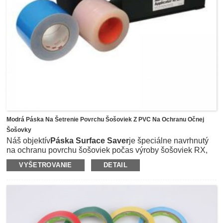
zvyčajne obsahuje 24 ks veľkých bodiek a 24 ks malých
bodiek pre vašu inú aplikáciu.
Modrá Páska Na Šetrenie Povrchu Šošoviek Z PVC Na Ochranu Očnej
Šošovky
Náš objektív
Páska Surface Saver
je špeciálne navrhnutý
na ochranu povrchu šošoviek počas výroby šošoviek RX,
ako je rezanie, leštenie a brúsenie.Môže účinne pomôcť
VYŠETROVANIE
DETAIL
zabrániť škrabancom alebo časticiam poškodzujúcim
šošovku počas výrobného procesu.Páska na šetrenie
povrchu používa ako nosič modrú pružnú PVC fóliu, ktorú
je možné po procese ľahko rozlíšiť, a potom je potiahnutá
lepidlom z prírodného kaučuku, aby sa zabezpečila
vynikajúca priľnavosť k šošovke s nízkym krútiacim