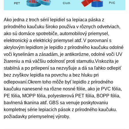
Ako jedna z troch sérií lepidiel sa lepiaca páska z
prírodného kaučuku široko používa v rôznych odvetviach,
ako sú domáce spotrebiče, automobilový priemysel,
elektronický a elektrický priemysel atď.
V porovnaní s
akrylovým lepidlom je lepidlo z prírodného kaučuku odolné
voči kyselinám a zásadám, je antikorózne, odolné voči UV
žiareniu a má väčšiu odolnosť proti starnutiu.Viskozita je
stabilná a po prilepení sa nezvyšuje a dá sa ľahko odlepiť
bez zvyškov lepidla na povrchu a bez hluku pri
odlepovaní.Okrem toho môže byť lepidlo z prírodného
kaučuku nanesené na rôzne nosné fólie, ako je PVC fólia,
PE fólia, MOPP fólia, polyesterová PET fólia, BOPP fólia,
bavlnená tkanina atď. GBS sa venuje poskytovaniu
kompletnej série lepiacich pások z prírodného kaučuku.
požiadavky priemyselnej výroby.