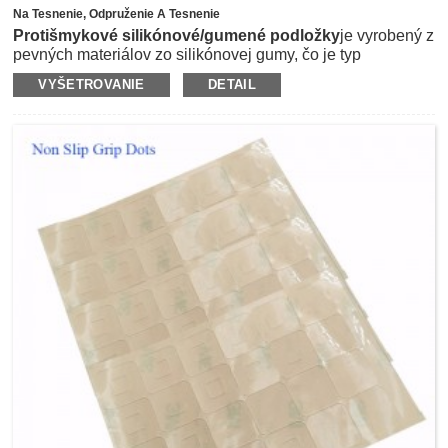
Na Tesnenie, Odpruženie A Tesnenie
Protišmykové silikónové/gumené podložky
je vyrobený z
pevných materiálov zo silikónovej gumy, čo je typ
všestranného materiálu, ktorý poskytuje mnoho vlastností,
VYŠETROVANIE
DETAIL
ako je protišmyk, odolnosť proti opotrebovaniu,
nárazuvzdornosť, odolnosť proti kolíziám atď. Zvyčajne je
laminovaný 3M obojstrannou lepiacou páskou a vyrezaný
do štvorcového tvaru, okrúhly tvar alebo akékoľvek iné
tvary podľa rôznych aplikácií.Môže byť použitý ako
protišmyková podložka na nábytok, displej, tlačiareň,
domáce spotrebiče atď., Aby boli chránené pred
poškriabaním a pošmyknutím.Okrem toho môžu byť dosky
alebo pásy zo silikónovej gumy použité aj ako tlmiace,
tlmiace a protišmykové funkcie v kovopriemysle a
plastikárskom priemysle, strojárskom priemysle, sklárskom
priemysle a iných výstavných regáloch.Farba môže byť
podľa požiadaviek transparentná alebo v iných farbách,
ako je biela, čierna, modrá, červená, zelená, oranžová atď.
Hrúbka je k dispozícii od 0,2 mm do 6 mm podľa aplikácie
zákazníka.