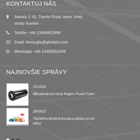
KONTAKTUJ NÁS
Adresa: č. 91, TianAn Road, okres Jimei,
mesto Xiamen
Telefón: +86-13400652499
Email: fanny.gbs@gbstape.com
WhatsApp: +86-13400652499
NAJNOVŠIE SPRÁVY
13/10/22
Mikrobunková séria Rogers Poron Foam
28/09/22
Tlačiteľná farebná tesniaca páska na krk
tašky