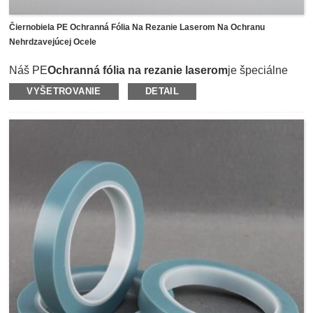
Čiernobiela PE Ochranná Fólia Na Rezanie Laserom Na Ochranu
Nehrdzavejúcej Ocele
Náš PE
Ochranná fólia na rezanie laserom
je špeciálne
navrhnutý tak, aby chránil povrch nehrdzavejúcej ocele
VYŠETROVANIE
DETAIL
pred poškriabaním a poškodením počas výroby laserového
rezania, inštalácie alebo prepravy.Laserový film používa
ako nosič environmentálny polyetylénový film a je
potiahnutý lepidlom z prírodného kaučuku.Môže byť
aplikovaný na zrkadlový povrch, otryskaný alebo
pieskovaný povrch a iné 3D alebo šikmé povrchy a
poskytuje veľmi stabilnú pevnú priľnavosť k
povrchom.Najdôležitejším bodom je po odlepení fólie,
povrch by mal zostať dokonale čistý a nedotknutý.GBS je
schopná prispôsobiť strednú aj vysokú priľnavosť podľa
požiadaviek zákazníka a tiež poskytnúť tlač šípok a pruhov,
ktoré pomôžu rýchlo identifikovať leštený smer laserového
filmu z nehrdzavejúcej ocele.