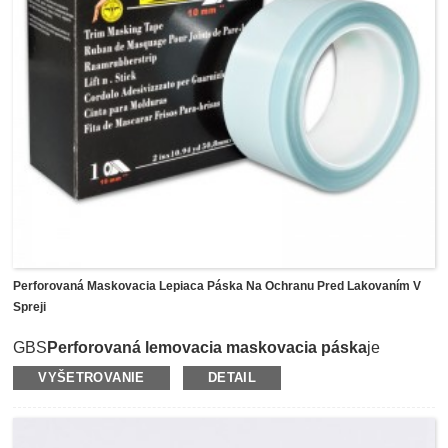
automatického lakovania.
Perforovaná Maskovacia Lepiaca Páska Na Ochranu Pred Lakovaním V
Spreji
GBS
Perforovaná lemovacia maskovacia páska
je
ekvivalentná 3M 06349, ktorá je špeciálne navrhnutá na
VYŠETROVANIE
DETAIL
maskovaciu ochranu auto sprejom pri údržbe a opravách
automobilových doplnkov.Perforovaný dizajn na páske
umožňuje ľahké odtrhnutie rukou bez náradia a
maskovacia páska má na okraji pevnú pásku, ktorú možno