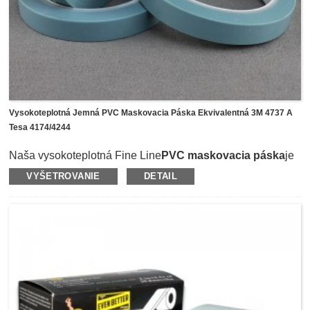
Vysokoteplotná Jemná PVC Maskovacia Páska Ekvivalentná 3M 4737 A
Tesa 4174/4244
Naša vysokoteplotná Fine Line
PVC maskovacia páska
je
ekvivalentná k 3M 4737, Tesa 4174 a Tesa 4244, ktorá je
VYŠETROVANIE
DETAIL
špeciálne navrhnutá pre široké krivky a rovné čiary na
oddeľovanie farieb na lakovaní automobilov.Ako nosič
používa flexibilnú a odolnú polyvinylchloridovú PVC fóliu
potiahnutú lepidlom z prírodného kaučuku.Páska má
vynikajúce vlastnosti s vysokou teplotnou odolnosťou (asi
do 150 ℃) po dobu 3 hodín a možno ju ľahko odlepiť bez
zanechania zvyškov na tele.Má tiež veľmi silnú priľnavosť k
odlupovaniu a dobrú priľnavosť na hladké aj nerovné
povrchy, čím poskytuje vynikajúce oddelenie farebných čiar
a maskovanie pri vysokoteplotných procesoch