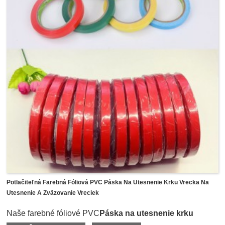
momentom, aby sa zaistilo presné olemovanie.Po
odblokovaní sa dá zo šošovky jednoducho a čisto odlúpnuť
bez toho, aby na šošovke zostali nejaké zvyšky alebo
duch.Naša fóliová páska z PVC sa môže aplikovať nielen
na šošovky, ale aj na výrobu skla a iných optických
materiálov.
Potlačiteľná Farebná Fóliová PVC Páska Na Utesnenie Krku Vrecka Na
Utesnenie A Zväzovanie Vreciek
Naše farebné fóliové PVC
Páska na utesnenie krku
vrecka
je špeciálne navrhnutý na utesňovanie, páskovanie