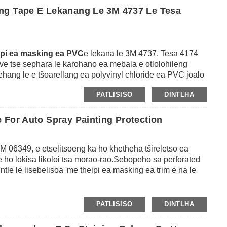
 bo sa amehe.GBS e khona ho ikamahanya le maemo a
ng Tape E Lekanang Le 3M 4737 Le Tesa
i hape e fana ka metsu ea khatiso le metsero ho thusa ho
ea laser ea tšepe e sa hloekang.
ipi ea masking ea PVC
e lekana le 3M 4737, Tesa 4174
rve tse sephara le karohano ea mebala e otlolohileng
tsehang le e tšoarellang ea polyvinyl chloride ea PVC joalo
a sa tlhaho.Theipi e na le likarolo tse ntle haholo tse
PATLISISO
DINTLHA
bang 150 ℃) bakeng sa lihora tse 3, 'me e ka ebolloa
 e na le likhomaretsi tse matla haholo tsa peel le
releli kapa tse sa leka-lekaneng ho fana ka karohano e
 For Auto Spray Painting Protection
tsa ho penta ka koloi e phahameng haholo.
3M 06349, e etselitsoeng ka ho khetheha tšireletso ea
e ho lokisa likoloi tsa morao-rao.Sebopeho sa perforated
tle le lisebelisoa 'me theipi ea masking ea trim e na le
enyane le ho kenngoa lintlheng tsa pente tse patiloeng
ka tlas'a libotlolo ha li ntse li pata bokantle ba tsona ntle
losa mela ea pente.
PATLISISO
DINTLHA