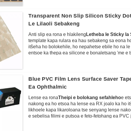
e le ts'ebetso ea ho thella, ho thella le ho thibela
mechini, indastering ea likhalase, le lishelefong
mebala e meng e kang e tšoeu, e ntšo, e putsoa, ​​​​
Transparent Non Slip Silicon Sticky D
Botenya bo fumaneha ho tloha ho 0.2mm ho isa h
Le Lilaoli Sebakeng
Anti slip ea rona e hlakileng
Letheba le Sticky la 
template kapa rulara ea hau sebakeng sa eona ho 
itšeha ho bolokehile, ho nepahetse ebile ho na l
entsoe ka thepa ea silicone e bonaletsang 'me e
ea projeke ea hau e ke ke ea ameha.Ntle le moo, 
khomarela boholo ba bokaholimo joalo ka lesela, l
sebelisa, ho sebelisa matheba feela ka morao ho b
masalla ha u se u sa li hloke.
Blue PVC Film Lens Surface Saver Tape
Re ka shoa re khaola libopeho tse peli ka li-disk 
Ea Ophthalmic
kholo ebe motho ka mong a e paka ka logo e ikheth
le matheba a maholo a 24pcs le matheba a manya
Lense ea rona
Theipi e bolokang sefahleho
e et
nakong ea ho etsoa ha lense ea RX joalo ka ho itš
likhoele kapa likaroloana tse senyang lense nako
e sebelisa filimi e putsoa e feto-fetohang ea PVC
tlosoa kamora ts'ebetso, ebe e apesoa ka sekhoma
phahameng ho lense e nang le torque e tlase ho 