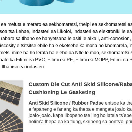
 ea mefuta e meraro ea sekhomaretsi, theipi ea sekhomaretsi ea
soa tsa Lehae, indasteri ea Likoloi, indasteri ea elektroniki le ea
rabara sa tlhaho se hanyetsana le asiti le alkali, anti-corrosion
cosity e tsitsitse ebile ha e eketsehe ka mor'a ho khomarela, '
metsi mme ha ho lerata ha e eboloa.Ntle le moo, sekhomaretsi s
oalo ka Filimi ea PVC, Filimi ea PE, Filimi ea MOPP, Filimi ea P
a tlhahiso ea indasteri.
Custom Die Cut Anti Skid Silicone/Rab
Cushioning Le Gasketing
Anti Skid Silicone / Rubber Pads
e entsoe ka th
e fapaneng e fanang ka thepa e mengata joalo ka an
joalo-joalo. kapa libopeho tse ling ho latela ts'eb
holim'a thepa ea ka tlung, skrineng sa ponts'o, prin
li se ke tsa ngoaea le ho thella.Ntle le moo, lishit