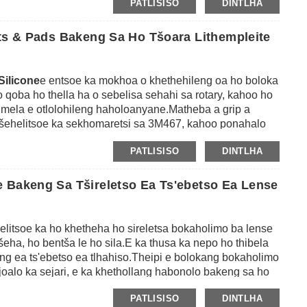
PATLISISO
DINTLHA
 ho thella indastering ea tšepe le polasetiki, indastering ea
 tse ling tsa ponts'o.Mmala o ka etsoa pepeneneng kapa
e khubelu, e tala, ea lamunu, joalo-joalo, joalo ka likopo.
ots & Pads Bakeng Sa Ho Tšoara Lithempleite
o 6mm ho latela kopo ea moreki.
Silicone
e entsoe ka mokhoa o khethehileng oa ho boloka
qoba ho thella ha o sebelisa sehahi sa rotary, kahoo ho
e mela e otlolohileng haholoanyane.Matheba a grip a
 tšehelitsoe ka sekhomaretsi sa 3M467, kahoo ponahalo
ka sekhomaretsi se tšehelitsoeng, matheba a grip a ka
PATLISISO
DINTLHA
esela, pampiri le libaka tse ling.Ho bonolo haholo ho e
abusi kapa litempele tsa hau, ebe o li tabola ntle le
 Bakeng Sa Tšireletso Ea Ts'ebetso Ea Lense
tse chitja kapa sekotoana sa lisekoere holim'a lakane e
ileng, leqephe le leng le le leng le leholo hangata le na
ne a 24pcs bakeng sa ts'ebeliso ea hau e fapaneng.
selitsoe ka ho khetheha ho sireletsa bokaholimo ba lense
eha, ho bentša le ho sila.E ka thusa ka nepo ho thibela
ng ea ts'ebetso ea tlhahiso.Theipi e bolokang bokaholimo
 joalo ka sejari, e ka khethollang habonolo bakeng sa ho
retsi sa rabara sa tlhaho ho fana ka sekhomaretsi se
PATLISISO
DINTLHA
netefatsa hore ho na le edging e nepahetseng.E ka