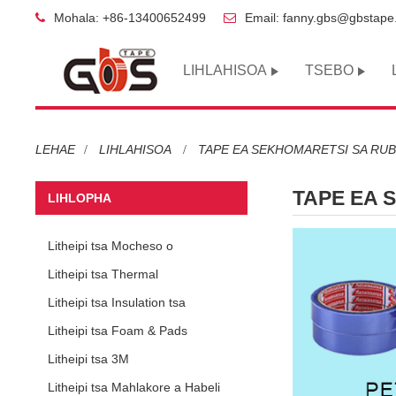
Mohala: +86-13400652499
Email: fanny.gbs@gbstap
LIHLAHISOA
TSEBO
LEHAE
LIHLAHISOA
TAPE EA SEKHOMARETSI SA RU
TAPE EA 
LIHLOPHA
Litheipi tsa Mocheso o
Phahameng
Litheipi tsa Thermal
Conductive
Litheipi tsa Insulation tsa
Motlakase
Litheipi tsa Foam & Pads
Litheipi tsa 3M
Litheipi tsa Mahlakore a Habeli