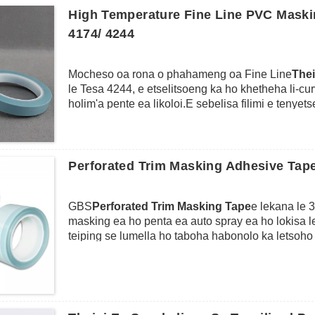
lokela ho lula bo hloekile ka ho feletseng 'me
High Temperature Fine Line PVC Maski
mahareng le a holimo ho latela litlhoko tsa barek
4174/ 4244
tseba ka potlako tataiso e bentšitsoeng ea filimi 
Mocheso oa rona o phahameng oa Fine Line
The
le Tesa 4244, e etselitsoeng ka ho khetheha li-cu
holim'a pente ea likoloi.E sebelisa filimi e tenye
ka sejari 'me e koahetsoe ka sekhomaretsi sa rabar
hanyetsanang le mocheso o phahameng (hoo e ka 
habonolo ntle le ho siea masalla' meleng.E boetse
tumellano e ntle ea ho khomarela libakeng tse bo
Perforated Trim Masking Adhesive Tape
ntle ea mela ea mebala le masking lits'ebetsong 
GBS
Perforated Trim Masking Tape
e lekana le 
masking ea ho penta ea auto spray ea ho lokisa l
teiping se lumella ho taboha habonolo ka letsoho n
lebanta le thata moeling le ka phahamisoang hany
tsa trim.Theipi ena e lumella lipente hore li phalle 
le ho tlosa kapa ho fetola libotlolo kapa ho tsoso