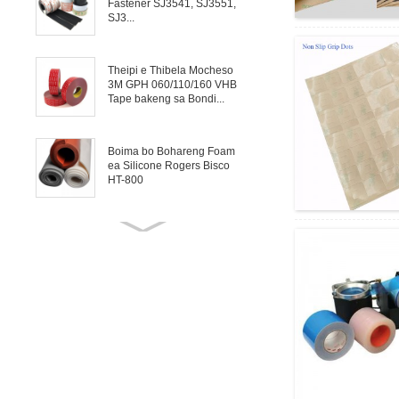
Fastener SJ3541, SJ3551,
SJ3...
Theipi e Thibela Mocheso
3M GPH 060/110/160 VHB
Tape bakeng sa Bondi...
Boima bo Bohareng Foam
ea Silicone Rogers Bisco
HT-800
Rogers Bisco HT-6000 Solid
Silicone bakeng sa
Gasketing le...
Mica Tape Motlakase
Insulation ea Wire, Cable le
Motor
Tloaelo e Fetolelang Letoto