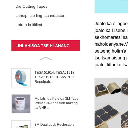
Die Cutting Tapes
Litheipi tse ling tsa indasteri
Joalo ka e 'ngoe
Letoto la lifilimi
joalo ka Lisebeli
sekhomaretsi sa 
haholoanyane.Vis
LIHLAHISOA TSE HLAHANG
setseng holim'a 
tse tsamaisang j
joalo. litlhoko ts
TESA 51914, TESA51913,
TESA51915, TESA51917
Repulpab...
Motlatsi oa Pele oa 3M Tape
Primer 94 Adhesion bakeng
sa VHB...
3M Dual Lock Reclosable