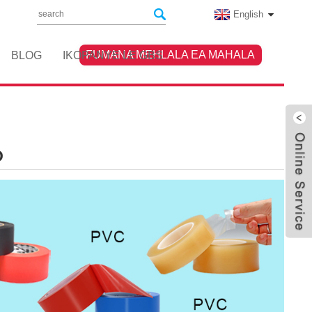
English
FUMANA MEHLALA EA MAHALA
BLOG
IKOPANYE LE GBS
O