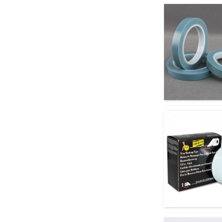
High Mocheso Fine Line
PVC Masking Tape
Equivale...
Filimi e Sireletsang ea PE ea
PE ea Black&White ea ...
Perforated Trim Masking
Adhesive Tape bakeng sa
Auto Spray...
Theipi e sa Tletseng
Tensilized Polypropylene
Appliance...
Environmental Wave Edge
Zipper Carton Double Side
Ta...