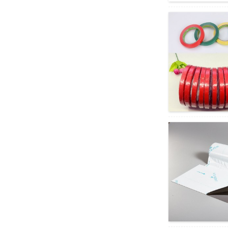
le felletseng la Foam Tape
Rogers Po...
Custom Die Cut Anti Skid
Silicone/Rubber
Pads/Sheets...
Transparent Non Slip Silicon
Sticky Dots&Pads f...
Theipi ea Lense e Ntle ea
Lense e putsoa ea PVC
bakeng sa Mahlo...
Printable Colored Filmic
PVC Bag Neck Sealer Tape
fo...