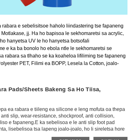
 rabara e sebelisitsoe haholo liindastering tse fapaneng
 Motlakase, jj.
Ha ho bapisoa le sekhomaretsi sa acrylic,
, ho hanyetsa UV le ho hanyetsa botsofali
me e ka ba bonolo ho ebola ntle le sekhomaretsi se
a rabara sa tlhaho se ka koaheloa lifiliming tse fapaneng
olyester PET, Filimi ea BOPP, Lesela la Cotton, joalo-
ara Pads/Sheets Bakeng Sa Ho Tiisa,
epa ea rabara e tiileng ea silicone e leng mofuta oa thepa
ti slip, wear-resistance, shockproof, anti collision,
eliso e fapaneng.E ka sebelisoa e le anti slip foot pad
ta, lisebelisoa tsa lapeng joalo-joalo, ho li sireletsa hore
i kapa likhoele tsa rabara tsa silicone li ka sebelisoa hape