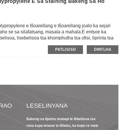
olypropylene E Sa Staining Bakeng Sa Ho
lypropylene e tšoarellang e tšoarellang joalo ka sejari
haho se sa silafatsang, masala a mahala.E entsoe ka
lisoa, lisebelisoa tsa khomphutha tsa ofisi, liprinta tsa
s'ireletso nakong ea lipalangoang.E ka sireletsa
PATLISISO
DINTLHA
tla a matla a ho tiea le bolelele bo tlase, theipi ea
 sesebelisoa.Ntle le moo, e ka ebolloa habonolo ntle le ho
 e mene bakeng sa khetho: e tšoeu, e putsoa e khanyang,
ORAO
LESELINYANA
Bakeng sa lipotso mabapi le lihlahisoa tsa
23/09/22
13/09/2
rona kapa lenane la litheko, ka kopo re siele
s
Kenyelletso e
Likarolo 