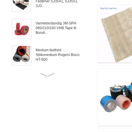
Fastener SJ3541, SJ3551,
SJ3...
Varmebestandig 3M GPH
060/110/160 VHB Tape til
Bondi...
Medium fasthed
Silikoneskum Rogers Bisco
HT-800
Rogers Bisco HT-6000 solid
silikone til pakning og...
Mica Tape Elektrisk isolering
af ledning, kabel og motor
Brugerdefineret konvertering