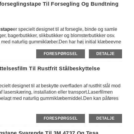
forseglingstape Til Forsegling Og Bundtning
gstape
er specielt designet til at forsegle, binde og samle
, bagerbutikker, slikbutikker og blomsterbutikker osv.
 med naturlig gummiklæber.Den har høj initial klæbeevne
på forskellige overflader, som både polære og ikke-
FORESPØRGSEL
DETALJE
oldbart og modstandsdygtig over for fugt og er også nem
de fast på polyposerne for at forhindre, at genstandene
 PVC-poseforseglingstape kan forsegle polyethylen og
lsesfilm Til Rustfrit Stålbeskyttelse
ng af grøntsager, forsegling af slik eller industrielle
genskab kan vores PVC-poseforseglingstape også bruges
ecielt designet til at beskytte overfladen af ​​rustfrit stål mod
f ​​laserskæring, installation eller transport.Laserfilmen
g belagt med naturlig gummiklæbemiddel.Den kan påføres
og andre 3D- eller vinklede overflader og giver en meget
e punkt er, efter at filmen er blevet skrællet af, skal
and til at tilpasse både middel og høj vedhæftning efter
FORESPØRGSEL
DETALJE
r hurtigt at identificere den polerede retning for
gstape Svarende Til 3M 4737 Og Tesa