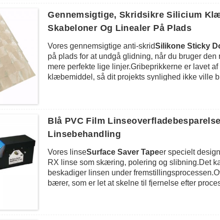
metal- og plastindustrien, maskinindustrien, glas
gennemsigtige eller andre farver som hvid, sort, b
Gennemsigtige, Skridsikre Silicium Klæ
Tykkelse er tilgængelig fra 0,2 mm til 6 mm i henh
Skabeloner Og Linealer På Plads
Vores gennemsigtige anti-skrid
Silikone Sticky D
på plads for at undgå glidning, når du bruger den
mere perfekte lige linjer.Gribeprikkerne er lavet
klæbemiddel, så dit projekts synlighed ikke vill
grebprikkerne desuden klæbes til det meste af ove
meget nemt at bruge, bare at påføre prikkerne på ba
dem af uden rester, når du ikke længere har brug 
Vi kan udstanse begge former i runde skiver eller f
Blå PVC Film Linseoverfladebesparelses
med tilpasset logo, hvert stort ark indeholder norma
Linsebehandling
forskellige anvendelse.
Vores linse
Surface Saver Tape
er specielt designe
RX linse som skæring, polering og slibning.Det kan 
beskadiger linsen under fremstillingsprocessen.O
bærer, som er let at skelne til fjernelse efter pr
for at give overlegen vedhæftning til linsen med 
trækkes ren og let af linsen efter afblokering uden
filmtape kan ikke kun påføres på linsen, men også t