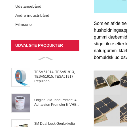
Udstansebånd
Andre industribånd
Som en af ​​de t
Filmserie
husholdningsappar
gummiklæbemiddel
stiger ikke efter
UDVALGTE PRODUKTER
naturgummi klæb
bomuldsklud osv.
TESA 51914, TESA51913,
TESA51915, TESA51917
Repulpab...
Original 3M Tape Primer 94
Adhæsion Promoter til VHB...
3M Dual Lock Genlukkelig