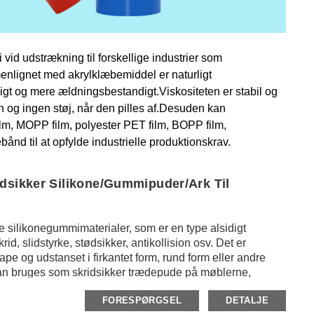
vid udstrækning til forskellige industrier som
lignet med akrylklæbemiddel er naturligt
gt og mere ældningsbestandigt.Viskositeten er stabil og
den og ingen støj, når den pilles af.Desuden kan
m, MOPP film, polyester PET film, BOPP film,
ånd til at opfylde industrielle produktionskrav.
dsikker Silikone/gummipuder/ark Til
ide silikonegummimaterialer, som er en type alsidigt
d, slidstyrke, stødsikker, antikollision osv. Det er
e og udstanset i firkantet form, rund form eller andre
 kan bruges som skridsikker trædepude på møblerne,
or at beskytte dem mod at ridse og glide.Udover det kan
FORESPØRGSEL
DETALJE
 som dæmpnings-, støddæmpnings- og antiskridfunktion i