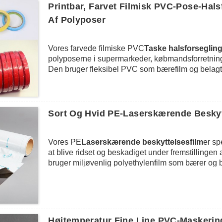
Printbar, Farvet Filmisk PVC-Pose-Hals
Af Polyposer
Vores farvede filmiske PVC
Taske halsforseglin
polyposerne i supermarkeder, købmandsforretninger
Den bruger fleksibel PVC som bærefilm og belagt
og fremragende vedhæftning, der skal overholdes 
polære overflader.Vores poseforseglingstape er h
at bruge af en poseforseglingsdispenser til at hol
inde i polyposerne bliver fugtige og rådne.Vores
Sort Og Hvid PE-Laserskærende Beskytte
andre filmposer, såsom emballage, bagværk, forsegli
deleposer osv.Med den farverige og printbare e
Vores PE
Laserskærende beskyttelsesfilm
er sp
til mærkning og farvekodning.
at blive ridset og beskadiget under fremstillingen a
bruger miljøvenlig polyethylenfilm som bærer o
spejloverflader, sandblæst eller slebet overflade 
stabil fast vedhæftning til overfladerne.Det vigtigst
overfladen forblive helt ren og uberørt.GBS er i st
kundernes krav og giver også printpile og striber fo
laserfilmen i rustfrit stål.
Højtemperatur Fine Line PVC-Maskerin