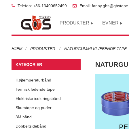
Telefon: +86-13400652499
Email: fanny.gbs@gbstape
PRODUKTER
EVNER
HJEM
PRODUKTER
NATURGUMMI KLÆBENDE TAPE
NATURGU
KATEGORIER
Højtemperaturbånd
Termisk ledende tape
Elektriske isoleringsbånd
Skumtape og puder
3M bånd
Dobbeltsidebånd