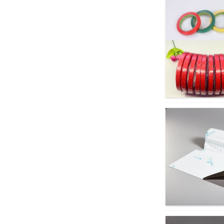
af fuld serie af skumtape
Rogers Po...
Brugerdefinerede
udstansede skridsikker
silikone/gummipuder/ark...
Gennemsigtige, skridsikre
silikone Sticky Dots & Pads
f...
Blå PVC film
linseoverfladebesparelsestape
til oftalmologisk...
Printbar farvet filmisk PVC-
pose halsforseglingstape til...