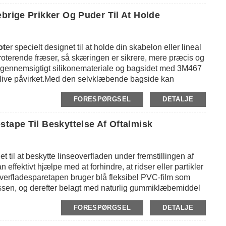
industrien og andre displayhylder.Farve kan laves
lå, rød, grøn, orange osv. som forespørgsler.
brige Prikker Og Puder Til At Holde
old til kundens applikation.
ot
er specielt designet til at holde din skabelon eller lineal
 roterende fræser, så skæringen er sikrere, mere præcis og
 af gennemsigtigt silikonemateriale og bagsidet med 3M467
e blive påvirket.Med den selvklæbende bagside kan
rfladen som stof, klud, papir og andre overflader.Det er
FORESPØRGSEL
DETALJE
gsiden af ​​dine linealer eller skabeloner og derefter rive
for dem.
irkantede stykker på et stort ark og individuelt pakke det
tape Til Beskyttelse Af Oftalmisk
lt 24 stk store prikker og 24 stk små prikker til din
t til at beskytte linseoverfladen under fremstillingen af ​​
effektivt hjælpe med at forhindre, at ridser eller partikler
verfladesparetapen bruger blå fleksibel PVC-film som
ocessen, og derefter belagt med naturlig gummiklæbemiddel
lavt drejningsmoment for at sikre nøjagtig kantning.Den kan
FORESPØRGSEL
DETALJE
 at efterlade rester eller spøgelser på linsen.Vores PVC-
il fremstilling af glas og andre optiske materialer.