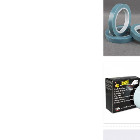
Højtemperatur Fine Line
PVC-maskeringstape
svarende til...
Sort og hvid PE
laserskærende
beskyttelsesfilm til...
Perforeret trim
maskeringsklæbende tape til
autospray...
Ikke-plettede strækfast
polypropylen apparattape...
Miljøvenlig Wave Edge
Lynlås Karton Dobbeltside
Ta...