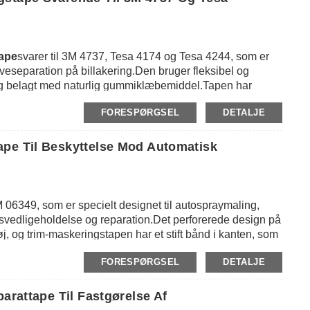
ape
svarer til 3M 4737, Tesa 4174 og Tesa 4244, som er
farveseparation på billakering.Den bruger fleksibel og
og belagt med naturlig gummiklæbemiddel.Tapen har
ghed (ca. op til 150 ℃) i 3 timer og kan let pilles af
FORESPØRGSEL
DETALJE
å meget stærk afskalningsvedhæftning og god
r ujævne overflader for at give fremragende
r autolakeringsprocesser.
ape Til Beskyttelse Mod Automatisk
3M 06349, som er specielt designet til autospraymaling,
svedligeholdelse og reparation.Det perforerede design på
j, og trim-maskeringstapen har et stift bånd i kanten, som
anter på trimmen.Denne tape gør det muligt for maling at
FORESPØRGSEL
DETALJE
den at fjerne eller udskifte listerne eller omarbejde til
arattape Til Fastgørelse Af