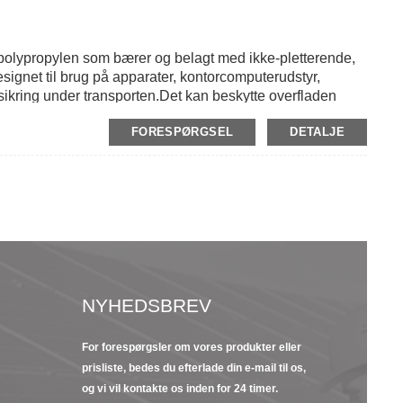
 polypropylen som bærer og belagt med ikke-pletterende,
signet til brug på apparater, kontorcomputerudstyr,
g sikring under transporten.Det kan beskytte overfladen
tyrke og lave forlængelse kan polypropylentapen
FORESPØRGSEL
DETALJE
den let pilles af uden at efterlade rester på
id, lyseblå, mørkeblå og brun.
NYHEDSBREV
For forespørgsler om vores produkter eller
23/09/22
13/09/2
prisliste, bedes du efterlade din e-mail til os,
En kort introduktion
8 funkti
og vi vil kontakte os inden for 24 timer.
af Kapton Polyimi...
isolerin