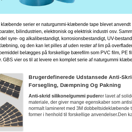
re klæbende serier er naturgummi-klæbende tape blevet anvendt i 
ater, bilindustrien, elektronisk og elektrisk industri osv.
Sammen
 syre- og alkalibestandigt, korrosionsbestandigt, UV-bestandi
 klæbning, og den kan let pilles af uden rester af lim på overfla
emiddel belægges på forskellige bærefilm som PVC film, PE fil
 GBS vier os til at levere en komplet serie af naturgummi klæbeb
Brugerdefinerede Udstansede Anti-Skri
Forsegling, Dæmpning Og Pakning
Anti-skrid silikone/gummi puder
er lavet af sol
materiale, der giver mange egenskaber som antiskri
normalt lamineret med 3M dobbeltsideklæbende tap
former i henhold til forskellige anvendelser.Den
skærmen, printeren, husholdningsapparater osv. f
silikonegummiplader eller -strimler også bruges