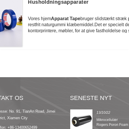
Husholdningsapparater
Vores hjem
Apparat Tape
bruger slidstærkt stræk
restfrit naturgummi klæbemiddel.Det er specielt de
kontorprintere, møbler, for at give fastholdelse o
mod ridser og beskadigede.Med den stærke træks
spænde fast og holde apparatet fast.Derudover kan 
overfladen.Her har vi fire farver til muligheder: hv
TAKT OS
SENESTE NYT
esse: No. 91, TianAn Road, Jimei
13/09/22
13/10/22
rict, Xiamen City
8 funktioner i Nomex
Mikrocellulær
isoleringspapir
Rogers Poron Foam
efon: +86-13400652499