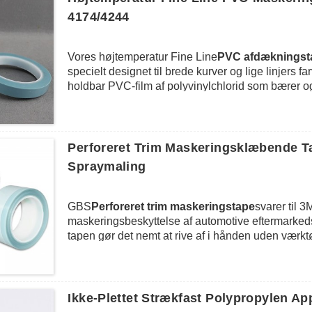
4174/4244
Vores højtemperatur Fine Line
PVC afdækningst
specielt designet til brede kurver og lige linjers 
holdbar PVC-film af polyvinylchlorid som bærer 
fremragende egenskaber med høj temperaturbestandi
uden at efterlade rester på kroppen.Den har ogs
overensstemmelse til at klæbe på både glatte elle
farvelinjeadskillelse og maskering i højtemperatu
Perforeret Trim Maskeringsklæbende T
Spraymaling
GBS
Perforeret trim maskeringstape
svarer til 
maskeringsbeskyttelse af automotive eftermarked
tapen gør det nemt at rive af i hånden uden værktø
kan løftes lidt og indsættes i de skjulte malingsk
flyde under listerne, mens de maskerer deres ydre u
malingslinjer.
Ikke-Plettet Strækfast Polypropylen App