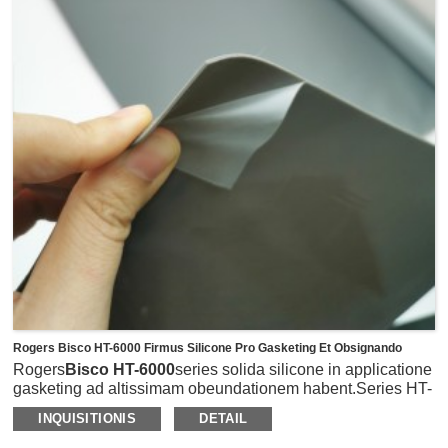
Rogers Bisco HT-6000 Firmus Silicone Pro Gasketing Et Obsignando
Rogers
Bisco HT-6000
series solida silicone in applicatione
gasketing ad altissimam obeundationem habent.Series HT-
6000 diversos gradus litoris habet A Durometer ab 10-65 ad
INQUISITIONIS
DETAIL
electionem.HT-6210 mollis est extra cum 10 litore A
Durometer, HT-6220 gradus mollis cum 20 litore A et HT-