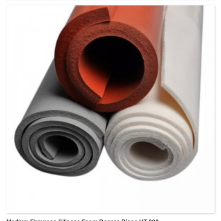
6135 stricta tolerantia solida silicone, HT-6240 est solida
silicone perspicua et HT-6360 est gradus ignes solidi
silicone.Materiae siliconis solidae pressionem gravem
(<5%) praebent, altae vires lacrimae, proprietates
IMPERVIUS et tolerantiae crassitudinis arctissimae, quae
est idealis ut munus cushionis, obsignationis, gasketing,
hiatum impletionis et impulsum effusionis, etiam ut flammae
impedimentum. variae industriae, sicut industriae
autocineticae, industriae electronicae, etc.