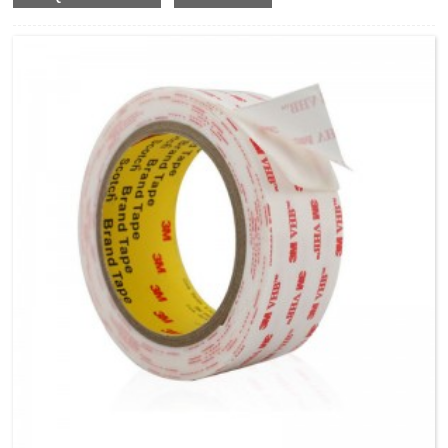
0.09in(2.3mm), sigillum perpetuum contra aquam, umorem
et alias malas condiciones creat.Cum super crassitudine
eximii crassitiei, 3M 4991 praebet taenula spumi lateralis
duplicis solidae, quae variis superficiebus adhaeret, inter
aluminium, chalybem immaculatum, galvanizatum
chalybem, composita, materias, acrylicas, polycarbonas,
ABS et lignum pictum vel signatum et concretum
finem.Solet usus est in applicationibus per varias mercatus
inter translationem, appliance, supellectile ornatis fasciolis,
electronicis, constructione, signo et ostensione et compage
industriae generalis.