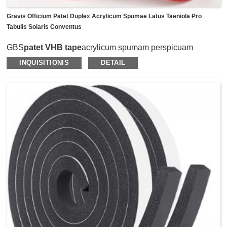
Gravis Officium Patet Duplex Acrylicum Spumae Latus Taeniola Pro
Tabulis Solaris Conventus
GBS
patet VHB tape
acrylicum spumam perspicuam
adhibet ut substrata et obductis magnis agendis acrylicis
INQUISITIONIS
DETAIL
tenaces.Crassitudo vagatur ab 0.4mm-3mm diversis
usu.Valde fortis adhaesio et bona obsignatio proprietatis
est, et invisibilis color clarus est apta applicari in domum
decoris items sicut tabulam photographicam, horologium,
hamum et alia coquina suppeditat.Solet etiam in coetui
tabulae solaris applicari ut munus perpetuum iungendi et
cingens in tabulis solaris conveniat.