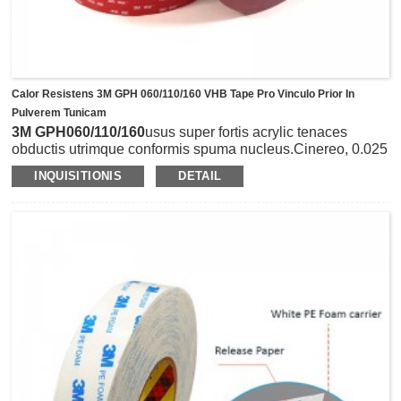
Calor Resistens 3M GPH 060/110/160 VHB Tape Pro Vinculo Prior In
Pulverem Tunicam
3M GPH060/110/160
usus super fortis acrylic tenaces
obductis utrimque conformis spuma nucleus.Cinereo, 0.025
in (0.6 mm)/ 0.045 in (1.1 mm)/0.062” (1.6 mm) incisis mori
INQUISITIONIS
DETAIL
servitiis varias latitudines vel varias formas ut rotundos vel
quadratas per petitiones cognoscendi.Optima caliditas
renitens (terminus brevis 450˚F/longus terminus 300°F)
pluma facit id specimen pro pulveris tunica seu processibus
pingendis liquidis, quae coquendo cyclum calorem
sustinent.Praeterea fieri potest alternatio claviculis, weldis
et cochleis, vel adhaesivis liquidis, et sine aliqua residuo
extracta.In specie ad bonum adhaesio metallis, vitreis et
aliis mediis ad altas materias energiae superficiei
destinatae, sicut aluminium, chalybem immaculatum,
composita, materia plastica, acrylicum, ABS, concretum,
etc.Talis ligatio virtualiter invisibilis servat superficies
planas.