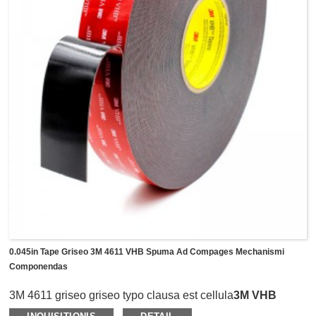
applicat.Reponere potest functiones glutinis liquidi,
claviculi, cochleae et cochleae in omnibus generibus
processus fabricandi sicut ornatum item ascendens,
cechanismum compagem compagis, autocinetum currus
conventus, fenestras et ostia institutionem ac ecclesiam
electronic LCD Propono etc.
0.045in Tape Griseo 3M 4611 VHB Spuma Ad Compages Mechanismi
Componendas
3M 4611 griseo griseo typo clausa est cellula
3M VHB
Tape
.Crassitudine 0.045in(1.1mm), valde flexibilis est et