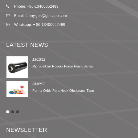
Phone: +86-13400652499
Email: fanny.gbs@gbstape.com
Whatsapp: + 86-13400652499
LATEST NEWS
13/10/22
Microcellular Rogers Poron Foam Series
28/09/22
Forma Orbis Pera Neck Obsignans Tape
NEWSLETTER