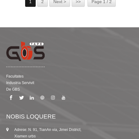
1
2
Next >
>>
Page 1 / 2
Poron cum alia materia, sicut taenia duplicata texti linita,
taenia duplicata polyester taenia, vel alia 3M taenia
duplicata obductis deinde auxilium emptoris mori in varias
figuras incisas designare ad varias applicationes occurrere.
Facultates
Industria Servivit
De GBS
NOBIS LOQUERE
Adrese: N. 91, TianAn via, Jimei District,
Xiamen urbs