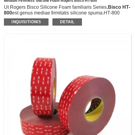
Medium Firmness Silicone Foam Rogers Bisco HT-800
Ut Rogers Bisco Silicone Foam familiaris Series,
Bisco HT-
800
est genus mediae firmitatis silicone spuma.HT-800
habet memoriam excellentem ac remissio accentus humilis
INQUISITIONIS
DETAIL
quae sustentationem minuere potest ex defectibus gasket
quae per compressionem posuit et emolliendo
fecit.Compactam cellulam structuram habet et optimam
proprietatem UV, Ozonis et resistentiae calidissimae
summae habet.Etiam effusio concussionem et vibrationem
solitudo in electronicis componentibus praebet.Laminari
potest cum 3M pressione tapetibus adhaesivis sensitivis
sicut 3M467/468MP, 3M9448A, 3M9495LE et consuetudo
in varias formas et magnitudinum secari mori potest.HT-800
spuma siliconis adhiberi potest ut gasketing et signatio,
hiatus impletio et cushioning, effusio et vibratio insolationis
incursus in variis industriis sicut electronicarum partium
conveniunt, fabricandis autocinetis et congregandis, LCD
Propono tutelam etc.