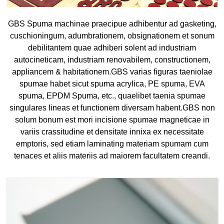
GBS Spuma machinae praecipue adhibentur ad gasketing,
cuschioningum, adumbrationem, obsignationem et sonum
debilitantem quae adhiberi solent ad industriam
autocineticam, industriam renovabilem, constructionem,
appliancem & habitationem.GBS varias figuras taeniolae
spumae habet sicut spuma acrylica, PE spuma, EVA
spuma, EPDM Spuma, etc., quaelibet taenia spumae
singulares lineas et functionem diversam habent.GBS non
solum bonum est mori incisione spumae magneticae in
variis crassitudine et densitate innixa ex necessitate
emptoris, sed etiam laminating materiam spumam cum
tenaces et aliis materiis ad maiorem facultatem creandi.