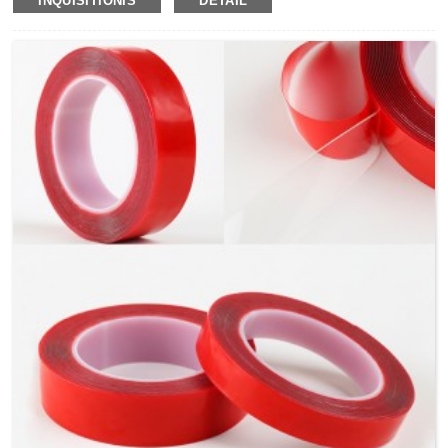
INQUISITIONIS
DETAIL
lineamenta tempestatum repugnantis et rerum
immediatarum.Alterum esse potest ad functiones glutinis
liquidi, claviculi, cochleae et cochleae in omnibus
generibus fabricandi processum mechanismum
componentium compagem, autocinetum currus conventus,
fenestras et ostia institutionem, ornamenta item
ascendentes ac domum decor figens etc.