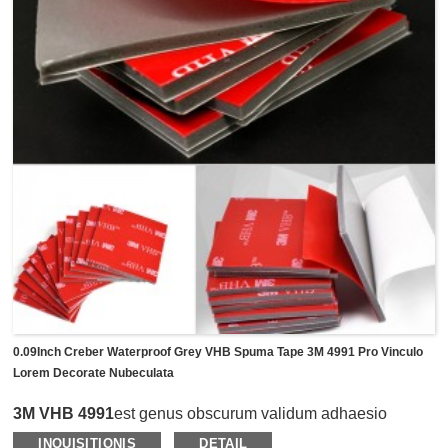
coniunctio, nameplata compages, vel alia umbratica vel
applicationes adscendentes.
0.09Inch Creber Waterproof Grey VHB Spuma Tape 3M 4991 Pro Vinculo
Lorem Decorate Nubeculata
3M VHB 4991
est genus obscurum validum adhaesio
IMPERVIUS VHB spuma taenia.Crassitudine
INQUISITIONIS
DETAIL