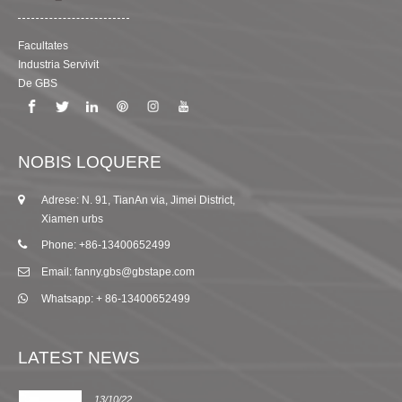
Facultates
Industria Servivit
De GBS
NOBIS LOQUERE
Adrese: N. 91, TianAn via, Jimei District,
Xiamen urbs
Phone: +86-13400652499
Email: fanny.gbs@gbstape.com
Whatsapp: + 86-13400652499
LATEST NEWS
13/10/22