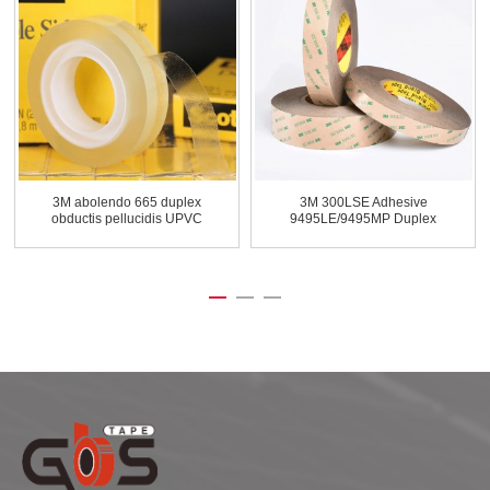
3M abolendo 665 duplex
3M 300LSE Adhesive
obductis pellucidis UPVC
9495LE/9495MP Duplex
fi...
Sided P...