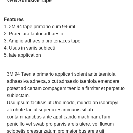
VHB Adhesive Tape
Features
1. 3M 94 tape primario cum 946ml
2. Praeclara fautor adhaesio
3. Amplio adhaesio pro tenaces tape
4. Usus in variis subiecti
5. late application
3M 94 Taenia primario applicari solent ante taeniola
adhaesiva adnexa, sicut adhaesio taeniola emendare
potest ad certam compagem taeniola firmiter et perpetuo
subiectam.
Usu ipsum facilisis ut.Uno modo, munda ab isopropyl
alcohole fac ut superficies immunis sit ab
contaminantibus ante applicando machinam.Tum
penicillo vel swab pro parvis areis utere, vel fluxum
sclopetis pressurizatum pro maioribus areis uti