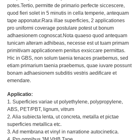
potes.Tertio, permitte de primario perfecte siccescere,
quod fieri solet in 5 minutis in cella temperie, antequam
tape apponatur.Rara illae superficies, 2 applicationes
pro uniformi coverage postulare potest ut bonum
adhaesionem cognoscat.Nota quaeso quod antequam
tunicam alteram adhibeas, necesse est ut tuam primam
primitivam applicationem penitus exsiccare permittas.
Hic in GBS, non solum taenia tenaces praebemus, sed
etiam primarium taenia praebemus, quae iuvare possunt
bonam adhaesionem subditis vestris aedificare et
emendare.
Applicatio:
1. Superficies variae ut polyethylene, polypropylene,
ABS, PET/PBT, lignum, vitrum
2. Alia subiecta lenta, ut concreta, metalla et pictae
superficies metallica etc.
3. Ad membrana et vinyl in narratione autocinetica.
4. Pro omnibus 3M VHB Tape