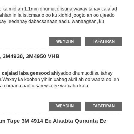
ka mid ah 1.1mm dhumucdiisuna waxay tahay cajalad
an in la isticmaalo oo ku xidhid joogto ah oo ujeedo
Waxay leedahay dabacsanaan aad u wanaagsan, ku
iska caabbinta cimilada iyo iska caabinta qoyaanka,
muddada gaaban ilaa 173 ℃ iyo heerkulka hawlgalka
rtaa hawlaha xabagta dareeraha ah, rivets, boolal iyo
WEYDIIN
TAFATIRAN
kala duwan ee habka wax soo saarka sida bonding trim
aabuurta baabuurta, daaqada iyo albaabbada rakibidda
, 3M4930, 3M4950 VHB
 cajalad laba geesood ah
iyadoo dhumucdiisu tahay
.Waxay ka kooban yihiin xabag akril ah oo waara oo leh
inta curaarta aad u sareysa ee walxaha kala
o heerkulka shaqaynta muddada dheer ilaa 93 ℃, waa
iimikada.Waxay bedeli karaan hawlaha xabagta dareeraha
iro dhammaan noocyada kala duwan ee habka wax soo
WEYDIIN
TAFATIRAN
da, xidhitaanka baabuurta baabuurta, daaqada iyo
iwm.
 Tape 3M 4914 Ee Alaabta Qurxinta Ee