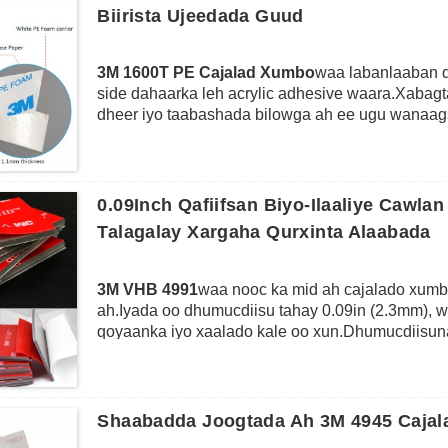
qalabka tamarta dusha sare, sida aluminium, birta 
Biirista Ujeedada Guud
shubka, iwm.Ku-xidhka noocan oo kale ah oo aan l
3M 1600T PE Cajalad Xumbo
waa labanlaaban d
side dahaarka leh acrylic adhesive waara.Xabag
dheer iyo taabashada bilowga ah ee ugu wanaags
dusha ama walxaha aan caadiga ahayn.Iyada oo
waxaa badanaa loo adeegsadaa ujeedada guud ee 
baabuurta, gooynta qurxinta isku xidhka, xidhi
dibadda ah.
0.09Inch Qafiifsan Biyo-Ilaaliye Caw
Talagalay Xargaha Qurxinta Alaabada
3M VHB 4991
waa nooc ka mid ah cajalado xumb
ah.Iyada oo dhumucdiisu tahay 0.09in (2.3mm), 
qoyaanka iyo xaalado kale oo xun.Dhumucdiisun
labajibaaran oo aad u xoog badan oo ku dheggan 
aan bir lahayn, birta galvanized, ka samaysan, bal
shaabadaysan alwaax iyo dhammaystir shub ah
kala duwan oo ay ku jiraan gaadiidka, qalabka, a
Shaabadda Joogtada Ah 3M 4945 Caja
dhismaha, calaamada iyo bandhiga iyo isku xid