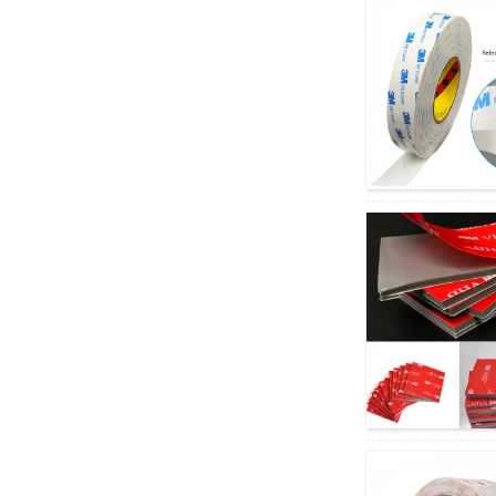
Taxanaha Buuxa ee
Cajaladda Xumbo Rogers
Po...
Silikoon-ka-caag-ka-
hortagga ah ee loo yaqaan
'Skid Pads/Washooyin'
Dhibco dhegdheg leh oo
Silikoon ah oo aan sibiq
lahayn
Baluugga Filimka PVC-ga
Lens-ka Dusha Sare ee
Cajaladda Kaydka indhaha
ee indhaha...
Midab Daabacan oo Filim ah
oo PVC Bac ah oo
Sharoobada Qoorta lagu
xidho