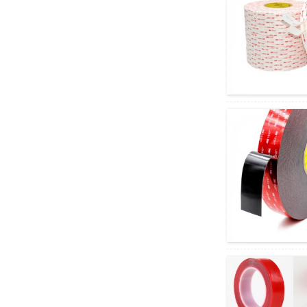
Xadhida PP Polypropylene
ololka-free Halogen-free ...