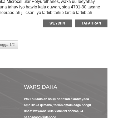
ka Microcellular Polyurethanes, waxa uu leeyahay
na tahay iyo hawlo kala duwan, sida 4701-30 taxane
aad ah jilicsan iyo tartiib tartiib tartiib tartiib ah
h ee xirfadlaha ah, GBS aad bay u xirfadda u tahay inay
WEYDIIN
TAFATIRAN
 sida sharooto labajibbaaran oo dahaarka leh, cajalad
M ah oo dahaarka leh ka dibna waxay caawisaa
a duwan si ay ula kulmaan codsiyo kala duwan.
ogga 1/2
WARSIDAHA
Wixii su'aalo ah oo ku saabsan alaabtayada
ama liiska qiimaha, fadlan emailkaaga noogu
23/09/22
13/09/2
dhaaf waxaana kula xidhiidhi doonaa 24
s
Waxoogaa Hordhac
8 sifooy
saacadood gudahood.
kooban oo Kapton
warqad