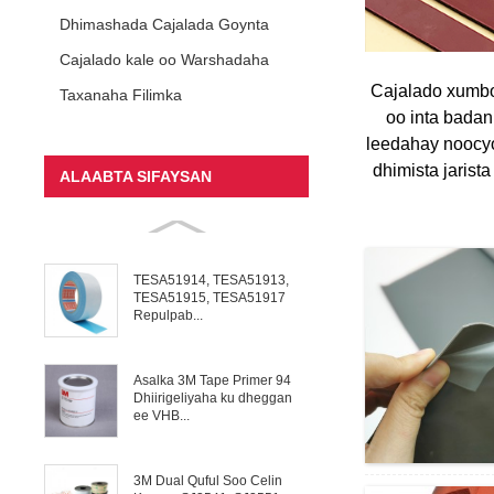
Dhimashada Cajalada Goynta
Cajalado kale oo Warshadaha
Cajalado xumbo
Taxanaha Filimka
oo inta bada
leedahay noocy
dhimista jaris
ALAABTA SIFAYSAN
TESA51914, TESA51913,
TESA51915, TESA51917
Repulpab...
Asalka 3M Tape Primer 94
Dhiirigeliyaha ku dheggan
ee VHB...
3M Dual Quful Soo Celin