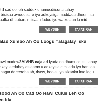
HB cad oo leh saddex dhumucdiisuna tahay
bixisaa awood sare iyo adkeysiga muddada dheer inta
maalka dhuuban, miisaan fudud iyo walxo aan la mid
in cimilada iyo dareeraha kiimikada, kulaylka sare u
WEYDIIN
TAFATIRAN
uddada dheer ilaa 93 ℃, waxa uu leeyahay waxqabadka
ad cimilada xun.Waxay bedeli kartaa hawlaha xabagta
agu guda jiro dhammaan noocyada kala duwan ee geeddi-
alad Xumbo Ah Oo Loogu Talagalay Isku
rxinta, bonding qaybaha cechanism, kulanka baabuurta
o shirka LCD Display iwm.
 cawl madow
3M VHB cajalad
.Iyada oo dhumucdiisu tahay
axay leedahay astaamo u adkaysta cimilada iyo hantida
gta dareeraha ah, rivets, boolal iyo alxanka inta lagu
ka wax soo saarka qaybaha isku xidhka, baabuur
WEYDIIN
TAFATIRAN
 madaxtooyada dhajinta iyo qurxinta guriga iwm.
esood Ah Oo Cad Oo Hawl Culus Leh Oo
eedda