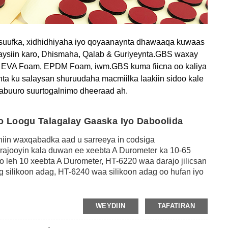
 suufka, xidhidhiyaha iyo qoyaanaynta dhawaaqa kuwaas
aysiin karo, Dhismaha, Qalab & Guriyeynta.GBS waxay
m, EVA Foam, EPDM Foam, iwm.GBS kuma fiicna oo kaliya
ta ku salaysan shuruudaha macmiilka laakiin sidoo kale
 abuuro suurtogalnimo dheeraad ah.
o Loogu Talagalay Gaaska Iyo Daboolida
ihiin waxqabadka aad u sarreeya in codsiga
ajooyin kala duwan ee xeebta A Durometer ka 10-65
 leh 10 xeebta A Durometer, HT-6220 waa darajo jilicsan
 silikoon adag, HT-6240 waa silikoon adag oo hufan iyo
ka silikooniga ah ee adag ayaa bixiya hoos u dhigista
are, guryaha aan biyuhu karin iyo dulqaadka dhumucda
a, xirida, gaasaska, buuxinta farqiga iyo nuugista
WEYDIIN
TAFATIRAN
olka warshadaha kala duwan, sida warshadaha baabuurta,