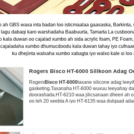
 ah GBS waxa inta badan loo isticmaalaa gaasaska, Barkinta,
n lagu dabaqi karo warshadaha Baabuurta, Tamarta La cusboon
o kala duwan oo cajalad xumbo ah sida acrylic foam, PE Foa
ta cajaladaha xumbo dhumucdoodu kala duwan tahay iyo cufnaan
ku dhejinta walxaha xumbo xabagta iyo walxo kale si loo
Rogers Bisco HT-6000 Silikoon Adag O
Rogers
Bisco HT-6000
taxane silicone adag leey
gasketing.Taxanaha HT-6000 wuxuu leeyahay dar
doorashada.HT-6210 waa jilicsanaan dheeri ah oo
oo leh 20 xeebta A iyo HT-6135 waa dulqaad adag
HT-6360 waa silikoon adag oo badbaado leh.Qalab
cadaadiska hooseeya (<5%), xoogga jeexjeexa s
aadka u adag, taas oo ku habboon shaqada barkint
naxdinta, sidoo kale xitaa sida xannibaadda ol
warshadaha elektarooniga ah, iwm.