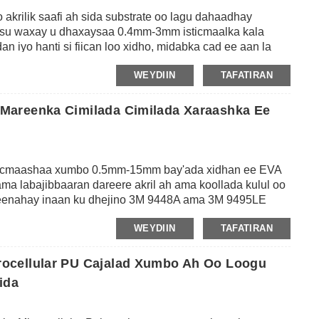
akrilik saafi ah sida substrate oo lagu dahaadhay
isu waxay u dhaxaysaa 0.4mm-3mm isticmaalka kala
iyo hanti si fiican loo xidho, midabka cad ee aan la
 alaabta guriga lagu qurxiyo sida sawir, saacad, jillaab,
WEYDIIN
TAFATIRAN
n lagu dabaqaa golaha si ay u bixiso ku biiritaan joogto
Mareenka Cimilada Cimilada Xaraashka Ee
ticmaashaa xumbo 0.5mm-15mm bay'ada xidhan ee EVA
ma labajibbaaran dareere akril ah ama koollada kulul oo
 leenahay inaan ku dhejino 3M 9448A ama 3M 9495LE
iga macmiilka.Cufnaanta sare ee EVA cajalka xumbo
WEYDIIN
TAFATIRAN
nti aan shoog lahayn, waxayna sidoo kale leedahay
ta daxalka iyo nuugista codka.Caadi ahaan waxa ay u
 ku dhejinta arjiyada kala duwan sida dahaarka albaabka
ocellular PU Cajalad Xumbo Ah Oo Loogu
a guriga, qalabka guriga ee aan shoogga lahayn.Waxa kale
ida
onigga ah ama fuulista qurxinta gudaha ama dibadda