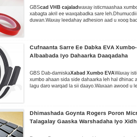
GBS
cad VHB cajalad
waxay isticmaashaa xumbo 
xabagta akril ee waxqabadka sare leh.Dhumucdi
duwan.Waxay leedahay adhesion aad u xoog badan 
arki karina wuxuu ku habboon yahay in lagu dabaqo
iyo sahayda kale ee jikada.Waxa kale oo inta bada
ah iyo hawl gal inta lagu jiro golaha cadceedda.
Cufnaanta Sarre Ee Dabka EVA Xumbo-
Albaabada Iyo Dahaarka Daaqadaha
GBS Dab-damiska
Xabad Xumbo EVA
Waxay is
xumbo ahaan sida side dahaarka leh hal dhinac a
lagu daro warqad la sii daayo.Waxaan awood u
cajalad labajibaaran oo dahaarka leh sida cods
waxay leedahay shaabad aad u wanaagsan iyo ha
caabbinta cimilada, caabbinta saliidda, caabbin
shaqeysaa sida ku biirista, buuxinta, xidhida iyo
Dhimashada Goynta Rogers Poron Micr
iyo daaqadaha, buuxinta faraqa, ilaalinta alaabt
Talagalay Gaaska Warshadaha Iyo Xidh
oo loo istcimaalaa isu imaatinka qaybta elektiro
baabuurta.