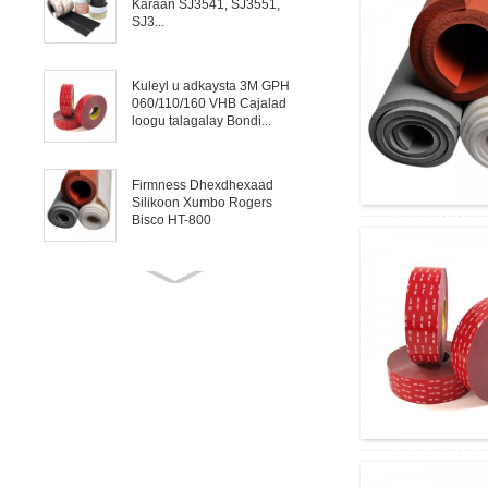
Karaan SJ3541, SJ3551,
SJ3...
Kuleyl u adkaysta 3M GPH
060/110/160 VHB Cajalad
loogu talagalay Bondi...
Firmness Dhexdhexaad
Silikoon Xumbo Rogers
Bisco HT-800
Rogers Bisco HT-6000
Silikoon adag oo loogu
talagalay gaaska ...
Mica Tape Dahaarka
Korontada ee Siliga, Cable-
ka iyo Matoorka
Isbeddelka Gaarka ah ee