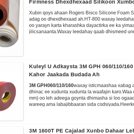
Firmness Dhexdhexaad Silikoon Xumbo
Xubin qoys ahaan Rogers Bisco Silicone Foam S
adag oo dhexdhexaad ah.HT-800 waxay leedahay 
oo yarayn karta kharashka dayactirka ee ka yima
jilicsanaanta.Waxay leedahay qaab dhismeed unu
UV, Ozone iyo iska caabin heerkul aad u sarreey
go'doominta gariir ee qaybaha elektaroonigga ah
xasaasi ah sida 3M467/468MP, 3M9448A, 3M9495L
cabbiro kala duwan.HT-800 xumbo silikoon ah wax
shaabadeynta, buuxinta farqiga iyo barkinta, nuu
Kuleyl U Adkaysta 3M GPH 060/110/160
duwan sida qaybaha elektiroonigga ah ee la isu ke
Kahor Jaakada Budada Ah
LCD-ga iwm.
3M GPH060/110/160
waxay isticmaashaa xabag a
dhinac ee xudunta xudunta la waafajin karo.Waa ca
mm) oo leh adeega goynta dhimasha si loo ogaa
wareeg ama labajibbaaran sida codsiyada.Heerku
450˚F / muddada dheer 300F) ayaa ka dhigaysa 
dareeraha ah ee mara wareegga dubista kulaylka
iyo boolal ama koollada dareeraha ah, iyo iyada
loogu talagalay ku dhejinta wanaagsan ee biraha
3M 1600T PE Cajalad Xunbo Dahaar Leh