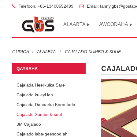
Telefoon: +86-13400652499
Email: fanny.gbs@gbsta
ALAABTA
AWOODAHA
GURIGA
ALAABTA
CAJALADO XUMBO & SUUF
CAJALAD
QAYBAHA
Cajalada Heerkulka Sare
Cajalado kuleyl leh
Cajalada Dahaarka Korontada
Cajalado Xumbo & suuf
3M Cajalado
Cajalado laba-geesood ah