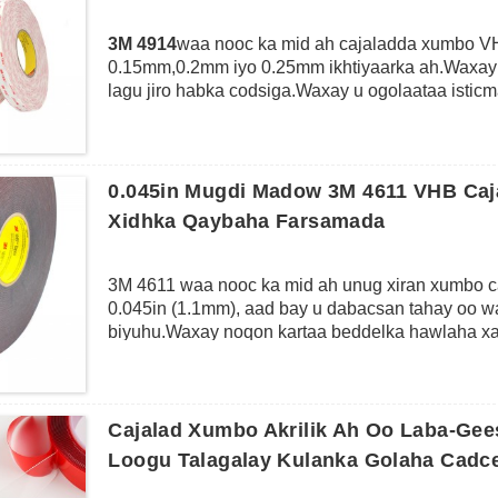
3M 4914
waa nooc ka mid ah cajaladda xumbo V
0.15mm,0.2mm iyo 0.25mm ikhtiyaarka ah.Waxay 
lagu jiro habka codsiga.Waxay u ogolaataa istic
ahayn in lagu shaqeeyo.Waxay leedahay iska caab
adkaysta ilaa 173 ℃ iyo heerkulka hawlgalka m
aad u deggan halka codsan on dibadda ama xaal
dareeraha ah, rivets, boolal iyo alxanka inta l
0.045in Mugdi Madow 3M 4611 VHB Caj
socodka wax soo saarka sida dhajinta shayga qu
Xidhka Qaybaha Farsamada
baabuurta, rakibaadda daaqada iyo albaabada iy
3M 4611 waa nooc ka mid ah unug xiran xumbo
0.045in (1.1mm), aad bay u dabacsan tahay oo w
biyuhu.Waxay noqon kartaa beddelka hawlaha xaba
guda jiro dhammaan noocyada kala duwan ee hab
ururinta, daaqada iyo albaabbada rakibo, alaabta
Cajalad Xumbo Akrilik Ah Oo Laba-Ge
Loogu Talagalay Kulanka Golaha Cadc