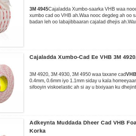
3M 4945
Cajaladda Xumbo-saarka VHB waa nooc 
xumbo cad oo VHB ah.Waa nooc degdeg ah oo sahl
badan leh oo labajibbaaran cajalad dhejis ah.
dheggan sare iyo xoog cufan oo aad u fiican.Waa 
waxay sidoo kale u adkeysan kartaa heerkulka 
muddada dheer ilaa 93 ℃.3M 4945 waxay bedeli ka
alxanka inta lagu guda jiro dhammaan noocyada 
vinyl, isku xidhka qaybaha farsamada, kulanka b
Cajaladda Xumbo-Cad Ee VHB 3M 4920
iyo alaabta qurxinta, iwm.
3M 4920, 3M 4930, 3M 4950 waa taxane cad
VHB
0.4mm, 0.6mm iyo 1.1mm siday u kala horreeyaan
sifooyin viskoelastic ah si ay u bixiyaan ku dhej
duwan.Heerkulka muddada gaaban ilaa 173 ℃ iy
iska caabin cimilada iyo caabbinta dareeraha k
ah, rivets, boolal iyo alxanka inta lagu guda j
saarka sida kulan LCD Display, qaybaha farsama
albaabbada rakibidda iyo alaabta qurxinta korka 
Adkeynta Muddada Dheer Cad VHB Foam
Korka