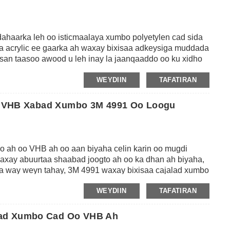
aan fiicnayn, isku-dhafka, balaastikada, acrylic, ABS,
a arki karin wuxuu ilaaliyaa oogihiisa siman.
ahaarka leh oo isticmaalaya xumbo polyetylen cad sida
ta acrylic ee gaarka ah waxay bixisaa adkeysiga muddada
an taasoo awood u leh inay la jaanqaaddo oo ku xidho
 leh astaamaha adhesion sare, 3M 1600T cajalad xumbo
WEYDIIN
TAFATIRAN
dhejinta iyo isku xidhka sida isku xidhka muraayada
taanka magacyada, ama codsiyada kale ee gudaha ama
lan VHB Xabad Xumbo 3M 4991 Oo Loogu
o ah oo VHB ah oo aan biyaha celin karin oo mugdi
waxay abuurtaa shaabad joogto ah oo ka dhan ah biyaha,
a way weyn tahay, 3M 4991 waxay bixisaa cajalad xumbo
sagxadaha kala duwan, oo ay ku jiraan aluminium, bir
WEYDIIN
TAFATIRAN
aastiig, acrylic, polycarbonate, ABS iyo rinji ama
.Caadi ahaan waxaa loo adeegsadaa codsiyada suuqyada
laabta guriga lagu qurxiyo, qalabka elektaroonigga ah,
lad Xumbo Cad Oo VHB Ah
hka guud ee warshadaha.