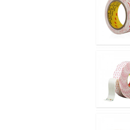
Xarigga Fiican Heerkulka
Sare ee Cajaladda
Maaskarada ee PVC oo u
dhiganta...
Black&White PE Laser
Goynta Filim ka hortag ah oo
loogu talagalay...
Daloolin Goosha
Maaskarada Xabagta ee
Toos ah
Cajaladda Alaabta
Polypropylene Tensilized ee
Aan Wasagsanayn...
Wave Edge Zipper Kartoon
Laba Dhinac Ta...