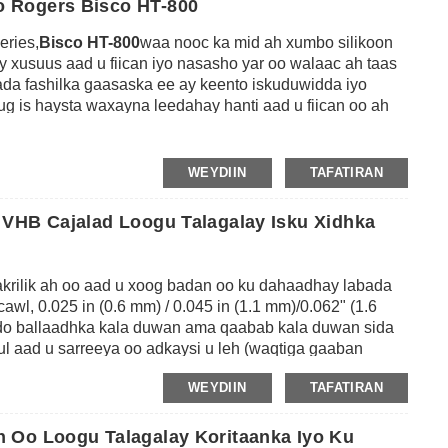
 Rogers Bisco HT-800
eries,
Bisco HT-800
waa nooc ka mid ah xumbo silikoon
xusuus aad u fiican iyo nasasho yar oo walaac ah taas
ada fashilka gaasaska ee ay keento iskuduwidda iyo
g is haysta waxayna leedahay hanti aad u fiican oo ah
a.Waxa kale oo ay bixisaa nuugista shoogga iyo
.Waxaa lagu dhejin karaa 3M cajalado dhejis ah oo
E iyo caadadii dhinta oo loo gooyay qaabab iyo
WEYDIIN
TAFATIRAN
aa loo isticmaali karaa sida gaasaska iyo
gista shoogga iyo goynta gariirka ee warshadaha kala
 VHB Cajalad Loogu Talagalay Isku Xidhka
eno, wax soo saarka baabuurta iyo isu-ururinta, ilaalinta
krilik ah oo aad u xoog badan oo ku dahaadhay labada
wl, 0.025 in (0.6 mm) / 0.045 in (1.1 mm)/0.062" (1.6
do ballaadhka kala duwan ama qaabab kala duwan sida
l aad u sarreeya oo adkaysi u leh (waqtiga gaaban
mid ku habboon jaakad budada ah ama hababka rinjiga
WEYDIIN
TAFATIRAN
.Ka sokow, waxay noqon kartaa beddelka rivets, alxanka
 oo aan wax hadhaaga ah marka la diiray.Waxaa si gaar ah
, dhalooyinka iyo kuwa kale ee dhexdhexaadka ah ilaa
 Oo Loogu Talagalay Koritaanka Iyo Ku