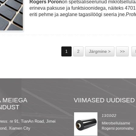
Rogers Poron
on spetsialiseerunud mikrotsellula
erineva paksuse ja funktsioonidega, näiteks 47
eriti pehme ja aeglane tagasilöögi seeria jne.P
lamineerida Poroni muu materjaliga, nagu topeltka
topeltkattega teip, seejärel aidata kliendil lõigat
rakendustele.
1
2
Järgmine >
>>
 MEIEGA
VIIMASED UUDISED
NDUST
13/09/22
13/10/22
ress: nr 91, TianAn Road, Jimei
8 Nomexi
Mikrotsellulaarne
rkond, Xiamen City
isolatsioonipaberi
Rogersi poronvahu
omadused
sari