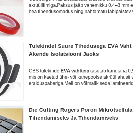
akrüülliimiga.Paksus jääb vahemikku 0,4–3 mm er
hea tihendusomadus ning nähtamatu läbipaistev
pildiraam, kell, konks ja muud köögitarbed.Taval
tagada päikesepaneelide kokkupanemise ajal püsi
Tulekindel Suure Tihedusega EVA Vaht 
Akende Isolatsiooni Jaoks
GBS tulekindel
EVA vahtteip
kasutab kandjana 0,
mis on kaetud ühe- või kahepoolse akrüüllahusti
eralduspaberiga.Meil on võimalik seda lamineeri
vastavalt kliendi soovile.Suure tihedusega EVA va
omadus ning sellel on ka ilmastikukindlus, õlikind
toimib see ühendamise, täitmise, tihendamise ja 
akende isolatsioon, tühimike täitmine, mööbli ka
Die Cutting Rogers Poron Mikrotsellul
elektroonikakomponentide või autode sise- või vä
Tihendamiseks Ja Tihendamiseks