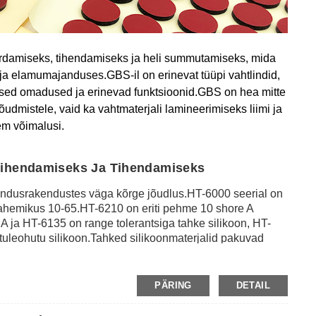
erdamiseks, tihendamiseks ja heli summutamiseks, mida
 ja elamumajanduses.GBS-il on erinevat tüüpi vahtlindid,
adsed omadused ja erinevad funktsioonid.GBS on hea mitte
nõudmistele, vaid ka vahtmaterjali lamineerimiseks liimi ja
em võimalusi.
Tihendamiseks Ja Tihendamiseks
ihendusrakendustes väga kõrge jõudlus.HT-6000 seerial on
 vahemikus 10-65.HT-6210 on eriti pehme 10 shore A
 ja HT-6135 on range tolerantsiga tahke silikoon, HT-
 tuleohutu silikoon.Tahked silikoonmaterjalid pakuvad
evust, veekindlaid omadusi ja äärmiselt kitsaid paksuse
mise, tihenduse, tühimike täitmise ja löökide summutamise
ugused tööstusharud, nagu autotööstus,
PÄRING
DETAIL