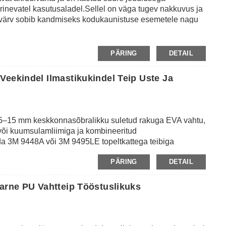
inevatel kasutusaladel.Sellel on väga tugev nakkuvus ja
 värv sobib kandmiseks kodukaunistuse esemetele nagu
iselt rakendatakse seda ka päikesepaneelide koostule, et
v ühendus- ja kinnitusfunktsioon.
PÄRING
DETAIL
Veekindel Ilmastikukindel Teip Uste Ja
5–15 mm keskkonnasõbralikku suletud rakuga EVA vahtu,
 või kuumsulamliimiga ja kombineeritud
da 3M 9448A või 3M 9495LE topeltkattega teibiga
htlindil on suurepärane tihendus- ja põrutuskindel
PÄRING
DETAIL
lus, korrosioonikindlus ja heli neeldumine.Tavaliselt
paigaldamisena erinevatele rakendustele, nagu uste ja
itse, kodumasinate põrutuskindel.Seda kasutatakse ka
aarne PU Vahtteip Tööstuslikuks
liskülje dekoratiivseks paigaldamiseks.