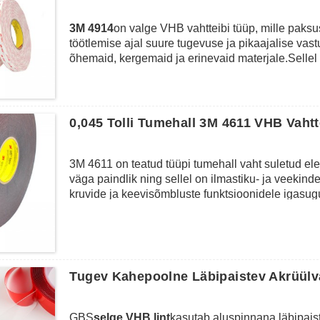
3M 4914
on valge VHB vahtteibi tüüp, mille pak
töötlemise ajal suure tugevuse ja pikaajalise v
õhemaid, kergemaid ja erinevaid materjale.Sellel 
temperatuuritaluvus kuni 173 ℃ ja pikaajaline töö
välistingimustes või halbade ilmastikutingimuste k
keevisõmbluste funktsioone igasuguste tootmispr
tsehhanismi komponentide ühendamine, autode k
0,045 Tolli Tumehall 3M 4611 VHB Vah
elektrooniline LCD-ekraan jne.
3M 4611 on teatud tüüpi tumehall vaht suletud el
väga paindlik ning sellel on ilmastiku- ja veekinde
kruvide ja keevisõmbluste funktsioonidele igas
ühendamisel, autode kokkupanemisel, akende ja u
kodukaunistuse kinnitamisel jne.
Tugev Kahepoolne Läbipaistev Akrüülv
GBS
selge VHB lint
kasutab aluspinnana läbipais