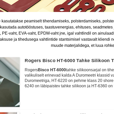
 kasutatakse peamiselt tihendamiseks, polsterdamiseks, polst
t kasutada autotööstuses, taastuvenergias, ehituses, seadmetes
, PE-vaht, EVA-vaht, EPDM-vaht jne, igal vahtlindil on ainula
paksuse ja tihedusega vahtlintide stantsimisel vastavalt kliendi 
muude materjalidega, et luua rohk
Rogers Bisco HT-6000 Tahke Silikoon 
Rogers
Bisco HT-6000
tahke silikoonsarjal on t
valikuliselt erinevad kalda A Duromeetri klassid
Duromeetriga, HT-6220 on pehme klass 20 shore A
6240 on läbipaistev tahke silikoon ja HT-6360 on
madalat survetugevust (<5%), kõrget rebenemistug
tolerantse, mis on ideaalne polsterduse, tihenda
funktsioonina, samuti isegi leegitõkkena. mitmes
elektroonikatööstus jne.