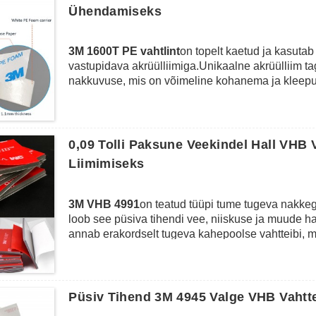
Ühendamiseks
3M 1600T PE vahtlint
on topelt kaetud ja kasuta
vastupidava akrüülliimiga.Unikaalne akrüülliim t
nakkuvuse, mis on võimeline kohanema ja kleep
suurele nakkuvusele kasutatakse 3M 1600T vahttei
näiteks autopeeglite liimimiseks, dekoratiivliis
sise- või välistingimustes paigaldamiseks.
0,09 Tolli Paksune Veekindel Hall VHB
Liimimiseks
3M VHB 4991
on teatud tüüpi tume tugeva nakkeg
loob see püsiva tihendi vee, niiskuse ja muude
annab erakordselt tugeva kahepoolse vahtteibi, m
alumiiniumile, roostevabale terasele, tsingitud ter
polükarbonaadile, ABS-le ning värvitud või tihen
tavaliselt mitmesugustel turgudel, sealhulgas tr
elektroonikas, ehituses, siltides ja väljapanekutes
Püsiv Tihend 3M 4945 Valge VHB Vahtte