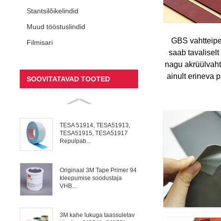
Stantsilõikelindid
Muud tööstuslindid
GBS vahtteipe
Filmisari
saab tavalisel
nagu akrüülvaht
ainult erineva 
SOOVITATAVAD TOOTED
TESA 51914, TESA51913,
TESA51915, TESA51917
Repulpab...
Originaal 3M Tape Primer 94
kleepumise soodustaja
VHB...
3M kahe lukuga taassuletav