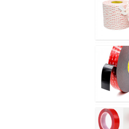
Halogeenivaba
leegiaeglustav
polüpropüleenist PP leht ...