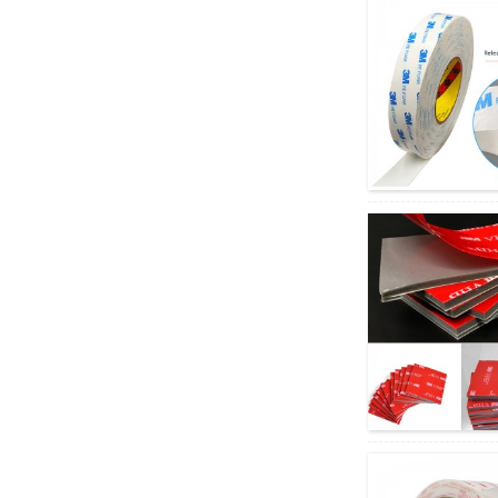
kohandatud teisendamine
Rogers Po...
Kohandatud survelõikega
libisemisvastased
silikoon-/kummipadjad/lehed...
Läbipaistvad
libisemiskindlad silikoonist
kleepuvad täpid ja padjad...
Sinine PVC-kilega objektiivi
pinnasäästlik teip
oftalmoloogilistele...
Prinditav värviline kile PVC
koti kaela tihenduslint ...