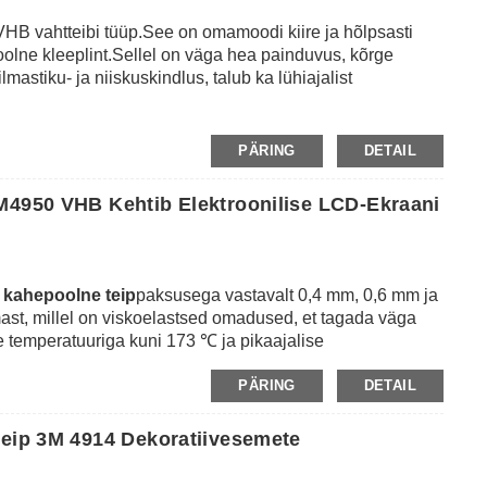
HB vahtteibi tüüp.See on omamoodi kiire ja hõlpsasti
oolne kleeplint.Sellel on väga hea painduvus, kõrge
stiku- ja niiskuskindlus, talub ka lühiajalist
atuuri kuni 93 ℃.3M 4945 võib asendada vedela liimi,
asuguste tootmisprotsesside ajal, nagu vinüülliistude
autode kokkupanek, akende ja uste paigaldamine ning
PÄRING
DETAIL
M4950 VHB Kehtib Elektroonilise LCD-Ekraani
kahepoolne teip
paksusega vastavalt 0,4 mm, 0,6 mm ja
st, millel on viskoelastsed omadused, et tagada väga
 temperatuuriga kuni 173 ℃ ja pikaajalise
dlad ja vastupidavad keemilistele lahustitele.Need
PÄRING
DETAIL
a keevisõmbluste funktsioone igasuguste
CD-ekraan, mehhanismi komponentide ühendamine, autode
ekoratiivesemete paigaldamine jne.
teip 3M 4914 Dekoratiivesemete