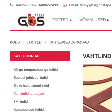
Telefon: +86-13400652499
Email: fanny.gbs@gbstape
TOOTED
VÕIMALUSED
KODU
TOOTED
VAHTLINDID JA PADJAD
VAHTLIND
KATEGOORIAD
Kõrge temperatuuriga teibid
Soojust juhtivad lindid
Elektriisolatsioonilindid
Vahtlindid ja padjad
3M lindid
Kahepoolsed teibid