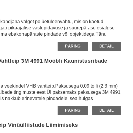
b kandjana valget polüetüleenvahtu, mis on kaetud
agab pikaajalise vastupidavuse ja suurepärase esialgse
uma ebakorrapäraste pindade või objektidega.Tänu
pi tavaliselt üldiseks paigaldamiseks ja liimimiseks,
PÄRING
DETAIL
tude ühendamiseks, nimesiltide ühendamiseks või muudeks
 Vahtteip 3M 4991 Mööbli Kaunistusribade
a veekindel VHB vahtteip.Paksusega 0,09 tolli (2,3 mm)
 halbade tingimuste eest.Ülipaksemaks paksusega 3M 4991
is nakkub erinevatele pindadele, sealhulgas
asele, komposiitmaterjalidele, plastidele, akrüülile,
PÄRING
DETAIL
datud puidu- ja betoonviimistlusele.Seda kasutatakse
anspordis, seadmetes, mööbli kaunistamiseks,
 ning üldises tööstuslikus liimimises.
ip Vinüülliistude Liimimiseks