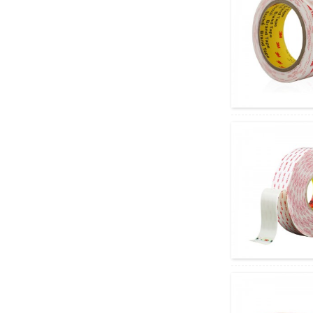
Kõrge temperatuuriga peene
joonega PVC maalriteip, mis
vastab...
Must-valge PE
laserlõikamise kaitsekile...
Perforeeritud trimmiga
maskeeriv kleeplint
automaatseks
pihustamiseks...
Värvivaba pingutatud
polüpropüleenist kleeplint...
Environmental Wave Edge
Tõmblukk Karp Kahepoolne
Ta...