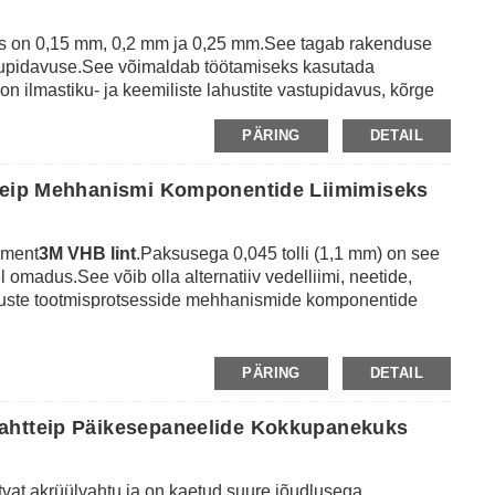
sus on 0,15 mm, 0,2 mm ja 0,25 mm.See tagab rakenduse
astupidavuse.See võimaldab töötamiseks kasutada
on ilmastiku- ja keemiliste lahustite vastupidavus, kõrge
temperatuur kuni 93 ℃, sellel on väga stabiilne jõudlus
PÄRING
DETAIL
orral.See võib asendada vedela liimi, neetide, kruvide ja
otsesside ajal, nagu dekoratiivesemete paigaldamine,
okkupanek, akende ja uste paigaldamine ning
tteip Mehhanismi Komponentide Liimimiseks
ement
3M VHB lint
.Paksusega 0,045 tolli (1,1 mm) on see
l omadus.See võib olla alternatiiv vedelliimi, neetide,
uguste tootmisprotsesside mehhanismide komponentide
ste paigaldamisel, dekoratiivesemete paigaldamisel ja
PÄRING
DETAIL
ahtteip Päikesepaneelide Kokkupanekuks
tvat akrüülvahtu ja on kaetud suure jõudlusega