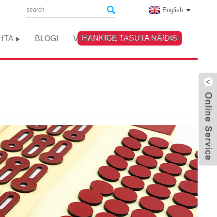
English
HANKIGE TASUTA NÄIDIS
OHTA
BLOGI
VÕTKE ÜHENDUST GBS-IGA