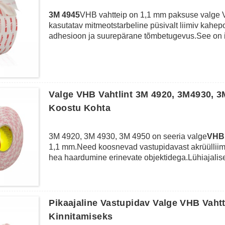
3M 4945
VHB vahtteip on 1,1 mm paksuse valge V
kasutatav mitmeotstarbeline püsivalt liimiv kahep
adhesioon ja suurepärane tõmbetugevus.See on ilma
temperatuuri kuni 173 ℃ ja pikaajalist töötemper
neetide, kruvide ja keevisõmbluste funktsioone ig
liimimine, mehhanismi komponentide liimimine, 
dekoratiivesemete paigaldamine jne.
Valge VHB Vahtlint 3M 4920, 3M4930, 3
Koostu Kohta
3M 4920, 3M 4930, 3M 4950 on seeria valge
VHB 
1,1 mm.Need koosnevad vastupidavast akrüülliima
hea haardumine erinevate objektidega.Lühiajalise
töötemperatuuriga kuni 93 ℃ on need ilmastikukin
võivad asendada vedela liimi, neetide, kruvide j
tootmisprotsesside ajal, nagu elektrooniline L
kokkupanek, akende ja uste paigaldamine ning d
Pikaajaline Vastupidav Valge VHB Vaht
Kinnitamiseks