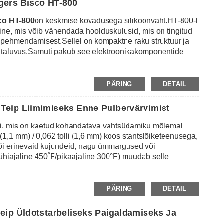
gers Bisco HT-800
co HT-800
on keskmise kõvadusega silikoonvaht.HT-800-l
ne, mis võib vähendada hoolduskulusid, mis on tingitud
ja pehmendamisest.Sellel on kompaktne raku struktuur ja
ritaluvus.Samuti pakub see elektroonikakomponentide
saab lamineerida 3M survetundlike kleeplintidega, nagu
d stantsiga, mis on lõigatud erineva kuju ja
hendamiseks ja tihendamiseks, tühimike täitmiseks ja
PÄRING
DETAIL
siooni insolatsiooniks erinevates tööstusharudes, nagu
otmine ja kokkupanek, LCD-ekraani kaitse jne.
eip Liimimiseks Enne Pulbervärvimist
imi, mis on kaetud kohandatava vahtsüdamiku mõlemal
li (1,1 mm) / 0,062 tolli (1,6 mm) koos stantslõiketeenusega,
i või erinevaid kujundeid, nagu ümmargused või
ühiajaline 450˚F/pikaajaline 300°F) muudab selle
side jaoks, mis läbivad kuumküpsetustsükli.Peale selle
le ja kruvidele või vedelatele liimidele ning ilma jääkideta
nakkuvuse tagamiseks metallide, klaasi ja muude
PÄRING
DETAIL
, nagu alumiinium, roostevaba teras, komposiidid, plast,
matu kinnitus hoiab pinnad siledana.
eip Üldotstarbeliseks Paigaldamiseks Ja