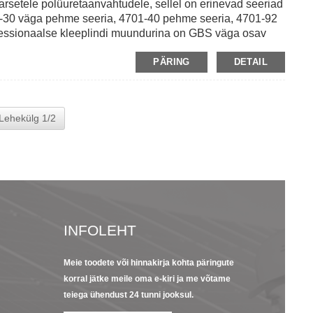
arsetele polüuretaanvahtudele, sellel on erinevad seeriad
01-30 väga pehme seeria, 4701-40 pehme seeria, 4701-92
rofessionaalse kleeplindi muundurina on GBS väga osav
ttega kleeplint, topeltkattega polüesterteip või muu 3M
PÄRING
DETAIL
a erineva kujuga kujundust, et see vastaks erinevatele
Lehekülg 1/2
INFOLEHT
Meie toodete või hinnakirja kohta päringute
23/09/22
13/09/2
korral jätke meile oma e-kiri ja me võtame
Kapton Polyimi
8 Nomex
teiega ühendust 24 tunni jooksul.
lühitutvustus...
isolatsi
omadus