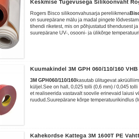
Keskmise Tugevusega Silikoonvaht Ro
Rogers Bisco silikoonvahusarja pereliikmena
Bis
on suurepärane mälu ja madal pingete lõdvestami
tihendi riketest, mis on põhjustatud tihendusest 
suurepärane UV-, osooni- ja ülikõrge temperatuu
löögisummutust ja vibratsiooniisolatsiooni.Seda 
3M467/468MP, 3M9448A, 3M9495LE, ning kohandatu
suurusega.HT-800 silikoonvahtu saab kasutada ti
polsterdamiseks, löökide summutamiseks ja vibrat
elektroonikakomponentide kokkupanek, autode to
Kuumakindel 3M GPH 060/110/160 VHB T
3M GPH060/110/160
kasutab ülitugevat akrüülli
küljel.See on hall, 0,025 tolli (0,6 mm) / 0,045 tol
et realiseerida vastavalt soovile erinevaid laius
ruudud.Suurepärane kõrge temperatuurikindlus (l
ideaalseks pulbervärvi- või vedelvärvimisprotses
võib see olla alternatiiv neetidele, keevisõmbluste
mahakoorimisel.See on spetsiaalselt loodud hea 
keskmise kuni kõrge pinnaenergiaga materjalidega
akrüül, ABS, betoon jne.Selline praktiliselt nähta
Kahekordse Kattega 3M 1600T PE Vahtt