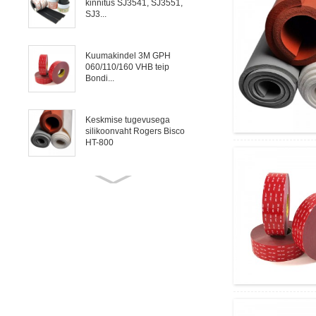
kinnitus SJ3541, SJ3551,
SJ3...
Kuumakindel 3M GPH
060/110/160 VHB teip
Bondi...
Keskmise tugevusega
silikoonvaht Rogers Bisco
HT-800
Rogers Bisco HT-6000 tahke
silikoon tihendamiseks ja...
Vilgukivist lint Traadi, kaabli
ja mootori elektriisolatsioon
Vahtlindi täisseeria