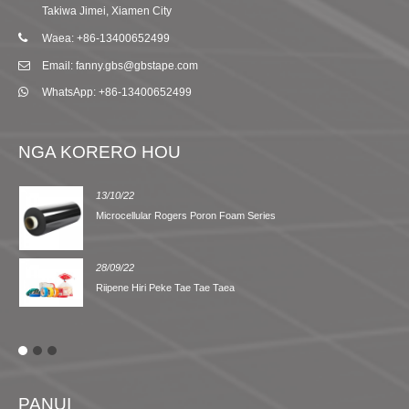
Takiwa Jimei, Xiamen City
Waea: +86-13400652499
Email: fanny.gbs@gbstape.com
WhatsApp: +86-13400652499
NGA KORERO HOU
13/10/22
Microcellular Rogers Poron Foam Series
28/09/22
Riipene Hiri Peke Tae Tae Taea
PANUI