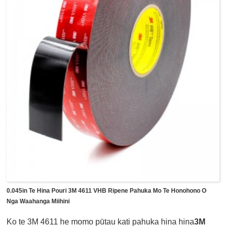
wa e pa ana ki waho, ki te kino ranei o te rangi.Ka taea e ia
te whakakapi i nga mahi o te kapia wai, rivets, wiri me nga
weld i roto i nga momo mahi whakangao penei i te
whakapuru taonga whakapaipai, te honohono o nga
waahanga cechanism, te huihuinga motuka motuka, te
whakaurunga matapihi me nga tatau me te huihuinga
Whakaaturanga LCD hiko etc.
0.045in Te Hina Pouri 3M 4611 VHB Ripene Pahuka Mo Te Honohono O
Nga Waahanga Miihini
Ko te 3M 4611 he momo pūtau kati pahuka hina hina
3M