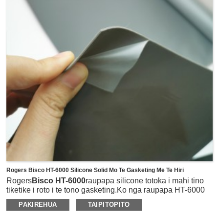
Rogers Bisco HT-6000 Silicone Solid Mo Te Gasketing Me Te Hiri
Rogers
Bisco HT-6000
raupapa silicone totoka i mahi tino
tiketike i roto i te tono gasketing.Ko nga raupapa HT-6000
he rereke nga tohu o te takutai A Durometer mai i te 10-65
PAKIREHUA
TAIPITOPITO
hei whiriwhiri.Ko te HT-6210 he ngawari ake me te 10
takutai A Durometer, HT-6220 he karaehe ngawari me te 20