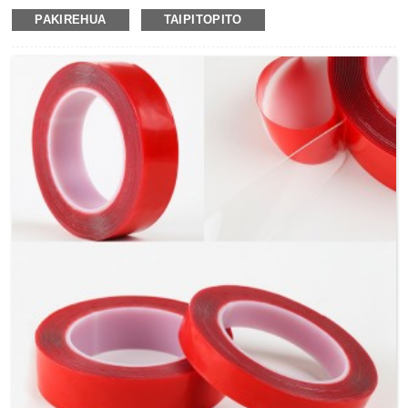
VHB Ripene
.Ma te matotoru o te 0.045in(1.1mm), he tino
PAKIREHUA
TAIPITOPITO
ngawari me nga ahuatanga me nga taonga huarere me te
parewai.Ka taea te rereke ki nga mahi o te kapia wai, rivets,
wiri me te weld i roto i nga momo hangahanga katoa o nga
waahanga hangahanga, te huihuinga motuka motuka, te
whakaurunga matapihi me nga tatau, nga taonga
whakapaipai me te whakatikatika i te kaainga me era atu.