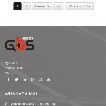
atu,.Ka rite ki te kaitahuri riipene whakapiri ngaio, he tino
1
2
Panuku >
>>
Whārangi 1 / 2
mohio a GBS ki te whakakikorua i a Poron me etahi atu
mea penei i te riipene kiko whakakikorua rua, te riipene
polyester whakakikorua rua, me etahi atu riipene
whakakikorua 3M ka awhina i te mate o te kaihoko ki te
tapahi ki te hoahoa ahua rereke hei whakatutuki i nga
momo tono.
Nga kaha
Ahumahi Mahi
Mo GBS
WHAKAPĀ MAI
Wāhi noho: Nama 91, TianAn Road,