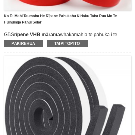
Ko Te Mahi Taumaha He Rīpene Pahukahu Kiriaku Taha Rua Mo Te
Huihuinga Panui Solar
GBS
rīpene VHB mārama
whakamahia te pahuka i te
kiriaku marama hei tïpako me te pani ki te whakapiri kiriaku
PAKIREHUA
TAIPITOPITO
mahi teitei.Ko te matotoru mai i te 0.4mm-3mm mo nga
whakamahinga rereke.He tino kaha te piri me te taonga hiri
pai, a ko te tae maamaa e kore e kitea he pai ki te tono ki
nga taonga whakapaipai kaainga penei i te anga
whakaahua, te karaka, te matau, me etahi atu taputapu
kihini.I te nuinga o te wa ka tonohia ki runga i te huihuinga
mo te panui solar ki te whakarato i tetahi mahi hono me te
mahi piripono i te wa o te huihuinga panui solar.