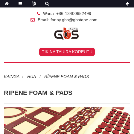
Waea: +86-13400652499
Email: fanny.gbs@gbstape.com
TIKINA TAUIRA KOREUTU
KAINGA
HUA
RĪPENE FOAM & PADS
RĪPENE FOAM & PADS