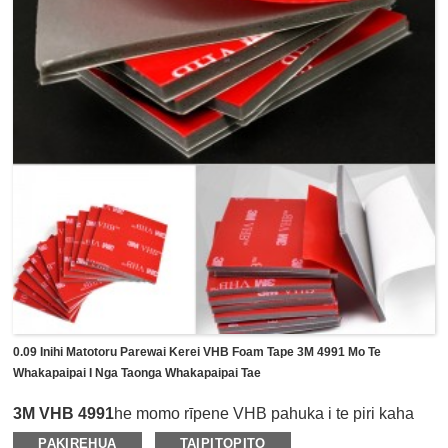
kuti whakapaipai, te hono papa ingoa, me etahi atu tono
whakaurunga o roto, o waho ranei.
0.09 Inihi Matotoru Parewai Kerei VHB Foam Tape 3M 4991 Mo Te
Whakapaipai I Nga Taonga Whakapaipai Tae
3M VHB 4991
he momo rīpene VHB pahuka i te piri kaha
pouri.Ma te matotoru o te 0.09in(2.3mm), ka hanga he hiri
PAKIREHUA
TAIPITOPITO