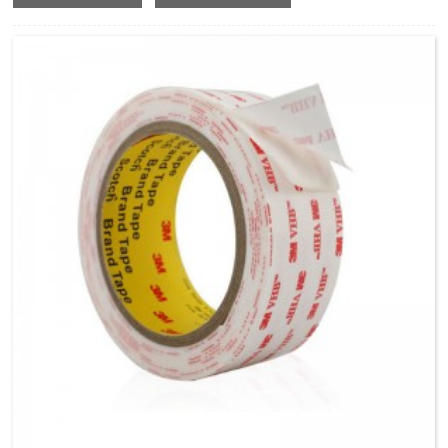
pumau ki te wai, makuku me etahi atu tikanga kino.Na te
tino matotoru o te matotoru, 3M 4991 e whakarato ana i te
riipene pahuka i te taha rua tino kaha e piri ana ki nga
momo papanga, tae atu ki te konumohe, te kowiri tira, te
rino piauau, te hiato, te kirihou, te kiriaku, te polycarbonate,
te ABS me te peita, te rakau hiri me te raima raima.I te
nuinga o te wa ka whakamahia i roto i nga tono puta noa i
nga momo maakete tae atu ki te kawe waka, taputapu, takai
whakapaipai taonga, hikohiko, hangahanga, tohu me te
whakaatu me te hononga ahumahi whanui.