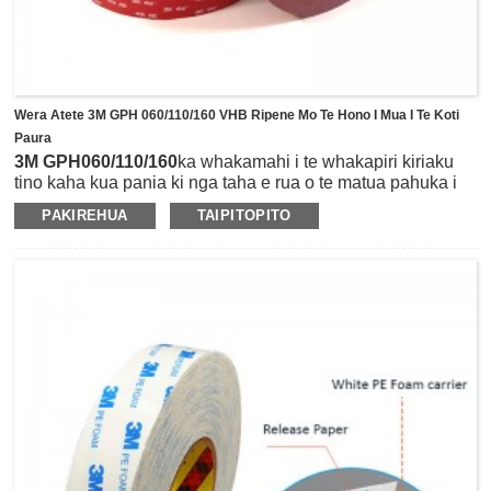
Wera Atete 3M GPH 060/110/160 VHB Ripene Mo Te Hono I Mua I Te Koti
Paura
3M GPH060/110/160
ka whakamahi i te whakapiri kiriaku
tino kaha kua pania ki nga taha e rua o te matua pahuka i
rite.He hina, 0.025 in (0.6 mm)/ 0.045 in (1.1 mm)/0.062”
PAKIREHUA
TAIPITOPITO
(1.6 mm) me te ratonga tapahi mate ki te mohio ki nga
whanui whanui me nga ahua rereke penei i te porowhita,
tapawha ranei i runga i nga tono.He pai te ahua o te atete ki
te pāmahana teitei (he wa poto 450˚F/waa roa 300°F) he
pai mo te koti paura, he peita wai ranei e pa ana ki te
huringa tunu wera.I tua atu, ka taea e ia te rereke ki nga
rivets, weld me nga wiri, nga piripiri wai ranei, me te kore
he toenga ka tihorea.He mea hangaia mo te pai o te piri ki
nga konganuku, te karaihe me etahi atu reo ki nga rauemi
hiko mata teitei, penei i te konumohe, te kowiri tira, te hiato,
te kirihou, te kiriaku, te ABS, te raima, me era atu.Ka noho
maeneene nga mata o te mata.