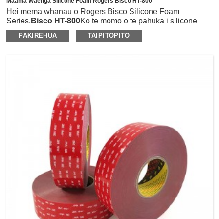
Maama Waenga Silicone Foam Rogers Bisco HT-800
Hei mema whanau o Rogers Bisco Silicone Foam
Series,
Bisco HT-800
Ko te momo o te pahuka i silicone
pūmau reo.He pai te mahara a HT-800 me te iti o te
PAKIREHUA
TAIPITOPITO
whakangā o te ahotea ka taea te whakaiti i nga utu tiaki mai
i nga ngoikoretanga o te peeke i puta mai i te huinga kokopi
me te ngawari.He hanganga pūtau kiato me te rawa pai o
UV, Ozone me tino tiketike pāmahana ātete.Ka tukuna ano
e ia te urunga ohorere me te wehenga wiri i roto i nga
waahanga hiko.Ka taea te whakakikoruatia ki te 3M
pehanga riipene whakapiri tairongo penei i te
3M467/468MP, 3M9448A, 3M9495LE me te tapahi mate
ritenga ki nga momo ahua me nga rahi.HT-800 silicone
pahuka i taea te whakamahi hei gasketing me te hiri,
whakakī āputa me cushioning, ru absorption me te wiri
insolation i roto i te momo ahumahi rite te hikohiko te
huihui, hanga automotive me te huihui, tiaki LCD Whakaatu
etc.