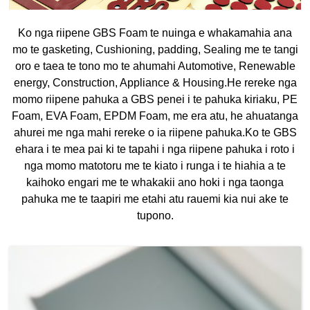
Ko nga riipene GBS Foam te nuinga e whakamahia ana
mo te gasketing, Cushioning, padding, Sealing me te tangi
oro e taea te tono mo te ahumahi Automotive, Renewable
energy, Construction, Appliance & Housing.He rereke nga
momo riipene pahuka a GBS penei i te pahuka kiriaku, PE
Foam, EVA Foam, EPDM Foam, me era atu, he ahuatanga
ahurei me nga mahi rereke o ia riipene pahuka.Ko te GBS
ehara i te mea pai ki te tapahi i nga riipene pahuka i roto i
nga momo matotoru me te kiato i runga i te hiahia a te
kaihoko engari me te whakakii ano hoki i nga taonga
pahuka me te taapiri me etahi atu rauemi kia nui ake te
tupono.