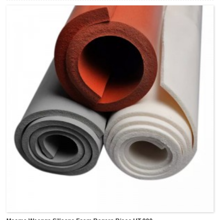
takutai A me te HT-6135 he silicone totoka te manawanui,
HT-6240 he silicone totoka maramara me te HT-6360 he
silicone totoka mo te ahi.Ko nga rauemi silicone totoka e
whakarato ana i te huinga iti (<5%), te kaha o te roimata,
nga taonga parewai me te tino pai o te paanui, he mea pai
hei mahi mo te urunga, te hiri, te whakakii, te whakakii i te
aputa me te ruuma o te ru, me te arai mura ki roto. nga
momo ahumahi, penei i te umanga miihini, te umanga hiko,
aha atu.