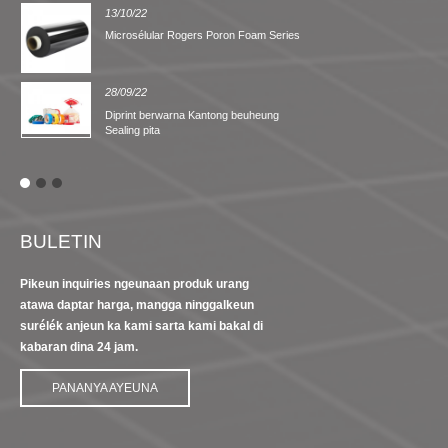
13/10/22
Microsélular Rogers Poron Foam Series
28/09/22
Diprint berwarna Kantong beuheung
Sealing pita
BULETIN
Pikeun inquiries ngeunaan produk urang
atawa daptar harga, mangga ninggalkeun
surélék anjeun ka kami sarta kami bakal di
kabaran dina 24 jam.
PANANYA AYEUNA