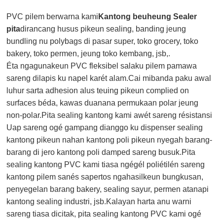
PVC pilem berwarna kami
Kantong beuheung Sealer
pita
dirancang husus pikeun sealing, banding jeung
bundling nu polybags di pasar super, toko grocery, toko
bakery, toko permen, jeung toko kembang, jsb,.
Éta ngagunakeun PVC fleksibel salaku pilem pamawa
sareng dilapis ku napel karét alam.Cai mibanda paku awal
luhur sarta adhesion alus teuing pikeun complied on
surfaces béda, kawas duanana permukaan polar jeung
non-polar.Pita sealing kantong kami awét sareng résistansi
Uap sareng ogé gampang dianggo ku dispenser sealing
kantong pikeun nahan kantong poli pikeun nyegah barang-
barang di jero kantong poli damped sareng busuk.Pita
sealing kantong PVC kami tiasa ngégél poliétilén sareng
kantong pilem sanés sapertos ngahasilkeun bungkusan,
penyegelan barang bakery, sealing sayur, permen atanapi
kantong sealing industri, jsb.Kalayan harta anu warni
sareng tiasa dicitak, pita sealing kantong PVC kami ogé