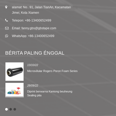
alamat: No.. 91, Jalan TianAn, Kacamatan
Jimei, Kota Xiamen
Telepon: +86-13400652499
Email: fanny.gbs@gbstape.com
WhatsApp: +86-13400652499
BÉRITA PALING ÉNGGAL
13/10/22
Microsélular Rogers Poron Foam Series
28/09/22
Diprint berwarna Kantong beuheung
Sealing pita