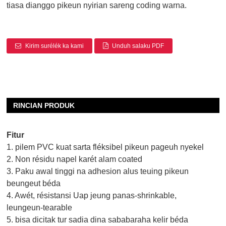
tiasa dianggo pikeun nyirian sareng coding warna.
Kirim surélék ka kami
Unduh salaku PDF
RINCIAN PRODUK
Fitur
1. pilem PVC kuat sarta fléksibel pikeun pageuh nyekel
2. Non résidu napel karét alam coated
3. Paku awal tinggi na adhesion alus teuing pikeun
beungeut béda
4. Awét, résistansi Uap jeung panas-shrinkable,
leungeun-tearable
5. bisa dicitak tur sadia dina sababaraha kelir béda