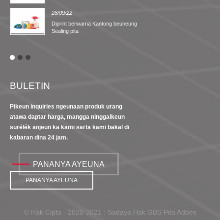
28/09/22
Diprint berwarna Kantong beuheung
Sealing pita
BULETIN
Pikeun inquiries ngeunaan produk urang
atawa daptar harga, mangga ninggalkeun
surélék anjeun ka kami sarta kami bakal di
kabaran dina 24 jam.
PANANYA AYEUNA
PANANYA AYEUNA
© Hak Cipta - 2020-2021 : Sadaya Hak GBS Pita Adbés