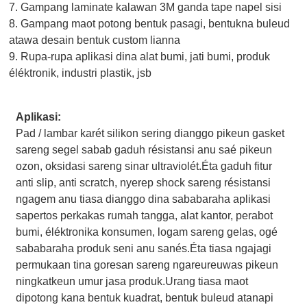
7. Gampang laminate kalawan 3M ganda tape napel sisi
8. Gampang maot potong bentuk pasagi, bentukna buleud
atawa desain bentuk custom lianna
9. Rupa-rupa aplikasi dina alat bumi, jati bumi, produk
éléktronik, industri plastik, jsb
Aplikasi:
Pad / lambar karét silikon sering dianggo pikeun gasket
sareng segel sabab gaduh résistansi anu saé pikeun
ozon, oksidasi sareng sinar ultraviolét.Éta gaduh fitur
anti slip, anti scratch, nyerep shock sareng résistansi
ngagem anu tiasa dianggo dina sababaraha aplikasi
sapertos perkakas rumah tangga, alat kantor, perabot
bumi, éléktronika konsumen, logam sareng gelas, ogé
sababaraha produk seni anu sanés.Éta tiasa ngajagi
permukaan tina goresan sareng ngareureuwas pikeun
ningkatkeun umur jasa produk.Urang tiasa maot
dipotong kana bentuk kuadrat, bentuk buleud atanapi