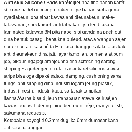
Anti skid Silicone / Pads karét
dijieunna tina bahan karét
silicone padet nu mangrupakeun tipe bahan serbaguna
nyadiakeun loba sipat kawas anti dieunakeun, maké-
lalawanan, shockproof, anti tabrakan, jsb Ieu biasana
laminated kalawan 3M pita napel sisi ganda na paeh cut
dina bentuk pasagi, bentukna buleud. atawa wangun séjén
nurutkeun aplikasi béda.Éta tiasa dianggo salaku alas kaki
anti dieunakeun dina jati, layar tampilan, printer, alat bumi
jsb, pikeun ngajagi aranjeunna tina scratching sareng
slipping.Sagedengeun ti eta, cadar karét silicone atawa
strips bisa ogé dipaké salaku damping, cushioning sarta
fungsi anti slipping dina industri logam jeung plastik,
industri mesin, industri kaca, sarta rak tampilan
lianna.Warna bisa dijieun transparan atawa kelir séjén
kawas bodas, hideung, biru, beureum, héjo, oranyeu, jsb,
sakumaha requests.
Ketebalan sayogi ti 0.2mm dugi ka 6mm dumasar kana
aplikasi palanggan.