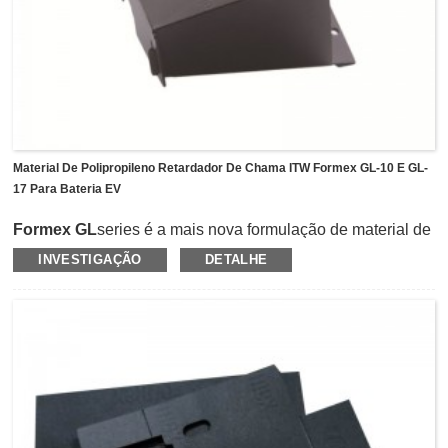
Material De Polipropileno Retardador De Chama ITW Formex GL-10 E GL-
17 Para Bateria EV
Formex GL
series é a mais nova formulação de material de
isolamento elétrico de polipropileno retardador de chama
INVESTIGAÇÃO
DETALHE
da família ITW Formex.Inclui GL-10 e GL-17 com
espessura de 0,017 polegadas e 0,010 polegadas para o
escolhido.A série Formex GL compartilha a mesma
confiabilidade e durabilidade excepcionais de sua série
GK, ao mesmo tempo em que oferece maior resistência à
temperatura.A série Formex GL fornece uma solução
alternativa viável para GK quando a aplicação requer um
material de bitola mais fina que oferece tolerância de
temperatura superior.Até agora, o material da série GL tem
sido amplamente aplicado nas indústrias de EV, como EV