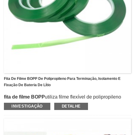
Fita De Filme BOPP De Polipropileno Para Terminação, Isolamento E
Fixação De Bateria De Lítio
fita de filme BOPP
utiliza filme flexível de polipropileno
como suporte revestido com adesivo acrílico
INVESTIGAÇÃO
DETALHE
solvente.Proporciona excelente desempenho em
condições ácidas ou alcalinas, e também resiste ao
eletrólito.Tem força de descascamento moderada e força
de desenrolamento consistente que pode ser operada
suavemente na linha de produção automática.A fita de