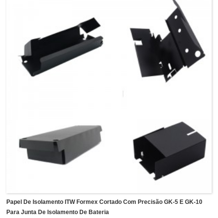
eletrônicos industriais e de consumo.O papel isolante da
série Formex GK também apresenta excelente resistência
química, baixa absorção de água e alta tensão dielétrica,
que pode substituir uma variedade de papéis elétricos,
materiais termoplásticos e peças moldadas por
injeção.Podemos fornecer tamanho de rolo jumbo para GK-
17 e também cortar tamanho pequeno, bem como corte de
precisão em formato personalizado para aplicar em
diferentes indústrias, como isolamento de transformadores,
indústria de iluminação LED e outros processos de
fabricação de eletrônicos de consumo.
Papel De Isolamento ITW Formex Cortado Com Precisão GK-5 E GK-10
Para Junta De Isolamento De Bateria