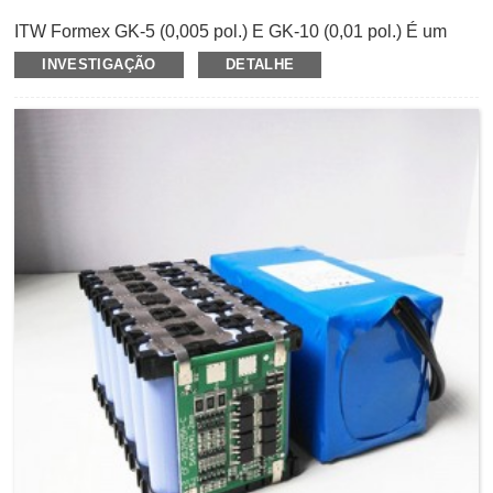
ITW Formex GK-5 (0,005 pol.) E GK-10 (0,01 pol.) É um
tipo de polipropileno
Isolamento Formex
papel, que é
INVESTIGAÇÃO
DETALHE
retardante de chamas com certificação UL 94-V0.Ele
fornece proteção superior contra surtos elétricos para
equipamentos eletrônicos industriais e de consumo.O
papel isolante da série Formex GK também apresenta boa
resistência química, baixa absorção de água e alta tensão
dielétrica, que pode substituir uma variedade de papéis
elétricos, materiais termoplásticos e peças moldadas por
injeção.Aqui na GBS, podemos fornecer GK-5 e GK-10 em
rolos, bem como corte de precisão em forma e tamanho
personalizados para serem aplicados em diferentes
indústrias, como junta de isolamento de bateria, indústria
de iluminação LED, transformadores e alguns outros
consumidores processo de fabricação eletrônica.