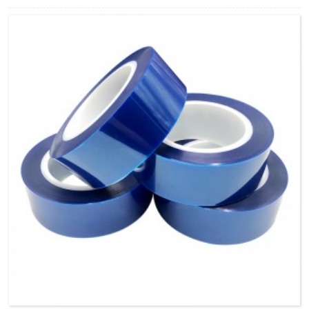
poliéster, nosso filme de aerogel de poliimida apresenta
maior resistência à temperatura e isolamento elétrico, e
pode resistir a temperaturas mais altas em torno de
260℃-300℃, o que fornece excelente função de
isolamento térmico durante o processamento da fabricação
de componentes eletrônicos.
Nosso filme de aerogel de poliimida tem condutividade
térmica muito baixa e características de isolamento térmico,
o que pode resolver o problema de equalização de calor de
produtos de consumo em um espaço pequeno e fornecer
proteção de isolamento térmico para os componentes
fracos resistentes ao calor.Além disso, também pode
controlar e alterar a direção da condução de calor para
melhorar o desempenho e a vida útil dos produtos.