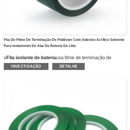
Fita De Filme De Terminação De Poliéster Com Adesivo Acrílico Solvente
Para Isolamento De Aba De Bateria De Lítio
o
Fita isolante de bateria
usa filme de terminação de
poliéster como suporte e depois revestido com adesivo
INVESTIGAÇÃO
DETALHE
acrílico solvente.Proporciona excelente desempenho em
condições ácidas ou alcalinas, e também resiste ao
eletrólito.Tem força de descascamento moderada e força
de desenrolamento consistente que pode ser operada
suavemente na linha de produção automática.A fita de
filme de terminação de poliéster é amplamente utilizada
como isolamento e proteção para bateria de lítio ou bateria
de níquel, bateria de cádmio.