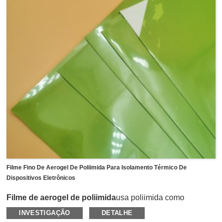
bateria durante a injeção de líquido.
Filme Fino De Aerogel De Poliimida Para Isolamento Térmico De
Dispositivos Eletrônicos
Filme de aerogel de poliimida
usa poliimida como
transportadora e nano aerogel especialmente tratado no
INVESTIGAÇÃO
DETALHE
filme de poliimida.Comparado com o filme de aerogel de