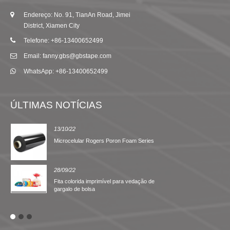
Endereço: No. 91, TianAn Road, Jimei
District, Xiamen City
Telefone: +86-13400652499
Email: fanny.gbs@gbstape.com
WhatsApp: +86-13400652499
ÚLTIMAS NOTÍCIAS
13/10/22
Microcelular Rogers Poron Foam Series
28/09/22
Fita colorida imprimível para vedação de
gargalo de bolsa