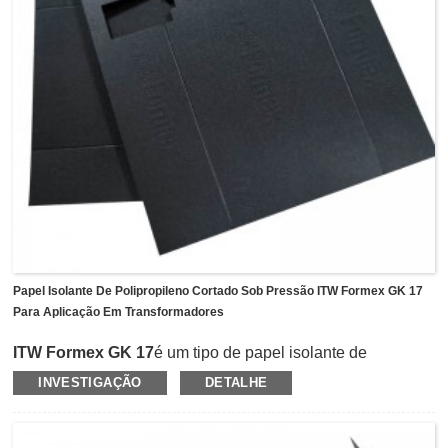
Battery Pack, controlador eletrônico de energia EV,
carregamento EV DC, etc.Aqui na fita GBS, estamos
disponíveis para fornecer material GL-10 e GL-17 em
tamanho de rolo e também fornecer serviço de corte e
vinco de precisão para fácil aplicação dos clientes.
Papel Isolante De Polipropileno Cortado Sob Pressão ITW Formex GK 17
Para Aplicação Em Transformadores
ITW Formex GK 17
é um tipo de papel isolante de
polipropileno com espessura de 0,017 pol. (0,43 mm) e
INVESTIGAÇÃO
DETALHE
tamanho de rolo com 610 mm x 305 metros.Pertence à
família da série Formex GK, que é retardante de chama
com certificação UL 94-V0.O GK-17 oferece proteção
superior contra surtos elétricos em equipamentos