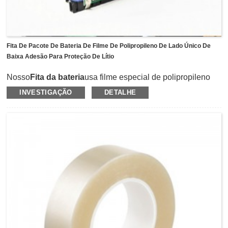
Fita De Pacote De Bateria De Filme De Polipropileno De Lado Único De
Baixa Adesão Para Proteção De Lítio
Nosso
Fita da bateria
usa filme especial de polipropileno
como suporte e depois revestido com adesivo acrílico de
INVESTIGAÇÃO
DETALHE
baixa adesão para proteção da bateria de lítio.Possui
resistência a altas temperaturas de até 130 ℃ e pode ser
removido sem deixar resíduos e poluição na superfície da
bateria.Não é usado apenas para embalar a bateria de
energia para fornecer proteção durante o transporte, mas
também fornecer proteção durante a impressão do código
de barras na célula da bateria.
Nossa cor está disponível em azul e transparente, e
podemos fornecer material em rolos e tamanhos
personalizados de corte e vinco conforme a aplicação do
cliente.