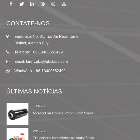
CONTATE-NOS
Endereço: No. 91, TianAn Road, Jimei
District, Xiamen City
Telefone: +86-13400652499
Email: fanny.gbs@gbstape.com
WhatsApp: +86-13400652499
ÚLTIMAS NOTÍCIAS
13/10/22
Microcelular Rogers Poron Foam Series
28/09/22
Fita colorida imprimível para vedação de