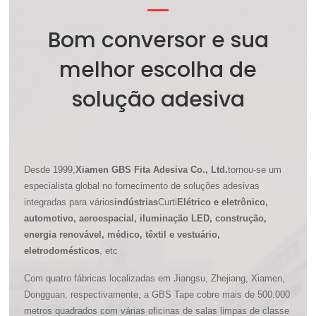
Bom conversor e sua
melhor escolha de
solução adesiva
Desde 1999,
Xiamen GBS Fita Adesiva Co., Ltd.
tornou-se um
especialista global no fornecimento de soluções adesivas
integradas para vários
indústrias
Curti
Elétrico e eletrônico,
automotivo, aeroespacial, iluminação LED, construção,
energia renovável, médico, têxtil e vestuário,
eletrodomésticos
, etc
Com quatro fábricas localizadas em Jiangsu, Zhejiang, Xiamen,
Dongguan, respectivamente, a GBS Tape cobre mais de 500.000
metros quadrados com várias oficinas de salas limpas de classe