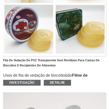
Fita De Vedação De PVC Transparente Sem Resíduos Para Caixas De
Biscoitos E Recipientes De Alimentos
Usos de fita de vedação de biscoito/pão
Filme de
PVC
como suporte revestido com adesivo de borracha.
INVESTIGAÇÃO
DETALHE
O filme de PVC macio e transparente é fácil de rasgar à
mão para usar, e a superfície é lisa e livre de água.Pode
resistir à temperatura de 80-120 ℃ e sem resíduos após a
remoção dos objetos.Possui boa aderência e
estanqueidade ao ar para evitar a deterioração da umidade
nas caixas/caixa.Transparente
Fita de vedação de PVC
é