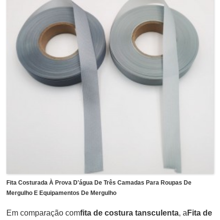
comumente usado para selar as caixas de biscoitos, caixas
de biscoitos, latas, recipientes de alimentos ou outras
caixas de doces, etc.
Fita Costurada À Prova D'água De Três Camadas Para Roupas De
Mergulho E Equipamentos De Mergulho
Em comparação com
fita de costura tansculenta
, a
Fita de