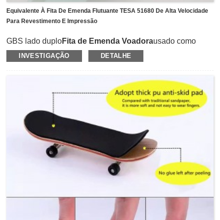
Equivalente À Fita De Emenda Flutuante TESA 51680 De Alta Velocidade
Para Revestimento E Impressão
GBS lado duplo
Fita de Emenda Voadora
usado como
papel plano como suporte e revestido com adesivo acrílico
INVESTIGAÇÃO
DETALHE
de alta temperatura.É um tipo de fita hidrófuga que pode
ser imersa em emulsão de base aquosa (banho de
saturação).E com a espessura muito fina de 80um, pode
passar perfeitamente pelo vão.A velocidade de saturação é
permitida para 2500m/min, e pode suportar a alta
temperatura de 150℃.Pode substituir a fita de emenda
TESA 51680, TESA 51780 Flying e ser aplicada na
indústria de revestimento e impressão