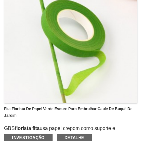
mm, 27 mm, 29 mm, 31 mm com comprimento de 10 metros
ou 50 metros para opções.
É muito rápido e fácil de instalar, basta esticar a fita sobre
os aros e pressionar a fita ao longo do aro.Pode ser
facilmente descascado sem resíduos de cola no pneu
quando você deseja substituir um novo.
Fita Florista De Papel Verde Escuro Para Embrulhar Caule De Buquê De
Jardim
GBS
florista fita
usa papel crepom como suporte e
impregnado com uma mistura de ceras e poliolefinas
INVESTIGAÇÃO
DETALHE
proprietárias para dar a ele suas propriedades e