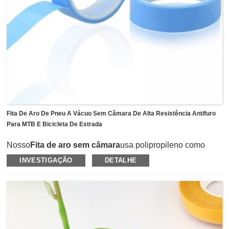
Fita De Aro De Pneu A Vácuo Sem Câmara De Alta Resistência Antifuro
Para MTB E Bicicleta De Estrada
Nosso
Fita de aro sem câmara
usa polipropileno como
material de suporte revestido com adesivo de borracha
INVESTIGAÇÃO
DETALHE
natural.A fita de aro sem câmara de alta resistência e
elasticidade suficiente pode impedir que os pneus da sua
bicicleta sejam perfurados por vidro, espinhos, pregos ou
outros itens pontiagudos.Pode suportar a pressão máxima
do ar na bicicleta de estrada.
Temos tamanhos diferentes para atender diferentes tipos
de MTB e bicicletas de estrada, que são 21 mm, 23 mm, 25