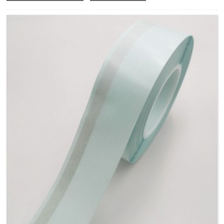
características únicas, que são fortes e elásticas, não
rasgam com muita facilidade.
A fita floral verde possui uma camada de cera fácil de
manusear e sem bagunça que se funde quando esticada,
então você precisa esticar a fita antes de enrolar na haste
para liberar a viscosidade.É geralmente usado para
embrulhar caules de buquês, embrulhar hastes de flores
artificiais, embrulhar presentes, etc.
O tamanho geral da nossa fita floral verde escuro é de 12
mm * 30 jardas por rolo, outras cores estão disponíveis
para personalização.