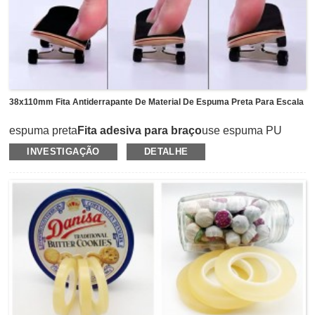
38x110mm Fita Antiderrapante De Material De Espuma Preta Para Escala
espuma preta
Fita adesiva para braço
use espuma PU
ambiental como suporte revestido com adesivo acrílico de
INVESTIGAÇÃO
DETALHE
alto desempenho. A espessura fina de 1,1 mm e o tamanho
adequado de 38 mm x 110 m fornecem textura muito macia
e confortável para controle ideal durante truques, grinds e
slides.Pode reduzir o atrito para evitar que o dedo
escorregue e melhorar sua habilidade para controlar o
braço