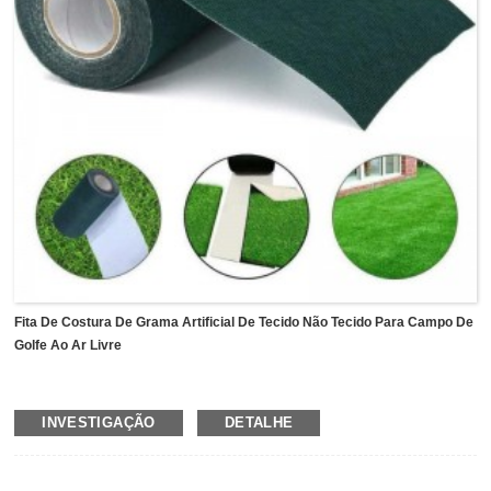
Fita De Costura De Grama Artificial De Tecido Não Tecido Para Campo De
Golfe Ao Ar Livre
Fita de costura de grama artificial
usa tecido não tecido
INVESTIGAÇÃO
DETALHE
como suporte de suporte revestido com adesivo acrílico em
um lado e coberto com filme PE branco.Possui forte
adesão à superfície áspera e excelente resistência às