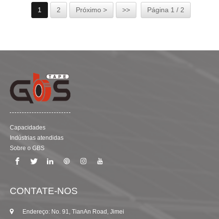
intempéries, o que é muito adequado para unir dois
1
2
Próximo >
>>
Página 1 / 2
pedaços de relva artificial, é aplicado principalmente em
jardins domésticos, campos de golfe ao ar livre, parques de
diversões, etc.
Capacidades
Indústrias atendidas
Sobre o GBS
CONTATE-NOS
Endereço: No. 91, TianAn Road, Jimei