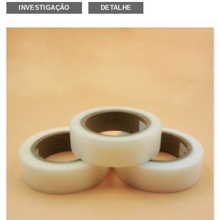
vedação de costura à prova d'água
são compostos de
INVESTIGAÇÃO
DETALHE
materiais multicamadas que usam filme de TPU à prova
d'água com um adesivo ativado por calor em um lado.A fita
de costura de três camadas também adiciona um tecido
respirável como suporte.É aplicado nas costuras
costuradas usando uma máquina de gravação de ar quente
para evitar que a água vaze pelos orifícios das costuras.A
fita de vedação de costura pode ser aplicada em várias
aplicações, incluindo roupas externas, roupas de trabalho
industrial, tendas, pernaltas, calçados e roupas
militares.Com uma excelente adesão aos tecidos e uma
construção resistente, esta fita de costura será comumente
usada em áreas de desgaste pesado, bem como em
roupas pesadas para uma solução ideal para aplicação
militar.Essas fitas de vedação de costura também podem
ser impressas de forma personalizada com o logotipo da
empresa ou design exclusivo.