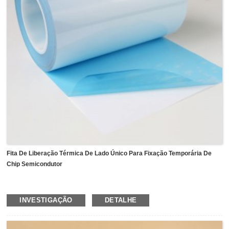
Fita De Liberação Térmica De Lado Único Para Fixação Temporária De
Chip Semicondutor
Fita de Liberação Térmica
utiliza filme de poliéster como
INVESTIGAÇÃO
DETALHE
suporte e revestido com adesivo acrílico especial.Com
adesivo exclusivo, a fita pode aderir firmemente aos
componentes à temperatura ambiente, e os componentes