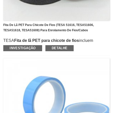
Fita De Lã PET Para Chicote De Fios (TESA 51616, TESA51606,
TESA51618, TESA51608) Para Enrolamento De Fios/cabos
TESA
Fita de lã PET para chicote de fios
incluem
principalmente TESA 51616, TESA 51606, TESA 51618,
INVESTIGAÇÃO
DETALHE
TESA 51608. Eles são um tipo de fita de lã PET com
adesivo de borracha.Eles têm excelentes características de
amortecimento de ruído, resistência à abrasão e boa
resistência ao agrupamento.É muito flexível enrolar o fio do
arnês e também força de desenrolamento estável para um
comportamento constante durante a aplicação.Eles são
aplicados principalmente em arnês para compartimento de
passageiros, ou outro cabo ou enrolamento de fios em
indústrias automotivas.