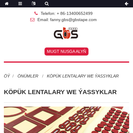
Telefon: + 86-13400652499
Email: fanny.gbs@gbstape.com
MUGT NUSGA ALYŇ
ÖÝ
ÖNÜMLER
KÖPÜK LENTALARY WE ÝASSYKLAR
KÖPÜK LENTALARY WE ÝASSYKLAR