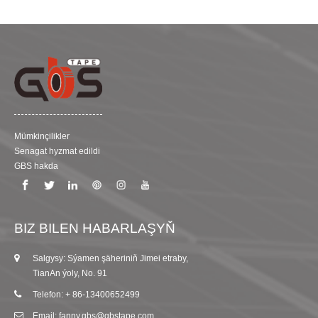
adyň ýazgysy we LOGO we ş.m. ýaly dürli programmalarda
ýokary güýç we uzak möhletli çydamlylygy üpjün edýär.
Mümkinçilikler
Senagat hyzmat edildi
GBS hakda
BIZ BILEN HABARLAŞYŇ
Salgysy: Sýamen şäheriniň Jimei etraby,
TianAn ýoly, No. 91
Telefon: + 86-13400652499
Email: fanny.gbs@gbstape.com