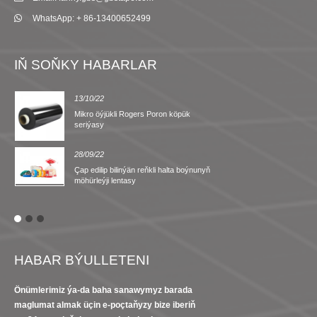
WhatsApp: + 86-13400652499
IŇ SOŇKY HABARLAR
13/10/22
Mikro öýjükli Rogers Poron köpük
seriýasy
28/09/22
Çap edilip bilinýän reňkli halta boýnunyň
möhürleýji lentasy
HABAR BÝULLETENI
Önümlerimiz ýa-da baha sanawymyz barada
maglumat almak üçin e-poçtaňyzy bize iberiň