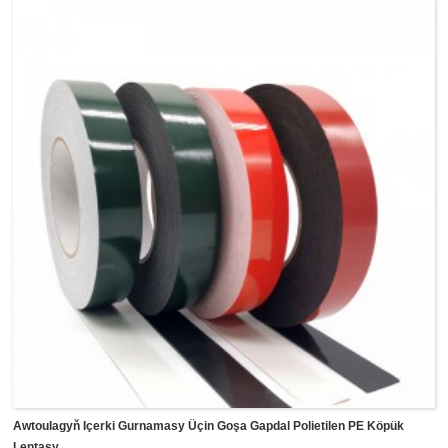
ýüzlerde we obýektlerde ýokary başlangyç we ygtybarly
öndürijiligi üpjün edýär.Adatça diwar bezeglerini gurnamak,
aýna we gapy baglamak, POS displeýi we bellikleri
gurnamak we ş.m. ýaly umumy maksatly gurnama we
baglanyşyk programmasynda ulanylýar.
Awtoulagyň Içerki Gurnamasy Üçin Goşa Gapdal Polietilen PE Köpük
Lentasy