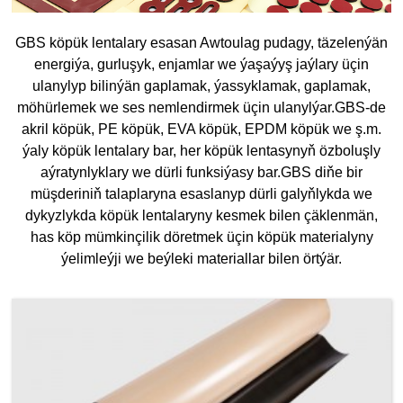
GBS köpük lentalary esasan Awtoulag pudagy, täzelenýän
energiýa, gurluşyk, enjamlar we ýaşaýyş jaýlary üçin
ulanylyp bilinýän gaplamak, ýassyklamak, gaplamak,
möhürlemek we ses nemlendirmek üçin ulanylýar.GBS-de
akril köpük, PE köpük, EVA köpük, EPDM köpük we ş.m.
ýaly köpük lentalary bar, her köpük lentasynyň özboluşly
aýratynlyklary we dürli funksiýasy bar.GBS diňe bir
müşderiniň talaplaryna esaslanyp dürli galyňlykda we
dykyzlykda köpük lentalaryny kesmek bilen çäklenmän,
has köp mümkinçilik döretmek üçin köpük materialyny
ýelimleýji we beýleki materiallar bilen örtýär.