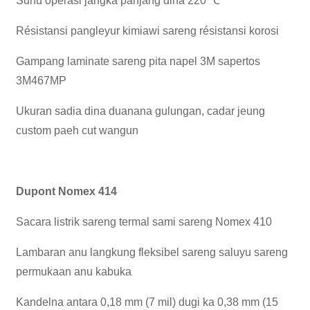
Suhu operasi jangka panjang dina 220 ℃
Résistansi pangleyur kimiawi sareng résistansi korosi
Gampang laminate sareng pita napel 3M sapertos
3M467MP
Ukuran sadia dina duanana gulungan, cadar jeung
custom paeh cut wangun
Dupont Nomex 414
Sacara listrik sareng termal sami sareng Nomex 410
Lambaran anu langkung fleksibel sareng saluyu sareng
permukaan anu kabuka
Kandelna antara 0,18 mm (7 mil) dugi ka 0,38 mm (15