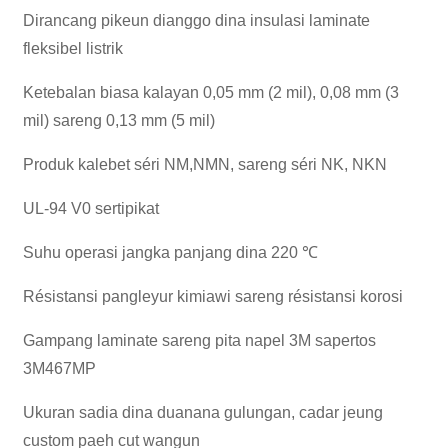
Dirancang pikeun dianggo dina insulasi laminate
fleksibel listrik
Ketebalan biasa kalayan 0,05 mm (2 mil), 0,08 mm (3
mil) sareng 0,13 mm (5 mil)
Produk kalebet séri NM,NMN, sareng séri NK, NKN
UL-94 V0 sertipikat
Suhu operasi jangka panjang dina 220 ℃
Résistansi pangleyur kimiawi sareng résistansi korosi
Gampang laminate sareng pita napel 3M sapertos
3M467MP
Ukuran sadia dina duanana gulungan, cadar jeung
custom paeh cut wangun