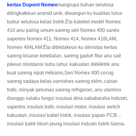
kertas Dupont Nomex
mangrupa bahan selulosa
ditingkatkeun aramid unik, diwangun ku kualitas luhur
bubur selulosa kelas listrik.Éta kalebet modél Nomex
410 anu paling umum sareng séri Nomex 400 sanés
sapertos Nomex 411, Nomex 414, Nomex 416LAM,
Nomex 464LAM.Éta dibédakeun ku dénsitas kertas
sareng kisaran ketebalan, sareng gaduh fitur anu saé
pikeun résistansi suhu luhur, kakuatan diéléktrik anu
kuat sareng sipat mékanis.Seri Nomex 400 cocog
sareng sadaya kelas varnishes sareng elém, cairan
trafo, minyak pelumas sareng refrigeran, anu utamina
dianggo salaku fungsi insulasi dina sababaraha industri,
sapertos insulasi trafo, insulasi motor, insulasi switch
kakuatan, insulasi kabel listrik, insulasi papan PCB. ,
insulasi batré litium jeung insulasi industri listrik lianna.