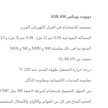
دوبونت نومكس 416LAM
مصممة للاستخدام في العزل الكهربائي المرن
السماكة النموذجية 0.05 مم (2 مل) ، 0.08 مم (3 مل) و 0.13 مم (5 مل)
المنتج بما في ذلك سلسلة NM و NMN و NK و NKN
معتمد من UL-94 V0
درجة حرارة التشغيل طويلة المدى عند 220 ℃
مقاومة المذيبات الكيميائية ومقاومة التآكل
من السهل التصفيح باستخدام أشرطة لاصقة 3M مثل 3M467MP
الحجم المتاح في كل من القوائم والألواح والأشكال المخصص