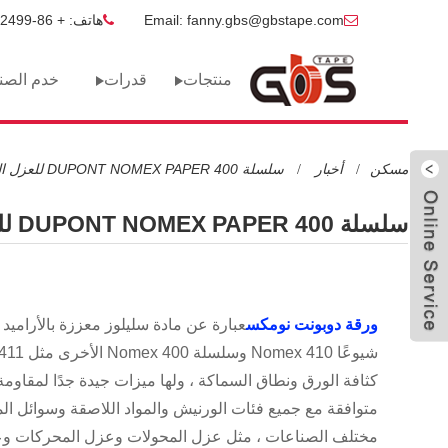
Email: fanny.gbs@gbstape.com
هاتف: + 86-13400652499
منتجات
قدرات
خدم الصن
مسكن
أخبار
سلسلة DUPONT NOMEX PAPER 400 للعزل الكهربائي
ارسل بريد
سلسلة DUPONT NOMEX PAPER 400 للعزل الكهربائي
الكتروني
ال WhatsApp
ورقة دوبونت نومكس
عبارة عن مادة سليلوز معززة بالأراميد 
متوافقة مع جميع فئات الورنيش والمواد اللاصقة وسوائل 