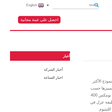
English
احصل على عينة مجانية
أخبار
أخبار الشركة
اخبار الصناعة
موذج الأكثر
Nom الأخرى مثل Nomex 411 و Nomex 414 و Nomex 416LAM و Nomex 464LAM.يتم تمييزها حسب
كثافة الورق ونطاق السماكة ، ولها ميزات جيدة جدًا لمقاومة درجات الحرارة العالية ، وقوة عازلة قوية وخصائص ميكانيكية.سلسلة نومكس 400
ظيفة عزل في
 الطاقة وعزل لوحة PCB وعزل بطارية الليثيوم