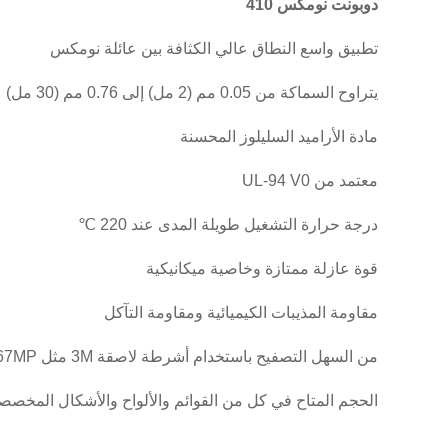
دوبونت نومكس 410
تطبيق واسع النطاق عالي الكثافة بين عائلة نومكس
يتراوح السماكة من 0.05 مم (2 مل) إلى 0.76 مم (30 مل)
مادة الأراميد السليلوز المحسنة
معتمد من UL-94 V0
درجة حرارة التشغيل طويلة المدى عند 220 ℃
قوة عازلة ممتازة وخاصية ميكانيكية
مقاومة المذيبات الكيميائية ومقاومة التآكل
من السهل التصفيح باستخدام أشرطة لاصقة 3M مثل 3M467MP
الحجم المتاح في كل من القوائم والألواح والأشكال المخصص