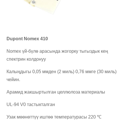
Dupont Nomex 410
Nomex үй-бүлө арасында жогорку тыгыздык кең
спектрин колдонуу
Калыңдыгы 0,05 ммден (2 миль) 0,76 ммге (30 миль)
чейин.
Арамид жакшыртылган целлюлоза материалы
UL-94 V0 тастыкталган
Узак мөөнөттүү иштөө температурасы 220 ℃