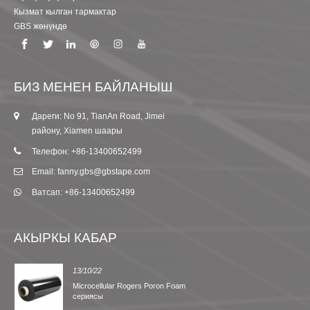
Кызмат кылган тармактар
GBS жөнүндө
БИЗ МЕНЕН БАЙЛАНЫШ
Дареги: No 91, TianAn Road, Jimei
району, Xiamen шаары
Телефон: +86-13400652499
Email: fanny.gbs@gbstape.com
Ватсап: +86-13400652499
АКЫРКЫ КАБАР
13/10/22
Microcellular Rogers Poron Foam
сериясы