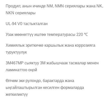
Продукт, анын ичинде NM, NMN сериялары жана NK,
NKN сериялары
UL-94 V0 тастыкталган
Узак мөөнөттүү иштөө температурасы 220 ℃
Химиялык эриткичке каршылык жана коррозияга
туруктуулук
3M467MP сыяктуу 3M жабышчаак тасмалар менен
ламинаттоо оңой
Өлчөм эки рулондо, барактарда жана
ыңгайлаштырылган кесилген формаларда
жеткиликтүү