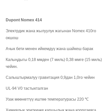
Dupont Nomex 414
Электрдик жана жылуулук жагынан Nomex 410го
окшош
Ачык бети менен ийкемдүү жана шайкеш барак
Калыңдыгы 0,18 ммден (7 миль) 0,38 ммге (15 миль)
чейин.
Салыштырмалуу гравитация 0,9дан 1,0го чейин
UL-94 V0 тастыкталган
Узак мөөнөттүү иштөө температурасы 220 ℃
Химиялык эриткичке каршылык жана коррозияга