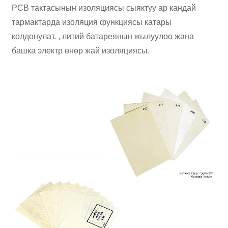
PCB тактасынын изоляциясы сыяктуу ар кандай
тармактарда изоляция функциясы катары
колдонулат. , литий батареянын жылуулоо жана
башка электр өнөр жай изоляциясы.