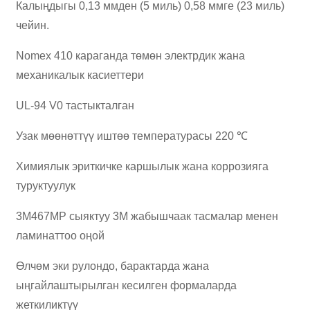
Калыңдыгы 0,13 ммден (5 миль) 0,58 ммге (23 миль)
чейин.
Nomex 410 караганда төмөн электрдик жана
механикалык касиеттери
UL-94 V0 тастыкталган
Узак мөөнөттүү иштөө температурасы 220 ℃
Химиялык эриткичке каршылык жана коррозияга
туруктуулук
3M467MP сыяктуу 3M жабышчаак тасмалар менен
ламинаттоо оңой
Өлчөм эки рулондо, барактарда жана
ыңгайлаштырылган кесилген формаларда
жеткиликтүү