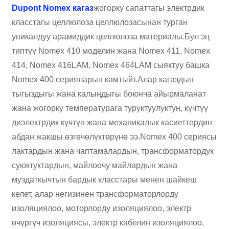
Dupont Nomex кагаз
жогорку сапаттагы электрдик
класстагы целлюлоза целлюлозасынан турган
уникалдуу арамиддик целлюлоза материалы.Бул эң
типтүү Nomex 410 моделин жана Nomex 411, Nomex
414, Nomex 416LAM, Nomex 464LAM сыяктуу башка
Nomex 400 серияларын камтыйт.Алар кагаздын
тыгыздыгы жана калыңдыгы боюнча айырмаланат
жана жогорку температурага туруктуулуктун, күчтүү
диэлектрдик күчтүн жана механикалык касиеттердин
абдан жакшы өзгөчөлүктөрүнө ээ.Nomex 400 сериясы
лактардын жана чаптамалардын, трансформатордук
суюктуктардын, майлоочу майлардын жана
муздаткычтын бардык класстары менен шайкеш
келет, алар негизинен трансформаторлорду
изоляциялоо, моторлорду изоляциялоо, электр
өчүргүч изоляциясы, электр кабелин изоляциялоо,