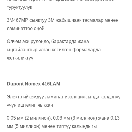
туруктуулук
3M467MP сыяктуу 3M жабышчаак тасмалар менен
ламинаттоо оңой
Өлчөм эки рулондо, барактарда жана
ыңгайлаштырылган кесилген формаларда
жеткиликтүү
Dupont Nomex 416LAM
Электр ийкемдүү ламинат изоляциясында колдонуу
үчүн иштелип чыккан
0,05 мм (2 миллион), 0,08 мм (3 миллион) жана 0,13
мм (5 миллион) менен типтүү калыңдыгы