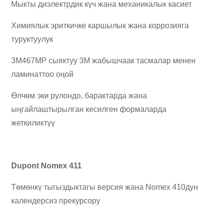
Мыкты диэлектрдик күч жана механикалык касиет
Химиялык эриткичке каршылык жана коррозияга
туруктуулук
3M467MP сыяктуу 3M жабышчаак тасмалар менен
ламинаттоо оңой
Өлчөм эки рулондо, барактарда жана
ыңгайлаштырылган кесилген формаларда
жеткиликтүү
Dupont Nomex 411
Төмөнкү тыгыздыктагы версия жана Nomex 410дун
календерсиз прекурсору