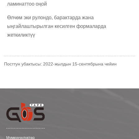
ламинаттоо оңой
Өлчөм эки рулондо, барактарда жана
ыңгайлаштырылган кесилген формаларда
жеткиликтүү
Посттун убактысы: 2022-жылдын 15-сентябрына чейин
Мүмкүнчүлүктөр