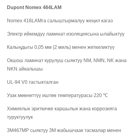
Dupont Nomex 464LAM
Nomex 416LAMга салыштырмалуу жеңил кагаз
Электр ийкемдүү ламинат изоляциясына ылайыктуу
Калыңдыгы 0,05 мм (2 миль) менен жеткиликтүү
Окшош ламинат курулуш сыяктуу NM, NMN, NK жана
NKN айкалышы
UL-94 V0 тастыкталган
Узак мөөнөттүү иштөө температурасы 220 ℃
Химиялык эриткичке каршылык жана коррозияга
туруктуулук
3M467MP сыяктуу 3M жабышчаак тасмалар менен