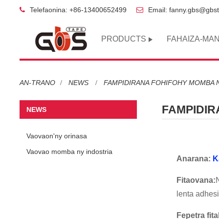
Telefaonina: +86-13400652499
Email: fanny.gbs@gbs
PRODUCTS
FAHAIZA-MA
AN-TRANO
NEWS
FAMPIDIRANA FOHIFOHY MOMBA 
FAMPIDIR
NEWS
Vaovaon'ny orinasa
Vaovao momba ny indostria
Anarana:
K
Fitaovana:
N
lenta adhesi
Fepetra fita