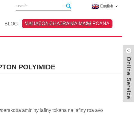
English
MAHAZOA OHATRA MAIMAIM-POANA
BLOG
MIFANDRAISA AMIN'NY GBS
PTON POLYIMIDE
oarakotra amin'ny lafiny tokana na lafiny roa avo