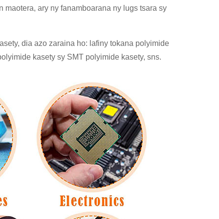
on maotera, ary ny fanamboarana ny lugs tsara sy
ety, dia azo zaraina ho: lafiny tokana polyimide
a polyimide kasety sy SMT polyimide kasety, sns.