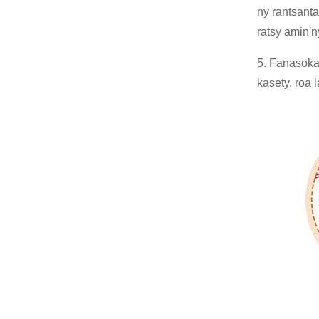
ny rantsanta
ratsy amin'ny
5. Fanasokaj
kasety, roa 