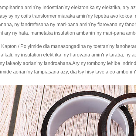
a ampiharina amin'ny indostrian'ny elektronika sy elektrika, ary
asy sy ny coils transformer miaraka amin'ny fepetra avo kokoa,
anana, ny fandrefesana ny mari-pana amin'ny fiarovana ny fanoh
t ary ny hafa. mametaka insulation ambanin`ny mari-pana ambo
y Kapton / Polyimide dia manasongadina ny toetran'ny fanohe
 alkali, ny insulation elektrika, ny fiarovana amin'ny taratra, n
n'ny lakaoly aorian'ny fandroahana.Ary ny tombony lehibe indrin
mide aorian'ny fampiasana azy, dia tsy hisy tavela eo ambonin'