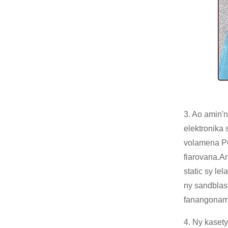
3. Ao amin'n
elektronika 
volamena PC
fiarovana.A
static sy l
ny sandblas
fanangonam-
4. Ny kaset