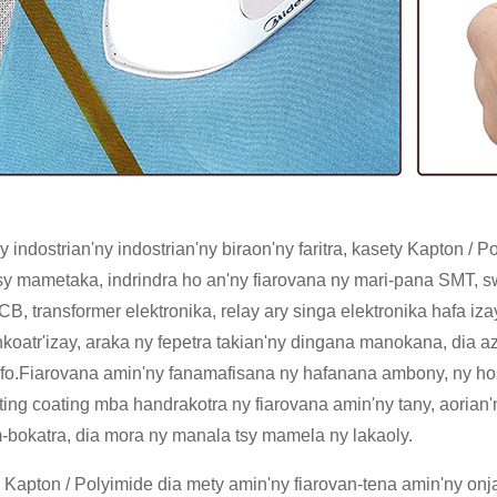
y indostrian'ny indostrian'ny biraon'ny faritra, kasety Kapton /
sy mametaka, indrindra ho an'ny fiarovana ny mari-pana SMT, sw
B, transformer elektronika, relay ary singa elektronika hafa i
nkoatr'izay, araka ny fepetra takian'ny dingana manokana, dia
elafo.Fiarovana amin'ny fanamafisana ny hafanana ambony, ny 
ting coating mba handrakotra ny fiarovana amin'ny tany, aorian
bokatra, dia mora ny manala tsy mamela ny lakaoly.
y Kapton / Polyimide dia mety amin'ny fiarovan-tena amin'ny on