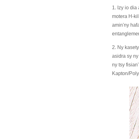
1. Izy io di
motera H-kil
amin'ny haf
entanglemen
2. Ny kaset
asidra sy ny
ny tsy fisia
Kapton/Polyi