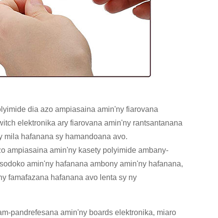
 Polyimide dia azo ampiasaina amin'ny fiarovana
itch elektronika ary fiarovana amin'ny rantsantanana
zay mila hafanana sy hamandoana avo.
 azo ampiasaina amin'ny kasety polyimide ambany-
hosodoko amin'ny hafanana ambony amin'ny hafanana,
'ny famafazana hafanana avo lenta sy ny
jam-pandrefesana amin'ny boards elektronika, miaro