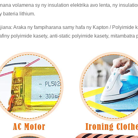
nana volamena sy ny insulation elektrika avo lenta, ny insulati
 bateria lithium.
iana: Araka ny fampiharana samy hafa ny Kapton / Polyimide kas
lafiny polyimide kasety, anti-static polyimide kasety, mitambatr