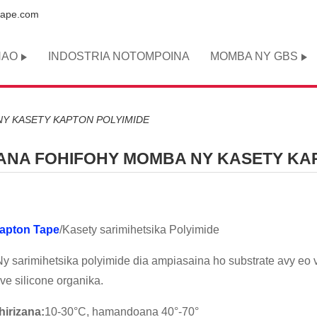
tape.com
NAO
INDOSTRIA NOTOMPOINA
MOMBA NY GBS
NY KASETY KAPTON POLYIMIDE
ANA FOHIFOHY MOMBA NY KASETY KA
apton Tape
/Kasety sarimihetsika Polyimide
y sarimihetsika polyimide dia ampiasaina ho substrate avy eo v
ve silicone organika.
hirizana:
10-30°C, hamandoana 40°-70°