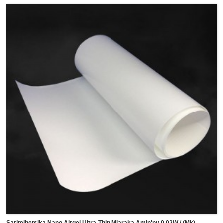
manana insulation mafana tsara, hydrophobicity tsara, anti-
tafintohina, mitroka feo ary fampihenana ny feo, izay azo
ampiharina amin'ny indostria isan-karazany toy ny fiara
vaovao angovo, Pipelines, Tafo, fiara, metro, bateria fiara
na fitaovana an-trano, sns, .mba hampihenana ny hafanana
very sy ny fanjifàna angovo.Tena maivana sy manify izy io
izay afaka mipetaka amin'ny kasety adhesive isan-
karazany toy ny polyester double side, tissue double side
tape na hafa avo lenta kasety mba hifikitra sy hipetaka
amin'ny surfaces.
Sarimihetsika Nano Airgel Ultra-Thin Miaraka Amin'ny 0.02W / (mk)