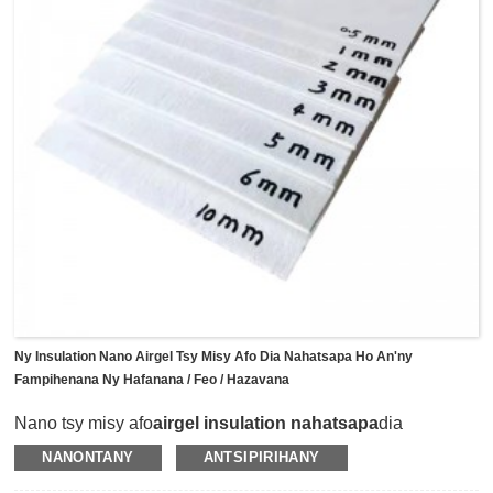
Ny Insulation Nano Airgel Tsy Misy Afo Dia Nahatsapa Ho An'ny
Fampihenana Ny Hafanana / Feo / Hazavana
Nano tsy misy afo
airgel insulation nahatsapa
dia
fitaovana vaovao novolavolaina, izay karazana fitaovana
NANONTANY
ANTSIPIRIHANY
fanamafisam-peo malefaka sy avo lenta izay mampifandray
ny nano aerogel miaraka amin'ny fibre manokana.Izy io dia