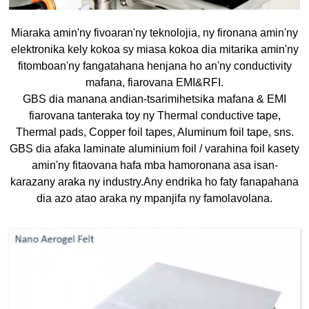
Miaraka amin'ny fivoaran'ny teknolojia, ny fironana amin'ny
elektronika kely kokoa sy miasa kokoa dia mitarika amin'ny
fitomboan'ny fangatahana henjana ho an'ny conductivity
mafana, fiarovana EMI&RFI.
GBS dia manana andian-tsarimihetsika mafana & EMI
fiarovana tanteraka toy ny Thermal conductive tape,
Thermal pads, Copper foil tapes, Aluminum foil tape, sns.
GBS dia afaka laminate aluminium foil / varahina foil kasety
amin'ny fitaovana hafa mba hamoronana asa isan-
karazany araka ny industry.Any endrika ho faty fanapahana
dia azo atao araka ny mpanjifa ny famolavolana.