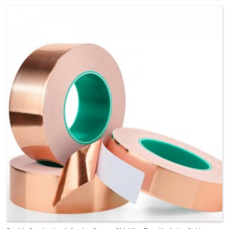
mitambatra amin'ny taratasy fanafahana.Afaka laminate
miaraka amin'ny sarimihetsika PET na fitaovana hafa koa
izy io mba hifehezana ny fiasa samihafa ho an'ny
indostrian'ny fampiharana isan-karazany.