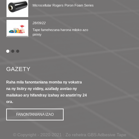
Microcellular Rogers Poron Foam Series
28/09/22
Tape famehezana harona miloko azo
pirinty
GAZETY
Raha mila fanontaniana momba ny vokatra
na ny lisitry ny vidiny, azafady avelao ny
mailakao ary hifandray izahay ao anatin'ny 24
ora.
FANONTANIANA IZAO
© Copyright - 2020-2021 : Zo rehetra GBS Adbesive Tape