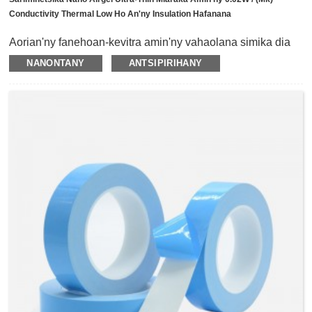
Conductivity Thermal Low Ho An'ny Insulation Hafanana
Aorian'ny fanehoan-kevitra amin'ny vahaolana simika dia
hiforona ho collosol aloha ny aerogel, avy eo dia ho lasa
NANONTANY
ANTSIPIRIHANY
aerogel indray ny gelatinization.Rehefa avy nesorina ny
ankamaroan'ny solvent ao amin'ny gel, dia hahazo
fitaovana finday ambany hakitroky izay feno-gassiness
rafitra tamba-jotra sy mafy-toy ny fijery, ny hakitroky dia tena
akaiky ny rivotra hakitroky.Raha oharina amin'ny
Airgel
Felt
, Tena manify
sarimihetsika airgel
dia karazana akora
vita amin'ny horonan-tsarimihetsika malefaka miaraka
amin'ny conductivity mafana faran'izay ambany izay vita
amin'ny aerogel manify tsaboina amin'ny dingana
manokana.Miaraka amin'ny endri-javatra tsara amin'ny
conductivity mafana sy ny insulation hafanana, ny
sarimihetsika airgel dia afaka mamaha ny olan'ny
fampitoviana hafanana ny vokatra mpanjifa amin'ny toerana
kely, ary manome fiarovana insulation hafanana ho an'ireo
singa malemy mahatohitra hafanana.Izy io koa dia afaka
mifehy sy manova ny fitarihana ny hafanana mba
hanatsarana ny fahombiazan'ny vokatra sy ny androm-
piainan'ny vokatra.