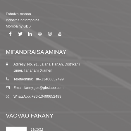
Fahaiza-manao
Indostria notompoina
Momba ny GBS
MIFANDRAISA AMINAY
Adiresy: No. 91, Lalana TianAn, Distrikan'i
Jimei, Tanànan'i Xiamen
Telefaonina: +86-13400652499
Email: fanny.gbs@gbstape.com
WhatsApp: +86-13400652499
VAOVAO FARANY
13/10/22