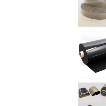
Հալոգեն չպարունակող
բոցավառվող
պոլիպրոպիլենային PP
թերթ ...