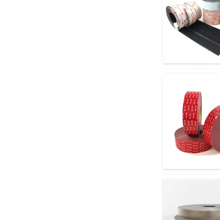
Բարձր ջերմաստիճանի
նուրբ գիծ PVC
դիմակավոր
ժապավենի
համարժեք...
Սև և սպիտակ PE
լազերային կտրող
պաշտպանիչ թաղանթ...
Ծակոտկեն կտրվածքով
Կպչուն Կպչուն Կպչուն
Կպչուն Կպչուն Սփրեյ...
Չփչացող առաձգական
պոլիպրոպիլենային
սարքի ժապավեն...
Բնապահպանական
Wave Edge
կայծակաճարմանդ
ստվարաթղթե Կրկնակի
կող...