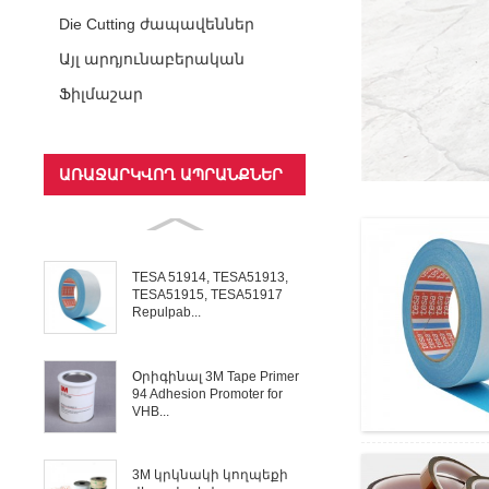
ժապավեններ
Die Cutting ժապավեններ
Այլ արդյունաբերական
ժապավեններ
Ֆիլմաշար
ԱՌԱՋԱՐԿՎՈՂ ԱՊՐԱՆՔՆԵՐ
TESA 51914, TESA51913,
TESA51915, TESA51917
Repulpab...
Օրիգինալ 3M Tape Primer
94 Adhesion Promoter for
VHB...
3M կրկնակի կողպեքի