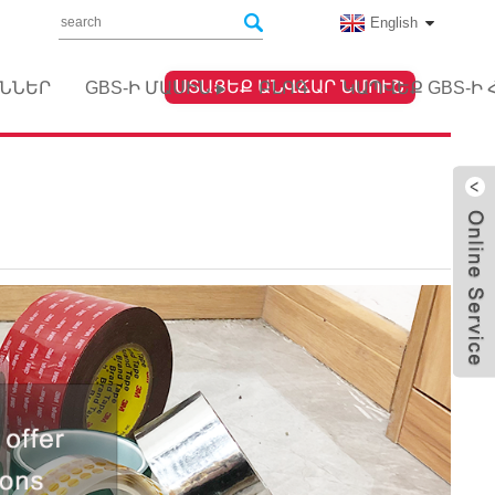
English
ՍՏԱՑԵՔ ԱՆՎՃԱՐ ՆՄՈՒՇ
ՆՆԵՐ
GBS-Ի ՄԱՍԻՆ
ԲԼՈԳ
ԿԱՊՎԵՔ GBS-Ի 