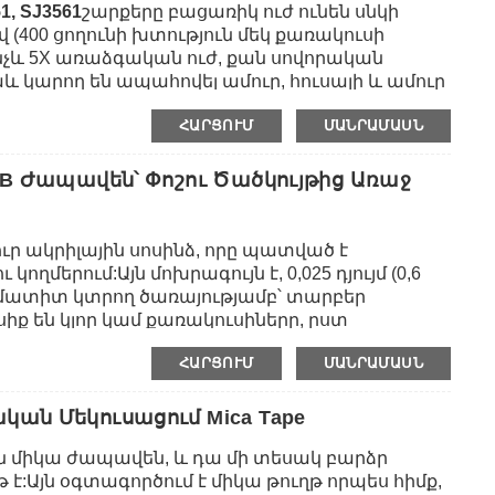
1, SJ3561
շարքերը բացառիկ ուժ ունեն սնկի
(400 ցողունի խտություն մեկ քառակուսի
ինչև 5X առաձգական ուժ, քան սովորական
 կարող են ապահովել ամուր, հուսալի և ամուր
ել մի քանի անգամ:Նրանք սովորաբար
ՀԱՐՑՈՒՄ
ՄԱՆՐԱՄԱՍՆ
ների խտության հետ՝ տարբեր ուժային
3M SJ3541-ը սինթետիկ կաուչուկի վրա հիմնված
ային փրփուրով սոսինձով, մինչդեռ SJ3561-ը
VHB Ժապավեն՝ Փոշու Ծածկույթից Առաջ
ավ կապվում է տարբեր հիմքերի հետ՝ ներառյալ
երը, ինչպիսիք են ակրիլները,
ւր ակրիլային սոսինձ, որը պատված է
մերում:Այն մոխրագույն է, 0,025 դյույմ (0,6
1,6 մմ) մատիտ կտրող ծառայությամբ՝ տարբեր
սիք են կլոր կամ քառակուսիները, ըստ
իճանի դիմացկուն (կարճաժամկետ 450˚F/
ՀԱՐՑՈՒՄ
ՄԱՆՐԱՄԱՍՆ
ն դարձնում է իդեալական փոշու ծածկույթի կամ
 որոնք ենթարկվում են ջերմային թխման
մերի, եռակցման և պտուտակների կամ հեղուկ
ական Մեկուսացում Mica Tape
րդի, երբ կեղևազրկվում է:Այն հատուկ
ւն միկա ժապավեն, և դա մի տեսակ բարձր
ինից բարձր մակերևութային էներգիայի այլ
 է:Այն օգտագործում է միկա թուղթ որպես հիմք,
 են ալյումինը, չժանգոտվող պողպատը,