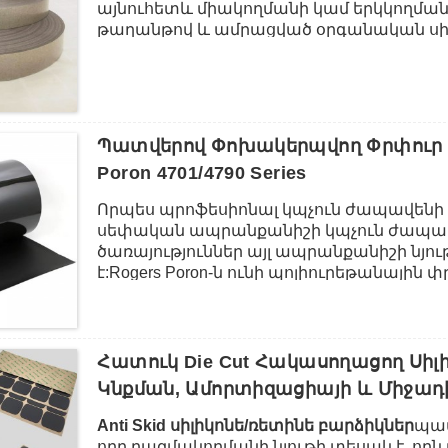
այնուհետև միակողմանի կամ երկկողմա
կոմպոզիտները, պլաստմասսա, ակրիլը, A
թաղանթով և ամրացված օրգանական սիլիկ
անտեսանելի ամրացումը մակերեսները հ
հրդեհային դիմադրության, թթվային, ալկ
ճառագայթային դիմադրության հիանալի հա
չափազանց բարձր ջերմակայունություն:
էլեկտրական մալուխի կամ մետաղալարեր
այրման ժամանակ թունավոր ծխի և գազ
Պատվերով Փոխակերպվող Փրփուր 
օգտագործվում է նաև որոշ վայրերում, ո
Poron 4701/4790 Series
անվտանգություն և անվտանգություն, ին
ստորգետնյա փողոցները, խոշոր էլեկտ
Որպես պրոֆեսիոնալ կպչուն ժապավենի փ
ձեռնարկությունները:
սեփական ապրանքանիշի կպչուն ժապավ
ծառայություններ այլ ապրանքանիշի նյութ
է:Rogers Poron-ն ունի պոլիուրեթանային
հաստությամբ, տարբեր աստիճանի կարծր
կիրառություններով:Մենք կարող ենք տ
նյութեր՝ Poron նյութի համար, այնպես էլ ա
ծառայություններով՝ ըստ հաճախորդի գ
Հատուկ Die Cut Հակասողացող Սիլ
Կնքման, Ամորտիզացիայի ԵՒ Միջա
Anti Skid սիլիկոնե/ռետինե բարձիկներ
պատ
որը բազմակողմանի նյութի տեսակ է, որ