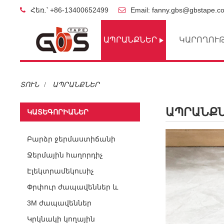
Հեռ.՝ +86-13400652499
Email: fanny.gbs@gbstape.c
ԱՊՐԱՆՔՆԵՐ
ԿԱՐՈՂՈՒ
ՏՈՒՆ
ԱՊՐԱՆՔՆԵՐ
ԱՊՐԱՆՔ
ԿԱՏԵԳՈՐԻԱՆԵՐ
Բարձր ջերմաստիճանի
ժապավեններ
Ջերմային հաղորդիչ
ժապավեններ
Էլեկտրամեկուսիչ
ժապավեններ
Փրփուր ժապավեններ և
բարձիկներ
3M ժապավեններ
Կրկնակի կողային