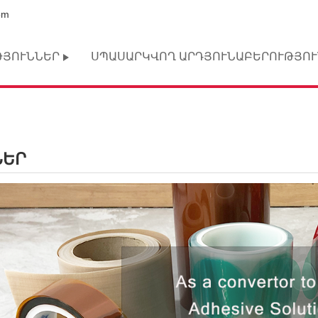
om
ԹՅՈՒՆՆԵՐ
ՍՊԱՍԱՐԿՎՈՂ ԱՐԴՅՈՒՆԱԲԵՐՈՒԹՅՈՒ
ՆԵՐ