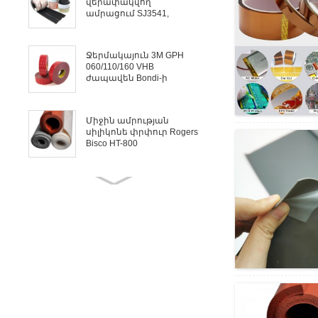
վերափակվող
ամրացում SJ3541,
SJ3551, SJ3...
Ջերմակայուն 3M GPH
060/110/160 VHB
ժապավեն Bondi-ի
համար...
Միջին ամրության
սիլիկոնե փրփուր Rogers
Bisco HT-800
Rogers Bisco HT-6000
պինդ սիլիկոն՝
միջադիրների...
Լարի, մալուխի և
շարժիչի էլեկտրական
մեկուսացում Mica Tape
Պատվերով