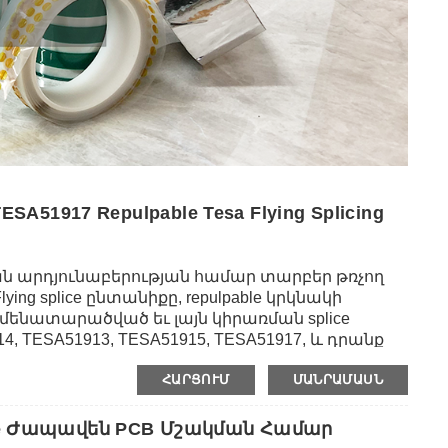
ESA51917 Repulpable Tesa Flying Splicing
ան արդյունաբերության համար տարբեր թռչող
Flying splice ընտանիքը, repulpable կրկնակի
ամենատարածված եւ լայն կիրառման splice
, TESA51913, TESA51915, TESA51917, և դրանք
ք և պատված են կրկնվող կպչուն ակրիլային
ՀԱՐՑՈՒՄ
ՄԱՆՐԱՄԱՍՆ
մմ-ից մինչև 120 մմ:Նրանք ունեն կպչունության
թերի վրա, ինչպես նաև գերազանց կտրվածքի
իջակայքում (pH3–pH9):Նրանք սովորաբար
ide Ժապավեն PCB Մշակման Համար
 թղթի արտադրության և թղթի փոխակերպման