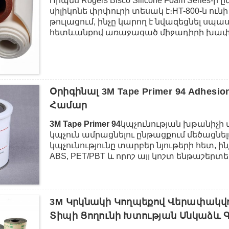
Որպես Rogers Bisco Silicone Foam Series-
և այլն:
սիլիկոնե փրփուրի տեսակ է։HT-800-ն ուն
թուլացում, ինչը կարող է նվազեցնել 
հետևանքով առաջացած միջադիրի խափան
կառուցվածք և ունի ուլտրամանուշակագ
ջերմաստիճանի դիմադրություն:Այն նաև 
մեկուսացումը էլեկտրոնային բաղադրիչներ
զգայուն կպչուն ժապավեններով, ինչպիսիք
ձևերի և չափերի կտրված մածուկ:HT-800 
Օրիգինալ 3M Tape Primer 94 Adhes
որպես միջադիր և կնքող, բացը լցնող և բ
Համար
մեկուսացում տարբեր ոլորտներում, ինչպ
հավաքումը, ավտոմեքենաների արտադրու
3M Tape Primer 94
կպչունության խթանիչի 
պաշտպանությունը և այլն:
կպչուն ամրացնելու ընթացքում մեծացնել
կպչունությունը տարբեր նյութերի հետ, ի
ABS, PET/PBT և որոշ այլ կոշտ ենթաշերտ
մետաղը և ներկված մետաղական մակերեսն
ֆիլմի և վինիլային գրաֆիկայի կպչունութ
դետալներում.
3M Կրկնակի Կողպեքով Վերափակվող 
Տիպի Ցողունի Խտության Սնկաձև 