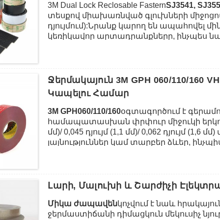
3M Dual Lock Reclosable Fastern
SJ3541, SJ355
տեսքով միախառնված գլուխների միջոցով 
դյույմում):Նրանք կարող են ապահովել մ
կեռիկավոր արտադրանքները, ինչպես նաև
ամրացում, որը կարող է բացվել և փակվ
զուգակցվում են 170 և 250 տիպի ցողուն
համակցություններ առաջարկելու համար:
սոսինձով է, իսկ SJ3551-ը՝ սպիտակ ակրիլ
Ջերմակայուն 3M GPH 060/110/160 
թափանցիկ ակրիլային սոսինձով է, որը լ
Կապելու Համար
մետաղները, ապակիները և պլաստմասսան
պոլիկարբոնատը և ABS-ը:
3M GPH060/110/160
օգտագործում է գերամո
համապատասխան փրփուր միջուկի երկու կող
մմ)/ 0,045 դյույմ (1,1 մմ)/ 0,062 դյույմ (
լայնություններ կամ տարբեր ձևեր, ինչպի
պահանջների:Գերազանց բարձր ջերմաստ
երկարաժամկետ 300°F) հատկությունը այ
հեղուկ ներկերի գործընթացների համար,
ցիկլին:Բացի այդ, այն կարող է լինել գա
Լարի, Մալուխի ԵՒ Շարժիչի Էլեկտր
սոսինձների այլընտրանք, և առանց մնացո
Միկա ժապավեն
կոչվում է նաև հրակայո
նախագծված է մետաղների, ապակու և միջ
ջերմաստիճանի դիմացկուն մեկուսիչ նյութ
նյութերին լավ կպչելու համար, ինչպիսիք