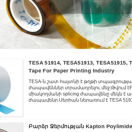
TESA 51914, TESA51913, TESA51915, T
Tape For Paper Printing Industry
TESA-ն շատ հայտնի է թղթի տպագրությ
ժապավեններ տրամադրելու մեջ:Թվում է
միակողմանի splicing ժապավենը մեկն է 
ժապավենը.Սերիան ներառում է TESA 51914
օգտագործում են ոչ հյուսված որպես հիմ
սոսինձով:Հաստությունը տատանվում է 50 
մեծ արժեքներ ծածկված և չծածկված թղ
ուժ և լավ ցողունակություն ամբողջ pH մ
Բարձր Ջերմության Kapton Poylim
օգտագործվում են որպես թռչող կապեր