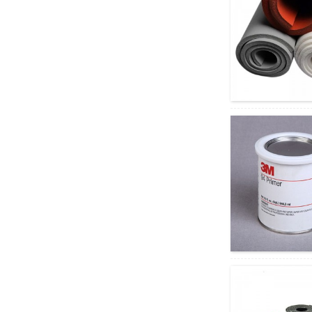
փոխակերպվող
փրփուր ժապավենի
ամբողջական շարք
Rogers Po...
Հատուկ Die Cut
հակասողացող
սիլիկոնե/ռետինե
բարձիկներ/թիթեղներ...
Թափանցիկ չսահող
սիլիկոնային կպչուն
կետեր և բարձիկներ f...
Կապույտ PVC ֆիլմի
ոսպնյակի
մակերեսային խնայող
ժապավեն
ակնաբուժական...
Տպագրվող գունավոր
Filmic PVC պայուսակի
պարանոցի ամրացնող
ժապավեն...