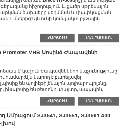
ի ընտանիքի անդամ,
Bisco HT-800
միջին ամրության
ի գերազանց հիշողություն և ցածր սթրեսային
սպասարկման ծախսերը սեղմման և փափկացման
ումներից:Այն ունի կոմպակտ բջջային
ույն ճառագայթման, օզոնի և չափազանց բարձր
առաջարկում է ցնցումների կլանումը և թրթռման
ում:Այն կարող է լամինացված լինել 3M ճնշման
ՀԱՐՑՈՒՄ
ՄԱՆՐԱՄԱՍՆ
 են 3M467/468MP, 3M9448A, 3M9495LE և տարբեր
սիլիկոնային փրփուրը կարող է օգտագործվել
ion Promoter VHB Սոսինձ Ժապավենի
արձող, ցնցումների կլանման և թրթռման
իսիք են էլեկտրոնային բաղադրիչների
թյունը և հավաքումը, LCD էկրանի
տեսակ է՝ կպչուն ժապավենների կպչունությունը
ու համար:Այն կարող է բարելավել
նչպիսիք են պոլիէթիլենային պոլիպրոպիլենը,
եր, ինչպիսիք են բետոնը, փայտը, ապակին,
երը և այլն: Այն կարող է օգտագործվել նաև
ՀԱՐՑՈՒՄ
ՄԱՆՐԱՄԱՍՆ
յունը մեծացնելու համար: ավտոմոբիլային
Ամրացում SJ3541, SJ3551, SJ3561 400
Գլխով