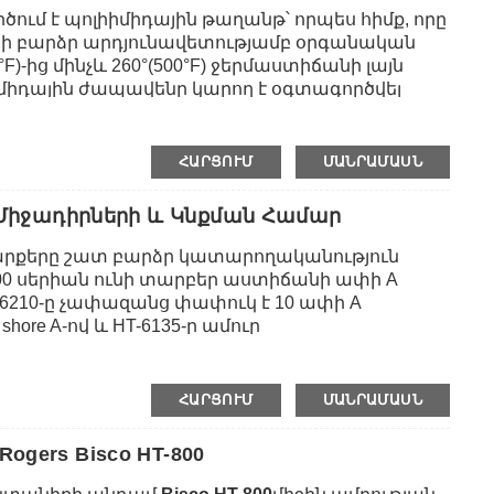
ում է պոլիիմիդային թաղանթ՝ որպես հիմք, որը
ի բարձր արդյունավետությամբ օրգանական
°F)-ից մինչև 260°(500°F) ջերմաստիճանի լայն
իիմիդային ժապավենը կարող է օգտագործվել
 ջերմաստիճանում տպագիր
 կամ վերահոսքով զոդման, SMT մակերեսի
ադրություն, ինչպես նաև լիթիումի մարտկոցի
ՀԱՐՑՈՒՄ
ՄԱՆՐԱՄԱՍՆ
ացված:Այն լայնորեն օգտագործվել է
տիեզերանավերի, հրթիռների, հրթիռների,
ն՝ Միջադիրների ԵՒ Կնքման Համար
կտրոնային արդյունաբերության և այլ
շարքերը շատ բարձր կատարողականություն
000 սերիան ունի տարբեր աստիճանի ափի A
քներ՝ 12.5um, 25um, 35um, 50um, 75um:100 մմ,
T-6210-ը չափազանց փափուկ է 10 ափի A
shore A-ով և HT-6135-ը ամուր
 HT-6240-ը թափանցիկ պինդ սիլիկոն է, իսկ HT-
ույմ)
սիլիկոն:Պինդ սիլիկոնային նյութերը
ւ (<5%), բարձր պատռման ուժ, անջրանցիկ
ՀԱՐՑՈՒՄ
ՄԱՆՐԱՄԱՍՆ
տության հանդուրժողականություն, ինչը
ման, միջադիրի, բացը լցնելու և հարվածների
ogers Bisco HT-800
 բոցերի խոչընդոտ: տարբեր ոլորտներ,
ությունը, էլեկտրոնային արդյունաբերությունը