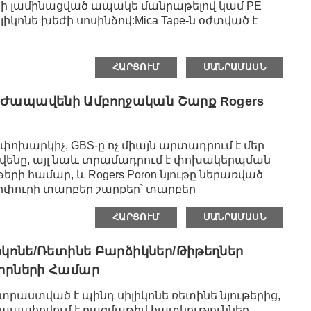
նի լամինացված ապակե մանրաթելով կամ PE
BS-ը, բետոնը և այլն:Նման գործնականորեն
ոնե խեժի սոսինձով:Mica Tape-ն օժտված է
արթ է պահում:
ալային, կորոնային դիմադրության և
տկություններով:Այն լիովին այրվող է և ունի
Միկա ժապավենը կարող է օգտագործվել
ՀԱՐՑՈՒՄ
ՄԱՆՐԱՄԱՍՆ
ի կառուցվածքում՝ կանխելու համար մալուխի
ի առաջացումը և ցրումը:Միկա ժապավենը
Ժապավենի Ամբողջական Շարք Rogers
րտեղ անհրաժեշտ է հրդեհային հսկողության
չպիսիք են բարձրահարկ շենքերը, մետրոները,
րակայանները և հանքարդյունաբերական
ոխարկիչ, GBS-ը ոչ միայն արտադրում է մեր
ենը, այլ նաև տրամադրում է փոխակերպման
երի համար, և Rogers Poron նյութը ներառված
 փրփուրի տարբեր շարքեր՝ տարբեր
ություն՝ տարբեր գործառույթներով և
ՀԱՐՑՈՒՄ
ՄԱՆՐԱՄԱՍՆ
րամադրել ինչպես գերանների գլանափաթեթային
յլ թիթեղներ՝ ճշգրիտ կտրելու
ծագրի և կիրառման:
իկոնե/ռետինե Բարձիկներ/թիթեղներ
դիրների Համար
րաստված է պինդ սիլիկոնե ռետինե նյութերից,
ն ապահովում է բազմաթիվ հատկություններ,