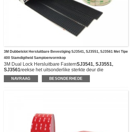
3M Dubbelslot Hersluitbare Bevestiging SJ3541, SJ3551, SJ3561 Met Tipe
400 Stamdigtheid Sampioenvormkop
3M Dual Lock Hersluitbare Fastern
SJ3541, SJ3551,
SJ3561
reekse het uitsonderlike sterkte deur die
ineenlopende sampioenvormige koppe (400 stamdigtheid
NAVRAAG
BESONDERHEDE
per vierkante duim).Hulle kan tot 5X die treksterkte van
tipiese haak-en-lus produkte verskaf, en hulle kan ook
sterk, betroubare en duursame bevestiging verskaf wat
verskeie kere oop en toegemaak kan word.Hulle pas
gewoonlik met Tipe 170 en Tipe 250 stamdigthede om
verskillende sterkte kombinasies te bied.Die 3M SJ3541 is
met sintetiese rubber-gebaseerde gom, en SJ3551 is met
wit akriel skuim gom, terwyl SJ3561 is in duidelike akriel
gom wat goed bind aan 'n verskeidenheid van substrate
insluitend metale, glas en plastiek soos akriel,