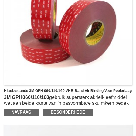
polikarbonaat en ABS.
Hittebestande 3M GPH 060/110/160 VHB-Band Vir Binding Voor Poeierlaag
3M GPH060/110/160
gebruik supersterk akrielkleefmiddel
wat aan beide kante van 'n pasvormbare skuimkern bedek
is.Dit is grys, 0,025 in (0,6 mm)/ 0,045 in (1,1 mm)/0,062”
NAVRAAG
BESONDERHEDE
(1,6 mm) met stanswerk om verskeie breedtes of
verskillende vorms soos ronde of vierkante te realiseer
volgens versoeke.Uitstekende hoë temperatuurbestande
(korttermyn 450˚F/langtermyn 300°F) kenmerk maak dit