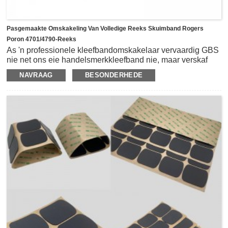
Pasgemaakte Omskakeling Van Volledige Reeks Skuimband Rogers
Poron 4701/4790-Reeks
As 'n professionele kleefbandomskakelaar vervaardig GBS
nie net ons eie handelsmerkkleefband nie, maar verskaf
ook omskakelingsdienste vir ander handelsmerkmateriaal,
NAVRAAG
BESONDERHEDE
en Rogers Poron-materiaal is ingesluit.Rogers Poron het
verskillende reekse poliuretaanskuim met verskillende
diktes, verskillende hardheidsgrade met verskillende
funksies en toepassings.Ons kan beide houtrolmateriaal vir
Poron-materiaal verskaf, maar ook ander velle met presisie-
snydienste volgens kliënt se tekening en toepassing.