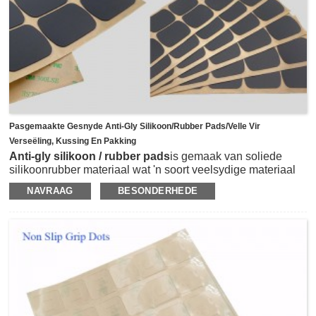
Pasgemaakte Gesnyde Anti-Gly Silikoon/rubber Pads/velle Vir
Verseëling, Kussing En Pakking
Anti-gly silikoon / rubber pads
is gemaak van soliede
silikoonrubber materiaal wat 'n soort veelsydige materiaal
is wat baie eienskappe bied soos antigly,
NAVRAAG
BESONDERHEDE
slytasieweerstand, skokbestand, anti botsing, ens. Dit is
gewoonlik gelamineer met 3M dubbelkantkleefband en
gesny in vierkantige vorm, ronde vorm of enige ander
vorms volgens verskillende toepassings.Dit kan gebruik
word as anti-gly voetpad op die meubels, vertoonskerm,
drukker, huishoudelike toestel, ens., om hulle te beskerm
teen krap en gly.Daarbenewens kan silikoonrubbervelle of -
stroke ook gebruik word as dempings-, kussing- en anti-gly-
funksie in metaal- en plastiekindustrie, masjinerie-industrie,