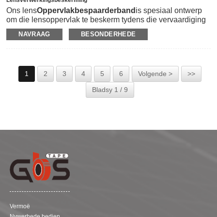
Ons lens
Oppervlakbespaarderband
is spesiaal ontwerp
om die lensoppervlak te beskerm tydens die vervaardiging
van RX-lens soos sny, poleer en slyp.Dit kan doeltreffend
NAVRAAG
BESONDERHEDE
help om te voorkom dat die skrape of deeltjies die lens
beskadig tydens die vervaardigingsproses.Die
oppervlakbespaarderband gebruik blou buigsame PVC-film
as draer, wat maklik onderskei kan word vir verwydering na
1
2
3
4
5
6
Volgende >
>>
die proses, en dan bedek is met natuurlike
rubberkleefmiddel om uitstekende hegting aan die lens te
Bladsy 1 / 9
bied met lae wringkrag om akkurate rande te verseker.Dit
kan skoon en maklik van die lens geskil word nadat dit
geblokkeer is sonder om enige oorblyfsels of spookbeelde
op die lens te laat.Ons PVC-filmband kan nie net op die
lens aangebring word nie, maar ook op die vervaardiging
van glas en ander optiese materiale.
Vermoë
Nywerhede bedien