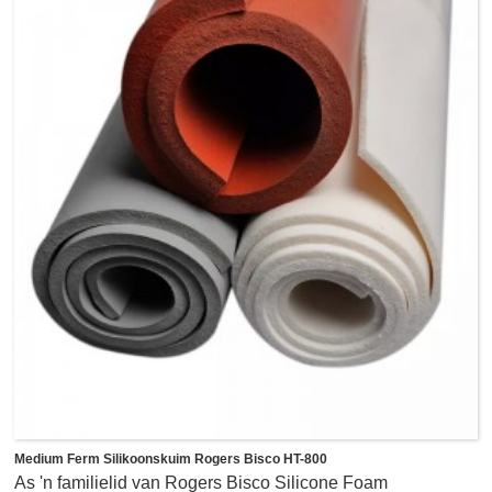
soliede silikoon en HT-6360 is brandveilige soliede
silikoon.Die soliede silikoonmateriale bied lae drukset
(<5%), hoë skeursterkte, waterdigte eienskappe en uiters
stywe diktetoleransies, wat ideaal is as funksie van
kussing, verseëling, pakking, gapingsvul en skokabsorpsie,
ook selfs as vlamversperring in verskeie nywerhede, soos
motorbedryf, elektroniese industrie, ens.
Medium Ferm Silikoonskuim Rogers Bisco HT-800
As 'n familielid van Rogers Bisco Silicone Foam