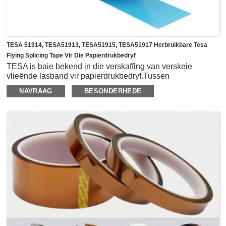
TESA 51914, TESA51913, TESA51915, TESA51917 Herbruikbare Tesa
Flying Splicing Tape Vir Die Papierdrukbedryf
TESA is baie bekend in die verskaffing van verskeie
vlieënde lasband vir papierdrukbedryf.Tussen
die
Vliegende splitsfamilie, heropvulbare dubbelzijdige
NAVRAAG
BESONDERHEDE
splyselband is een van die mees algemene en wye
toepassingssplybande.Die reeks sluit TESA 51914,
TESA51913, TESA51915, TESA51917 in, en hulle gebruik
nie-geweefde materiaal as agtergrond en is bedek met
herverpulpbare klewerige akrielkleefmiddel.Die dikte
wissel van 50um tot 120um.Hulle het groot
adhesiewaardes op bedekte en onbedekte papiere, en ook
uitstekende skuifsterkte en goeie verpulpbaarheid oor volle
pH-reeks (pH3–pH9).Hulle word gewoonlik as vlieënde
verbindings in die papiervervaardigings- en
papieromskakelingsbedryf gebruik.