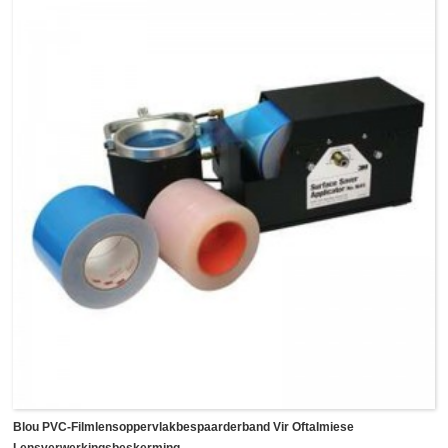
jou projeksigbaarheid nie geraak word nie.Boonop, met die
selfklevende rugkant, kan die greeppunte aan die meeste
van die oppervlak vasgeplak word, soos stof, lap, papier en
ander oppervlaktes.Dit is baie maklik om te gebruik, pas net
die kolletjies aan die agterkant van jou liniale of sjablone
aan, en skeur dit dan af sonder enige oorblyfsels wanneer
jy dit nie meer nodig het nie.
Ons kan beide vorms in ronde skywe of vierkantige stuk op
'n groot vel sny en dit individueel verpak met 'n
pasgemaakte logo, elke groot vel bevat gewoonlik 24 stuks
groot kolletjies en 24 stuks klein kolletjies vir jou
verskillende toepassings.
Blou PVC-Filmlensoppervlakbespaarderband Vir Oftalmiese
Lensverwerkingsbeskerming