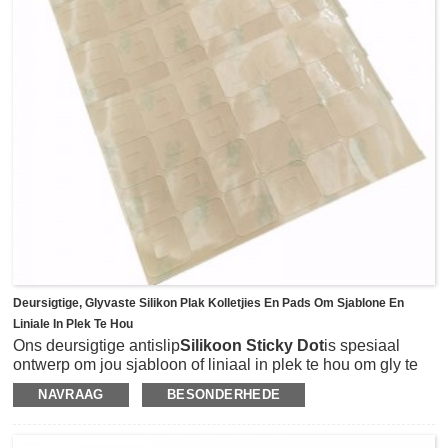
glasindustrie en ander vertoonrakke.Kleur kan deursigtig
gemaak word of ander kleure soos wit, swart, blou, rooi,
groen, oranje, ens, as versoeke.
Dikte is beskikbaar vanaf 0.2mm tot 6mm volgens die kliënt
se toepassing.
Deursigtige, Glyvaste Silikon Plak Kolletjies En Pads Om Sjablone En
Liniale In Plek Te Hou
Ons deursigtige antislip
Silikoon Sticky Dot
is spesiaal
ontwerp om jou sjabloon of liniaal in plek te hou om gly te
voorkom wanneer die roterende snyer gebruik word, sodat
NAVRAAG
BESONDERHEDE
die sny veiliger, meer akkuraat en meer perfekte reguit lyne
is.Die greepkolletjies is gemaak van deursigtige
silikoonmateriaal en gerugsteun met 3M467-kleefstof, sodat