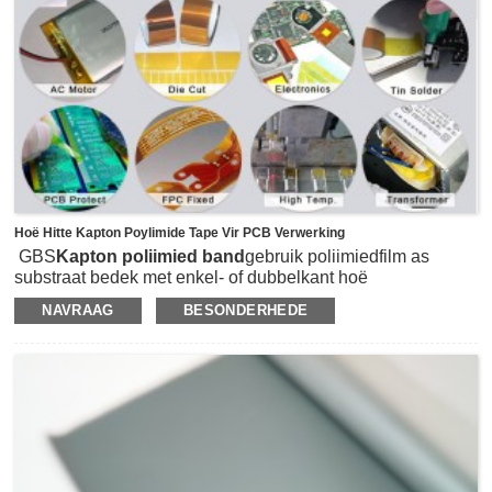
Hoë Hitte Kapton Poylimide Tape Vir PCB Verwerking
GBS
Kapton poliimied band
gebruik poliimiedfilm as
substraat bedek met enkel- of dubbelkant hoë
werkverrigting organiese silikoon gom.In staat tot 'n wye
NAVRAAG
BESONDERHEDE
temperatuurreeks van -260 ° (-452 ° F) tot 260 ° (500 ° F),
kan sulke hoë hitte poliimied band gebruik word in hoë
temperatuur werk temperatuur op gedrukte stroombaan
borde tydens golf soldeer of hervloei soldering, SBS
oppervlak montering, Transformator vervaardiging, sowel
as litium battery positief en negatief en ore vas.Dit is wyd
gebruik in die lugvaart, lugvaart, mariene, ruimtetuie,
missiele, vuurpyle, atoomenergie, elektriese en
elektroniese industrie en ander velde.