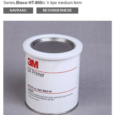
Series,
Bisco HT-800
is 'n tipe medium ferm
silikoonskuim.HT-800 het uitstekende geheue en lae
NAVRAAG
BESONDERHEDE
spanningsverslapping wat instandhoudingskoste kan
verminder as gevolg van pakkingfoute wat veroorsaak word
deur kompressiestel en versagting.Dit het 'n kompakte
selstruktuur en het uitstekende eienskappe van UV, osoon
en uiters hoë temperatuurweerstand.Dit bied ook
skokabsorpsie en vibrasie-isolasie in elektroniese
komponente.Dit kan gelamineer word met 3M
drukgevoelige kleefbande soos 3M467/468MP, 3M9448A,
3M9495LE en pasgemaakte stanswerk in verskillende
vorms en groottes.HT-800 silikoonskuim kan gebruik word
as pakking en verseëling, gapingsvul en kussing,
skokabsorbering en vibrasie-isolasie in verskeie industrieë
soos elektroniese komponente monteer,
motorvervaardiging en -montering, LCD-skermbeskerming,
ens.