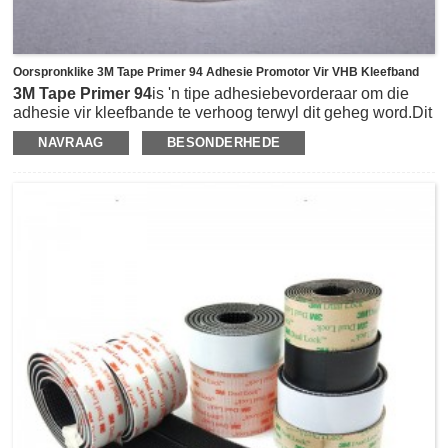
Oorspronklike 3M Tape Primer 94 Adhesie Promotor Vir VHB Kleefband
3M Tape Primer 94
is 'n tipe adhesiebevorderaar om die
adhesie vir kleefbande te verhoog terwyl dit geheg word.Dit
kan die adhesie aan verskeie materiale soos poliëtileen
NAVRAAG
BESONDERHEDE
polipropileen, ABS, PET/PBT en sommige ander taai
substrate soos beton, hout, glas, metaal en geverfde
metaaloppervlakke, ens. Dit kan ook gebruik om die
adhesie van film en vinielgrafika te verhoog in
motorbesonderhede.