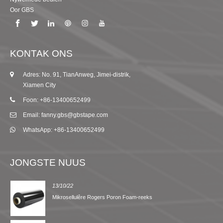
Oor GBS
KONTAK ONS
Adres: No. 91, TianAnweg, Jimei-distrik,
Xiamen City
Foon: +86-13400652499
Email: fanny.gbs@gbstape.com
WhatsApp: +86-13400652499
JONGSTE NUUS
13/10/22
Mikrosellulêre Rogers Poron Foam-reeks