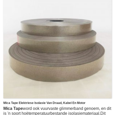
ideaal vir poeierlaag- of vloeibare verfprosesse wat 'n
hittebaksiklus ondergaan.Boonop kan dit die alternatief
wees vir klinknaels, sweislasse en skroewe of vloeibare
kleefmiddels, en sonder enige oorblyfsels wanneer dit
afgeskil word.Dit is spesifiek ontwerp vir goeie adhesie aan
metale, glas en ander medium tot hoë oppervlak energie
materiale, soos aluminium, vlekvrye staal, komposiete,
plastiek, akriel, ABS, beton, ens.Sulke feitlik onsigbare
bevestiging hou oppervlaktes glad.
Mica Tape Elektriese Isolasie Van Draad, Kabel En Motor
Mica Tape
word ook vuurvaste glimmerband genoem, en dit
is 'n soort hoëtemperatuurbestande isolasiemateriaal.Dit