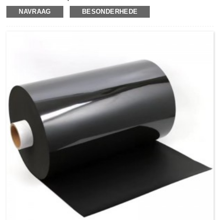
gebruik mika-papier as basismateriaal en dan enkel- of
NAVRAAG
BESONDERHEDE
dubbelkant gelamineer met glasvesel of PE-film en versterk
met organiese silikoonhars-kleefmiddel.Mica Tape het
uitstekende eienskappe van brandweerstand, suur, alkali,
korona weerstand en straling weerstand.Dit is volkome
onbrandbaarheid en het uiters hoë
hittebestandheid.Mikaband kan in elektriese kabel- of
draadstruktuur gebruik word om die opwekking en
verspreiding van die giftige rook en gas tydens die brand
van die kabel te voorkom.Mikaband word ook gebruik in
sommige plekke waar brandbeheerveiligheid en sekuriteit
benodig word, soos hoë geboue, moltreine, ondergrondse
strate, groot kragstasies en mynondernemings.