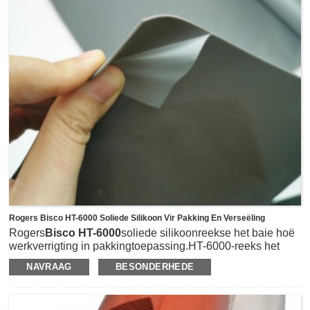
Kleur opsies: Amber, Swart Rooi
Poliimied film dikte opsies: 12.5um, 25um, 35um, 50um,
75um.100um, 125um.
Beskikbare rolgrootte:
Maksimum breedte: 500 mm (19.68 duim)
Lengte: 33 meter
Rogers Bisco HT-6000 Soliede Silikoon Vir Pakking En Verseëling
Rogers
Bisco HT-6000
soliede silikoonreekse het baie hoë
werkverrigting in pakkingtoepassing.HT-6000-reeks het
verskillende grade shore A Durometer van 10-65 vir
NAVRAAG
BESONDERHEDE
keuse.HT-6210 is ekstra sag met 10 shore A Durometer,
HT-6220 is sagte graad met 20 shore A en HT-6135 is
stywe toleransie soliede silikoon, HT-6240 is deursigtige