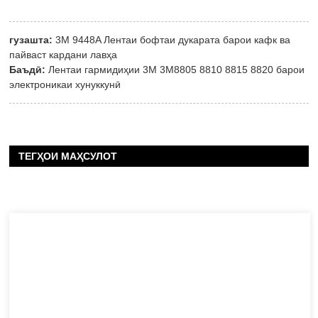
гузашта:
3M 9448A Лентаи бофтаи дукарата барои кафк ва
пайваст кардани лавҳа
Баъдӣ:
Лентаи гармидиҳии 3M 3M8805 8810 8815 8820 барои
электроникаи хунуккунӣ
ТЕГҲОИ МАҲСУЛОТ