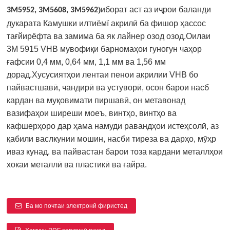
)
иборат аст аз иҷрои баланди
3M5952, 3M5608, 3M5962
дукарата Камушки илтиёмї акрилӣ ба фишор ҳассос
тағйирёфта ва замима ба як лайнер озод озод.Оилаи
3M 5915 VHB мувофиқи барномаҳои гуногун чаҳор
ғафсии 0,4 мм, 0,64 мм, 1,1 мм ва 1,56 мм
дорад.Хусусиятҳои лентаи пенои акрилии VHB бо
пайвастшавӣ, чандирӣ ва устуворӣ, осон барои насб
кардан ва муқовимати пиршавӣ, он метавонад
вазифаҳои ширеши моеъ, винтҳо, винтҳо ва
кафшерҳоро дар ҳама намуди равандҳои истеҳсолӣ, аз
қабили васлкунии мошин, насби тиреза ва дарҳо, мӯҳр
иваз кунад. ва пайвастан барои тоза кардани металлҳои
хокаи металлӣ ва пластикӣ ва ғайра.
Ба мо почтаи электронӣ фиристед