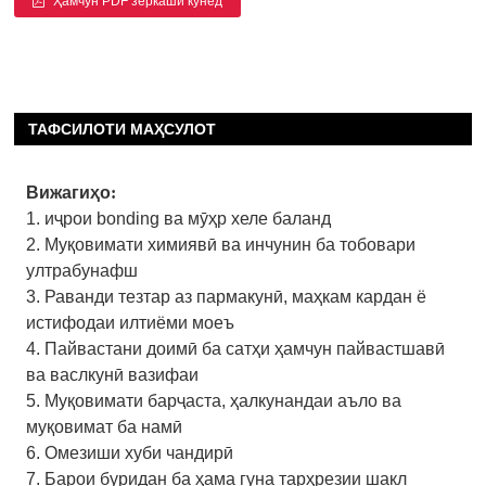
Ҳамчун PDF зеркашӣ кунед
ТАФСИЛОТИ МАҲСУЛОТ
Вижагиҳо
:
1. иҷрои bonding ва мӯҳр хеле баланд
2. Муқовимати химиявӣ ва инчунин ба тобовари
ултрабунафш
3. Раванди тезтар аз пармакунӣ, маҳкам кардан ё
истифодаи илтиёми моеъ
4. Пайвастани доимӣ ба сатҳи ҳамчун пайвастшавӣ
ва васлкунӣ вазифаи
5. Муқовимати барҷаста, ҳалкунандаи аъло ва
муқовимат ба намӣ
6. Омезиши хуби чандирӣ
7. Барои буридан ба ҳама гуна тарҳрезии шакл