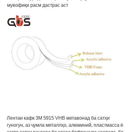
мувофиқи расм дастрас аст
Лентаи кафк 3M 5915 VHB метавонад ба сатҳи
гуногун, аз ҷумла металлҳо, алюминий, пластмасса ё