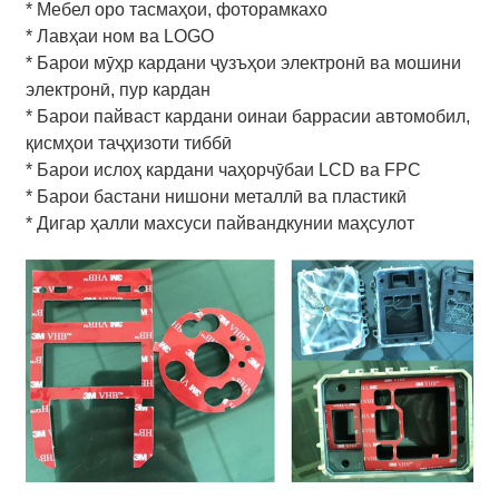
* Мебел оро тасмаҳои, фоторамкахо
* Лавҳаи ном ва LOGO
* Барои мӯҳр кардани ҷузъҳои электронӣ ва мошини
электронӣ, пур кардан
* Барои пайваст кардани оинаи баррасии автомобил,
қисмҳои таҷҳизоти тиббӣ
* Барои ислоҳ кардани чаҳорчӯбаи LCD ва FPC
* Барои бастани нишони металлӣ ва пластикӣ
* Дигар ҳалли махсуси пайвандкунии маҳсулот