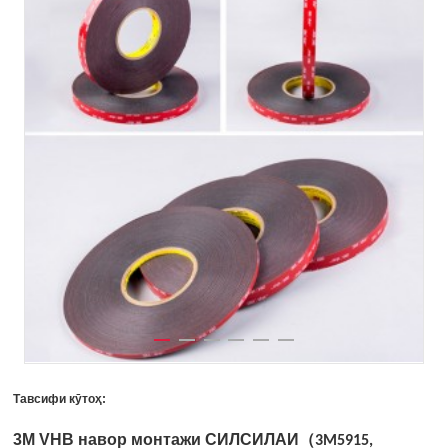
Тавсифи кӯтоҳ:
3M VHB навор монтажи СИЛСИЛАИ
（
3M5915,