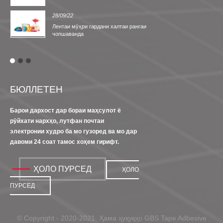
28/09/22
Лентаи мӯҳри гардани халтаи рангаи
чопшаванда
БЮЛЛЕТЕН
Барои дархост дар бораи маҳсулот ё
рӯйхати нархҳо, лутфан почтаи
электронии худро ба мо гузоред ва мо дар
давоми 24 соат тамос хоҳем гирифт.
ҲОЛО ПУРСЕД
ҲОЛО
ПУРСЕД
© Copyright - 2020-2021: Ҳама ҳуқуқҳо GBS Tape Adbesive