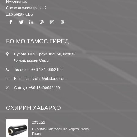
Имкониятҳо
Соҳаҳои хизматрасонӣ
Дар бораи GBS
БО МО ТАМОС ГИРЕД
Суроға: № 91, роҳи ТианАн, ноҳияи
Ҷимэй, шаҳри Сямэн
Телефон: +86-13400652499
Email: fanny.gbs@gbstape.com
Сайтҳо: +86-13400652499
ОХИРИН ХАБАРҲО
13/10/22
Силсилаи Microcellular Rogers Poron
Foam