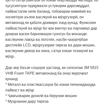
ҳатто сатҳи рангҳои бо хокаи бофташуда часпида, бо
хусусиятҳои пурқуввати устувории дарозмуддат,
пайвастагии хеле баланд, тобоварии кимиёвӣ ва
хосиятҳои аълои васлкунӣ ва мӯҳргузорӣ, он
метавонад як қабати доимиро эҷод кунад. Функсияи
пайвасткунӣ ва мӯҳр ба ҷои винтҳо ва парчамҳо дар
доираи васеи барномаҳои гуногун ба монанди
васлкунии лавҳа ва логотип, насби чаҳорчӯбаи
дисплейи LCD, мӯҳргузории тиреза ва дари мошин,
васлкунии девор ва оина, сатҳи хокаи тозакунӣ ва
мӯҳр.
Дар зер баъзе соҳаҳое ҳастанд, ки силсилаи 3M 5915
VHB Foam TAPE метавонанд ба онҳо муроҷиат
кунанд:
* Металл ва пластмассаҳои бо хокаи печонидашуда
пайваст ва мӯҳр
* Ҷамъоварии дохилӣ ва берунии мошин
* Муҳрзании дару тиреза