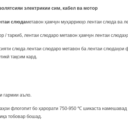
золятсияи электрикии сим, кабел ва мотор
нтаи слюда
метавон ҳамчун муҳаррикҳо лентаи слюда ва ле
р / таркиб, лентаи слюдаро метавон ҳамчун лентаи слюдаҳо
ияти слюда лентаи слюдаро метавон ба лентаи слюдаҳои ф
тикӣ тақсим кард.
и гармии аъло.
аҳои флогопит бо ҳарорати 750-950 ℃ шикаста намешавад 
иқа тобовар бошад.