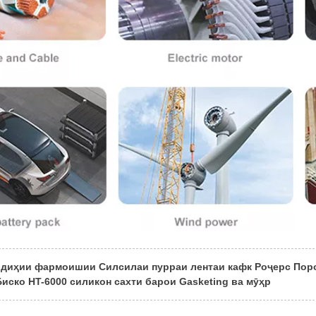
диҳии фармоишии Силсилаи пурраи лентаи кафк Роҷерс Поро
иско HT-6000 силикон сахти барои Gasketing ва мӯҳр