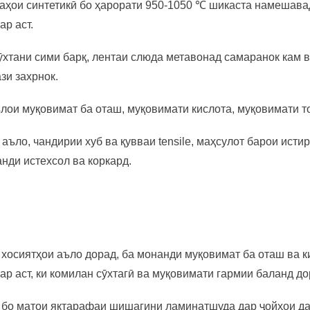
аҳои синтетикӣ бо ҳарорати 950-1050 ℃ шикаста намешавад
ар аст.
ӯхтани сими барқ, лентаи слюда метавонад самаранок кам 
ази захрнок.
лои муқовимат ба оташ, муқовимати кислота, муқовимати т
 аъло, чандирии хуб ва қувваи tensile, маҳсулот барои исти
нди истехсол ва коркард.
хосиятҳои аъло дорад, ба монанди муқовимат ба оташ ва ки
ар аст, ки комилан сӯхтагӣ ва муқовимати гармии баланд до
 бо матои яктарафаи шишагини ламинатшуда дар ҷойҳои дах