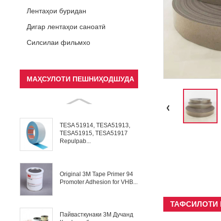
Лентаҳои буридан
Дигар лентаҳои саноатӣ
Силсилаи фильмхо
МАҲСУЛОТИ ПЕШНИҲОДШУДА
TESA 51914, TESA51913,
TESA51915, TESA51917
Repulpab...
Original 3M Tape Primer 94
Promoter Adhesion for VHB...
ТАФСИЛОТИ
Пайвасткунаки 3M Дучанд