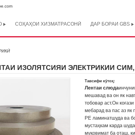
pe.com
О
СОҲАҲОИ ХИЗМАТРАСОНӢ
ДАР БОРАИ GBS
РИКӢ
ТАИ ИЗОЛЯТСИЯИ ЭЛЕКТРИКИИ СИМ,
Тавсифи кӯтоҳ:
Лентаи слюда
инчуни
мешавад ва он як нав
тобовар аст.Он коғаз
мебарад ва пас аз як 
PE ламинатшуда ва бо
мустаҳкам карда шуда
муқовимат ба оташ, ки