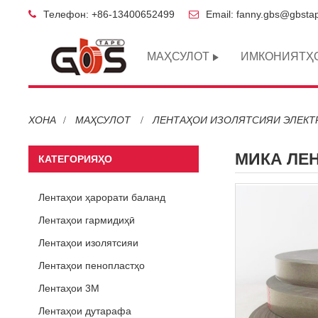
Телефон: +86-13400652499
Email: fanny.gbs@gbsta
МАҲСУЛОТ
ИМКОНИЯТҲ
ХОНА
МАҲСУЛОТ
ЛЕНТАҲОИ ИЗОЛЯТСИЯИ ЭЛЕКТ
МИКА ЛЕН
КАТЕГОРИЯҲО
Лентаҳои ҳарорати баланд
Лентаҳои гармидиҳӣ
Лентаҳои изолятсияи
электрикӣ
Лентаҳои пенопластҳо
Лентаҳои 3M
Лентаҳои дутарафа