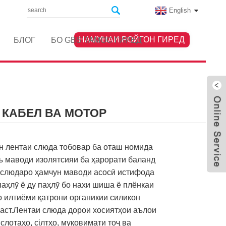
English
НАМУНАИ РОЙГОН ГИРЕД
БЛОГ
БО GBS ТАМОС ГИРЕД
 КАБЕЛ ВА МОТОР
н лентаи слюда тобовар ба оташ номида
ъ маводи изолятсияи ба ҳарорати баланд
и слюдаро ҳамчун маводи асосӣ истифода
паҳлӯ ё ду паҳлӯ бо нахи шиша ё плёнкаи
 илтиёми қатрони органикии силикон
аст.Лентаи слюда дорои хосиятҳои аълои
слотаҳо, сілтҳо, муқовимати тоҷ ва