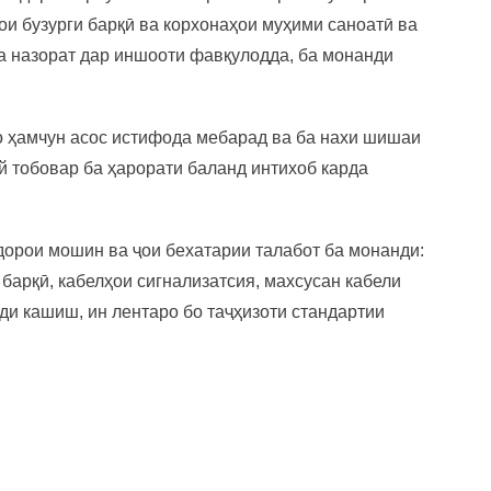
ҳои бузурги барқӣ ва корхонаҳои муҳими саноатӣ ва
​ва назорат дар иншооти фавқулодда, ба монанди
 ҳамчун асос истифода мебарад ва ба нахи шишаи
й тобовар ба ҳарорати баланд интихоб карда
дорои мошин ва ҷои бехатарии талабот ба монанди:
 барқӣ, кабелҳои сигнализатсия, махсусан кабели
ди кашиш, ин лентаро бо таҷҳизоти стандартии