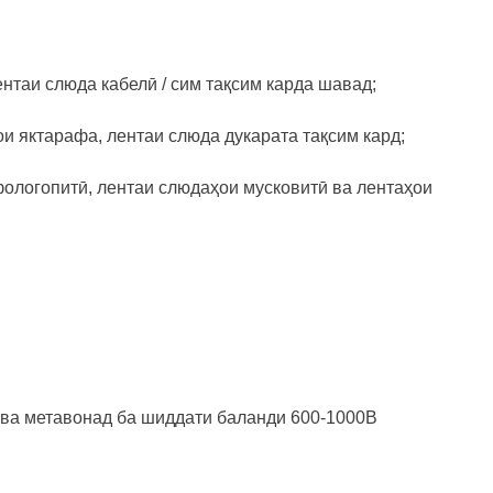
нтаи слюда кабелӣ / сим тақсим карда шавад;
и яктарафа, лентаи слюда дукарата тақсим кард;
ологопитӣ, лентаи слюдаҳои мусковитӣ ва лентаҳои
ва метавонад ба шиддати баланди 600-1000В