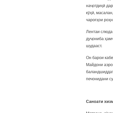
Лентаи ниқобкашии Fine
Line PVC Ҳарорати баланд
наҷотдиҳӣ дар
Эквивал...
кӯҳӣ, масалан
чароғҳои роҳ
Сиёҳ ва сафед PE лазерӣ
буридани филми
Лентаи слюда
муҳофизатӣ барои ...
дуҷониба ҳамч
шудааст.
Лентаи илтиёмии
перфоратсияшуда барои
пошидани худкор ...
Он барои кабе
Майдони аэрок
Лентаи асбобҳои
баландшиддат 
полипропиленӣ, ки доғдор
нест ...
печонидани су
Экологии мавҷи канори
зиппер картони дуҷониба
...
Саноати хиз