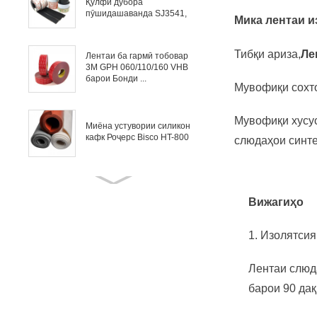
Қулфи дубора
пӯшидашаванда SJ3541,
Мика лентаи и
SJ3551, SJ3...
Тибқи ариза,
Ле
Лентаи ба гармӣ тобовар
3M GPH 060/110/160 VHB
барои Бонди ...
Мувофиқи сохто
Мувофиқи хусус
Миёна устувории силикон
кафк Роҷерс Bisco HT-800
слюдаҳои синте
Роҷерс Биско HT-6000
силиконҳои сахти барои
Вижагиҳо
газбандии ...
1. Изолятсия
Мика лентаи изолятсияи
электрикии сим, кабел ва
Лентаи слюд
мотор
барои 90 дақ
Табдилдиҳии фармоишии