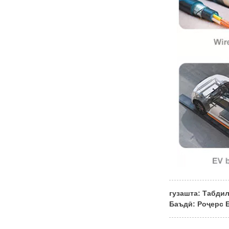
гузашта:
Табдил
Баъдӣ:
Роҷерс Б