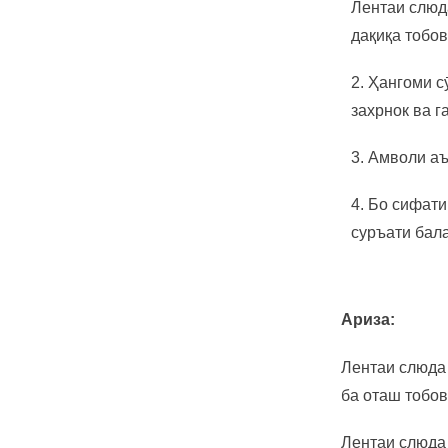
Лентаи слюд
Силсилаи пурраи лентаи
кафк Роҷерс По...
дақиқа тобов
2. Ҳангоми с
Силикони зидди лағжишҳо/
пастҳои резинӣ/ варақаҳои
захрнок ва г
фармоишии буридашуда...
3. Амволи аъ
Нуқтаҳо ва замимаҳои
шаффофи кремнийи
4. Бо сифати
часпанда...
суръати бала
Лентаи
муҳофизаткунандаи
рӯизаминии филми PVC-и
кабуд барои офтальмологӣ
Ариза:
...
Лентаи мӯҳркунандаи
Лентаи слюда 
гардани халтаи ПВХ-и
рангаи чопшаванда барои
ба оташ тобов
...
Лентаи слюда