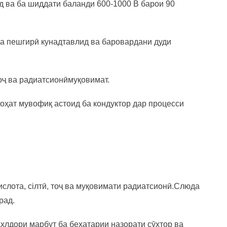
 ва ба шиддати баланди 600-1000 В барои 90
ва пешгирӣ кунад
тавлид ва баровардани дуди
оҷ ва радиатсионӣ
муқовимат.
роҳат мувофиқ аст
оид ба кондуктор дар процесси
слота, сілтӣ, тоҷ ва муқовимати радиатсионӣ.Слюда
рад.
лдори марбут ба бехатарии назорати сӯхтор ва