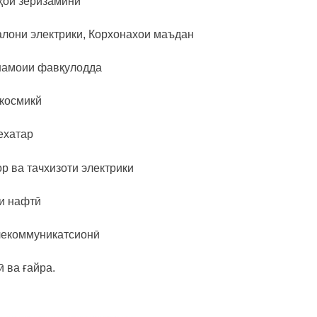
ҳои зеризаминӣ
алони электрики, Корхонахои маъдан
намоии фавқулодда
космикй
ехатар
р ва тачхизоти электрики
и нафтӣ
лекоммуникатсионӣ
 ва ғайра.