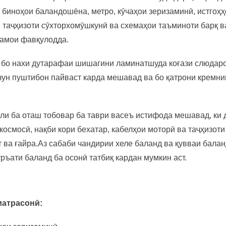
 биноҳои баландошёна, метро, ​​кӯчаҳои зеризаминӣ, истгоҳ
, таҷҳизоти сӯхторхомӯшкунӣ ва схемаҳои таъминоти барқ ​
намои фавқулодда.
 бо нахи дутарафаи шишагини ламинатшуда коғази слюдаро
ун пуштибон пайваст карда мешавад ва бо қатрони кремни
ли ба оташ тобовар ба таври васеъ истифода мешавад, ки 
осмосӣ, нақби кори бехатар, кабелҳои моторӣ ва таҷҳизоти
ва ғайра.Аз сабаби чандирии хеле баланд ва қувваи балан
ръати баланд ба осонӣ татбиқ кардан мумкин аст.
матрасонӣ: