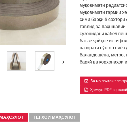
муқовимати радиатси
муқовимати гармии хе
сими барқӣ ё сохтори 
тавлид ва паҳншавии 
сӯзонидани кабел пеш
баъзе ҷойҳое истифод
назорати сӯхтор ниёз
баландошёна, метро, ​
барқӣ ва корхонаҳои 
Ба мо почтаи элект
Ҳамчун PDF зеркашӣ
 МАҲСУЛОТ
ТЕГҲОИ МАҲСУЛОТ