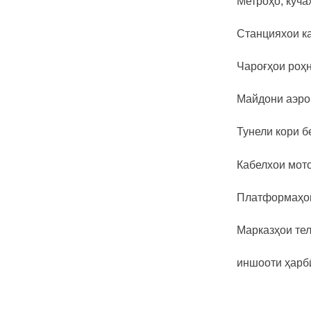
Метроҳо, кӯча
Лавҳаи полипропиленӣ аз
оташ тобовар аз оташи
галогенӣ ...
Станцияхои к
Чароғҳои роҳ
Майдони аэро
Тунели кори б
Кабелхои мото
Платформаҳо
Марказҳои те
иншооти ҳарбӣ