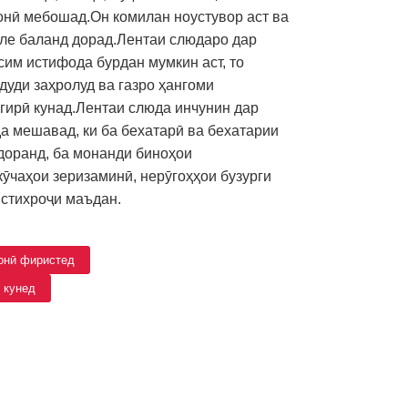
онӣ мебошад.Он комилан ноустувор аст ва
ле баланд дорад.Лентаи слюдаро дар
сим истифода бурдан мумкин аст, то
дуди заҳролуд ва газро ҳангоми
гирӣ кунад.Лентаи слюда инчунин дар
а мешавад, ки ба бехатарӣ ва бехатарии
 доранд, ба монанди биноҳои
​кӯчаҳои зеризаминӣ, нерӯгоҳҳои бузурги
истихроҷи маъдан.
ронӣ фиристед
 кунед