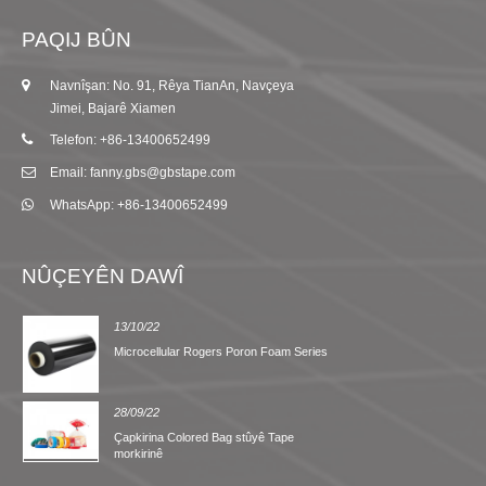
PAQIJ BÛN
Navnîşan: No. 91, Rêya TianAn, Navçeya
Jimei, Bajarê Xiamen
Telefon: +86-13400652499
Email: fanny.gbs@gbstape.com
WhatsApp: +86-13400652499
NÛÇEYÊN DAWÎ
13/10/22
Microcellular Rogers Poron Foam Series
28/09/22
Çapkirina Colored Bag stûyê Tape
morkirinê