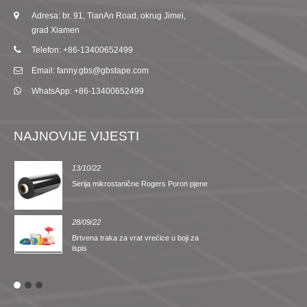
Adresa: br. 91, TianAn Road, okrug Jimei,
grad Xiamen
Telefon: +86-13400652499
Email: fanny.gbs@gbstape.com
WhatsApp: +86-13400652499
NAJNOVIJE VIJESTI
13/10/22
Serija mikrostanične Rogers Poron pjene
28/09/22
Brtvena traka za vrat vrećice u boji za
ispis