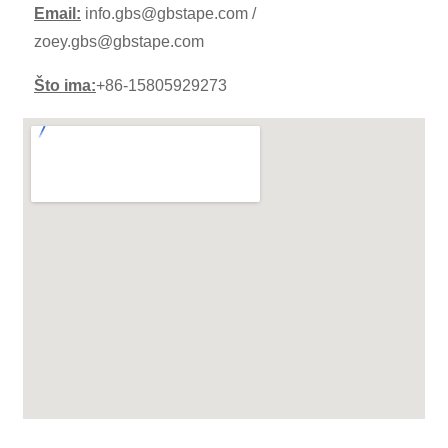
Email:
info.gbs@gbstape.com /
zoey.gbs@gbstape.com
Što ima:
+86-15805929273