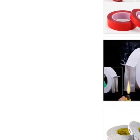
ہائی ٹمپریچر فائن لائن
پیویسی ماسکنگ ٹیپ مساوی...
بلیک اینڈ وائٹ پیئ لیزر
کٹنگ حفاظتی فلم...
آٹو سپرے کے لیے سوراخ شدہ
ٹرم ماسکنگ چپکنے والی
ٹیپ...
غیر داغدار ٹینسیلائزڈ
پولی پروپیلین ایپلائینس
ٹیپ...
ماحولیاتی لہر ایج زپر
کارٹن ڈبل سائیڈ ٹا...