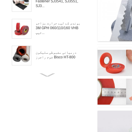
Fastener SJ3541, SJ3551,
SJ3...
بوندی کے لیے حرارت مزاحم
3M GPH 060/110/160 VHB
ٹیپ...
درمیانی مضبوطی سلیکون
فوم راجرز Bisco HT-800
Rogers Bisco HT-6000 ٹھوس
سلیکون گیسکیٹنگ کے لیے...
تار، کیبل اور موٹر کی
میکا ٹیپ الیکٹرک موصلیت