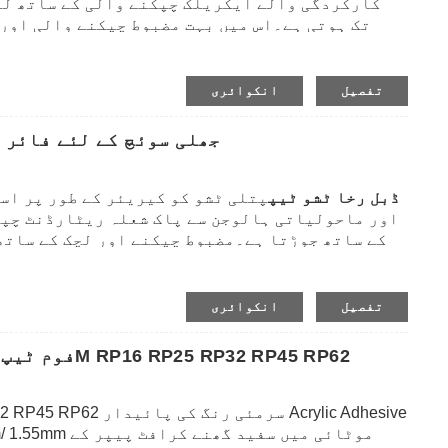
کارکردگی والے ایکریلک چپکنے والی کے ساتھ لی
پوشیدہ صاف رنگ گھر کی سجاوٹ کی اشیاء جیسے فوٹو 
سامان پر لگانے کے لیے موزوں ہے۔یہ عام طور پر سول
تاکہ سولر پینل اسمبلی کے دوران مستقل ش
تفصیل
انکوائری
جھلی سوئچ کے لئے فائر 
ڈبل رخا ٹشو ٹیپ
پتلی ٹشو کو کیریئر کے طور پر اس
اور ماحولیاتی ہالوجن سے پاک شعلہ ریٹارڈنٹ چپک
کے ساتھ جوڑتا ہے۔مضبوط چپکنے اور لچک کے ساتھ،
جھلی کے سوئچ، لیتھیم بیٹری فکسیشن، آٹوموٹو 
کرنے اور بند کرنے پر لگائی جاتی ہے۔اسے دیگر م
بھی پرتدار کیا جا سکتا ہے تاکہ صنعت
تفصیل
انکوائری
ڈبل سائیڈڈ ایکریلک 3M VHB فوم ٹیپ سیریز 3M RP16 RP25 RP32 RP45 RP62