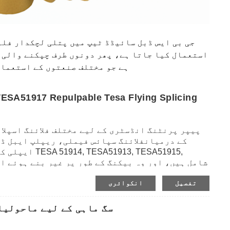
جی بی ایس ڈبل سائیڈڈ ٹیپ میں پتلی لچکدار فلم
استعمال کیا جاتا ہے، پھر دونوں طرف چپکنے والی ل
ہے جو مختلف صنعتوں کے استعمال
ESA51917 Repulpable Tesa Flying Splicing
کے درمیان
فلائنگ سپائس فیملی، ریپلپ ایبل ڈب
ایپلی کیشن سپ
تفصیل
انکوائری
ہوتی ہے۔ان کے پاس لیپت اور غیر کوٹیڈ کاغذات پر
تیار کرنے اور کاغذ کو تبدیل کرنے والی صنعتو
سگ ماہی کے لیے ماحولیا