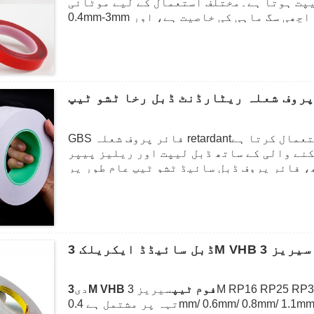
پت ہوتا ہے۔مختلف استعمال کے لیے موٹائی
0.4mm-3mm تک ہوتی ہے۔اس میں بہت مضبوط چپکنے والی اور اچھی سگ ماہی کی خاصیت ہے، اور
فریم، گھڑی، ہک، اور باورچی خانے کے دیگر
ر پینل کے لیے اسمبلی پر بھی لاگو ہوتا ہے
مولیت اور بوڈنگ فنکشن فراہم کیا جا سکے۔
پروف شعلہ ریٹارڈنٹ ڈبل رخا ٹشو ٹیپ
تعمال کرتا ہے
GBS فائر پروف شعلہ retardant
نے والی کے ساتھ ڈبل لیپت اور ریلیز پیپر
 فائر پروف ڈبل سائیڈ ٹشو ٹیپ عام طور پر
انجن کے لیے تھرمل انسولیشن پینل کو ٹھیک
واد جیسے فوم، ایوا، پی سی، پی پی کے ساتھ
 کی مختلف درخواستوں کو پورا کیا جا سکے۔
3M VHB فوم ٹیپ
سیریز 3M RP16 RP25 RP32 RP45 RP62 سرمئی رنگ کی پائیدار Acrylic Adhesive
دی
تہہ پر مشتمل ہے 0.4mm/ 0.6mm/ 0.8mm/ 1.1mm/ 1.55mm موٹائی میں سفید گھنے کرافٹ پیپر کے