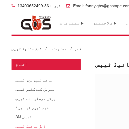
Email: fanny.gbs@gbstape.co
فون: +86-13400652499
۔
صلاحیتیں
مصنوعات
گھر
مصنوعات
ڈبل سائیڈ ٹیپس
ائیڈ ٹیپس
اقسام
ہائی ٹمپریچر ٹیپس
تھرمل کنڈکٹیو ٹیپس
برقی موصلیت کے ٹیپس
فوم ٹیپس اور پیڈ
3M ٹیپس
ڈبل سائیڈ ٹیپس