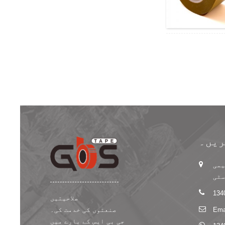
ریں۔
 جیمی
سٹی
صلاحیتیں
Ema
صنعتوں کی خدمت کی۔
جی بی ایس کے بارے میں