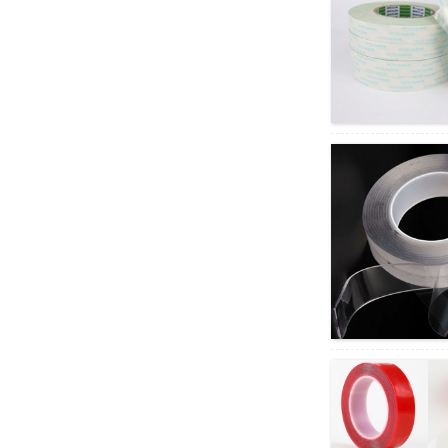
فوم ٹیپ راجرز پو کی کسٹم
کنورٹنگ مکمل سیریز...
کسٹم ڈائی کٹ اینٹی سکڈ
سلیکون/ربڑ پیڈ/شیٹس...
شفاف نان سلپ سلیکون
چسپاں نقطے اور پیڈ f...
بلیو پی وی سی فلم لینس
سرفیس سیور ٹیپ چشم کے
لیے...
پرنٹ ایبل رنگین فلمی پی
وی سی بیگ نیک سیلر ٹیپ کے
لیے...