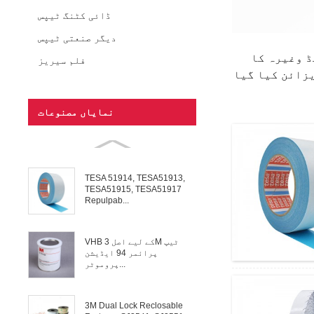
ڈائی کٹنگ ٹیپس
دیگر صنعتی ٹیپس
ڈ وغیرہ کا
فلم سیریز
یزائن کیا گیا
نمایاں مصنوعات
TESA 51914, TESA51913,
TESA51915, TESA51917
Repulpab...
VHB کے لیے اصل 3M ٹیپ
پرائمر 94 ایڈیشن
پروموٹر...
3M Dual Lock Reclosable