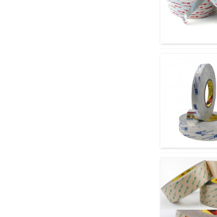
ہالوجن فری شعلہ ریٹارڈنٹ
پولی پروپیلین پی پی شیٹ...