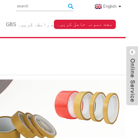
English
مفت نمونہ حاصل کریں۔
GBS سے رابطہ کریں۔