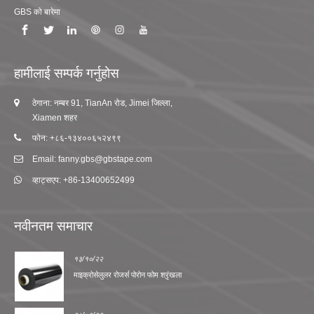
GBS को बारेमा
हामीलाई सम्पर्क गर्नुहोस
ठेगाना: नम्बर 91, TianAn रोड, Jimei जिल्ला,
Xiamen शहर
फोन: +८६-१३४००६५२४९९
Email: fanny.gbs@gbstape.com
व्हाट्सएप: +86-13400652499
नवीनतम समाचार
१३/१०/२२
माइक्रोसेलुलर रोजर्स पोरोन फोम श्रृंखला