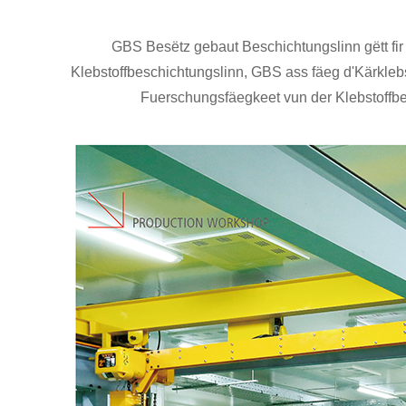
GBS Besëtz gebaut Beschichtungslinn gëtt fi
Klebstoffbeschichtungslinn, GBS ass fäeg d'Kärkleb
Fuerschungsfäegkeet vun der Klebstoffbesc