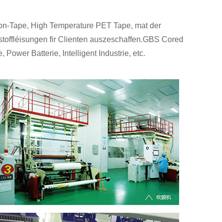
ton-Tape, High Temperature PET Tape, mat der
stoffléisungen fir Clienten auszeschaffen.GBS Cored
ower Batterie, Intelligent Industrie, etc.