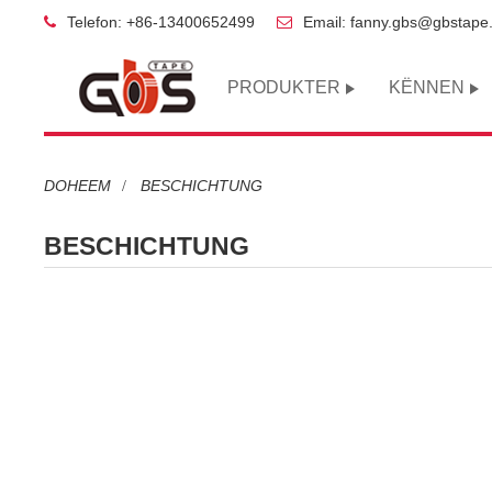
Telefon: +86-13400652499
Email: fanny.gbs@gbstape
PRODUKTER
KËNNEN
DOHEEM
BESCHICHTUNG
BESCHICHTUNG