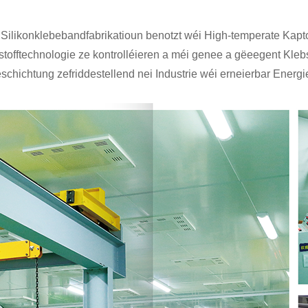
r Silikonklebebandfabrikatioun benotzt wéi High-temperate Kap
stofftechnologie ze kontrolléieren a méi genee a gëeegent Kleb
hichtung zefriddestellend nei Industrie wéi erneierbar Energie, P